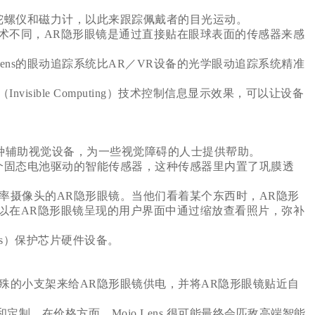
计、陀螺仪和磁力计，以此来跟踪佩戴者的目光运动。
术不同，AR隐形眼镜是通过直接贴在眼球表面的传感器来感
ens的眼动追踪系统比AR／VR设备的光学眼动追踪系统精准
nvisible Computing）技术控制信息显示效果，可以让设备
作为一种辅助视觉设备，为一些视觉障碍的人士提供帮助。
了一个固态电池驱动的智能传感器，这种传感器里内置了巩膜透
摄像头的AR隐形眼镜。当他们看着某个东西时，AR隐形
以在AR隐形眼镜呈现的用户界面中通过缩放查看照片，弥补
 iris）保护芯片硬件设备。
一个特殊的小支架来给AR隐形眼镜供电，并将AR隐形眼镜贴近自
和定制，在价格方面，Mojo Lens 很可能最终会匹敌高端智能