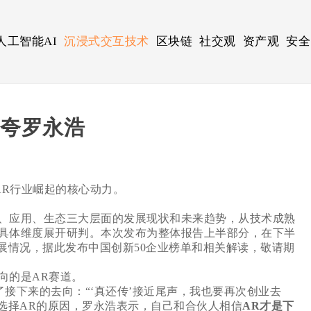
人工智能AI
沉浸式交互技术
区块链
社交观
资产观
安全
夸夸罗永浩
AR行业崛起的核心动力。
、应用、生态三大层面的发展现状和未来趋势，从技术成熟
具体维度展开研判。本次发布为整体报告上半部分，在下半
展情况，据此发布中国创新50企业榜单和相关解读，敬请期
向的是AR赛道。
接下来的去向：“‘真还传’接近尾声，我也要再次创业去
选择AR的原因，罗永浩表示，自己和合伙人相信
AR才是下