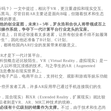
吗？》一文中提过，相比于VR，更注重虚拟和现实交互、
匹黑马。尽管目前AR主要还是面向B端，但随着技术和生态
规模的赛道。
他的创业蓝图，未来3－5年，罗永浩和合伙人将带领成百上
和操作系统，争夺下一代计算平台行业龙头的宝座。
赛道上，目前还弥漫着太多迷雾，让所有创业者不得不如履薄
生”，因此他还准备了B计划、C计划。
，都将给国内AR行业的发展带来积极意义。
R才是下一代计算平台。
念还比较陌生。VR（Virtual Reality，虚拟现实）是一
以环境沉浸感的技术。与之孪生的AR（Augmented
虚拟信息叠加在现实世界上。
费电子产品，电商平台上，支持社交、观影和游戏等娱乐功能
些开发者工具，许多AR应用早已通过手机连接我们的生
。
y，混合现实）和XR（Extended Reality，扩展现实）就比较
后者则是VR、AR、MR三种技术的统称。
，必须有十亿级别的销量作为支撑。
不过，由于技术和生态尚