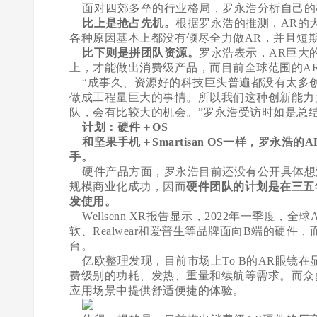
面对四郊多垒的行业格局，罗永浩分析自己的
比上是抢占先机。
根据罗永浩的推测，AR的
各种原因基本上都没有倾尽全力做AR，并且短
比下则是拼团队资源。
罗永浩表示，AR巨大
上，才能做出消费级产品，而目前全球范围的A
“成事久、资源好的科技巨头普遍都没有太多
做成工程量巨大的事情。所以我们这种创新能力
队，会有比较大的机会。”罗永浩受访时如是总
计划：硬件＋OS
和坚果手机＋Smartisan OS一样，罗永
手。
硬件产品方面，罗永浩目前还没有公开具体想
规模商业化成功，因而
硬件团队的计划是在三五
发使用。
Wellsenn XR报告显示，2022年一季度，
软、Realwear和爱普生等品牌面向B端的硬件，而
台。
亿欧整理发现，目前市场上To B的AR眼镜
费级别的功耗、发热、重量和续航等需求。而众多
应用场景中提供舒适便捷的体验。