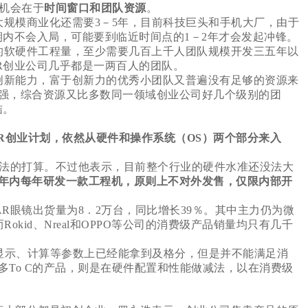
机会在于
时间窗口和团队资源
。
大规模商业化还需要3－5年，目前科技巨头和手机大厂，由于
期内不会入局，可能要到临近时间点的1－2年才会发起冲锋。
的软硬件工程量，至少需要几百上千人团队规模开发三五年以
R创业公司几乎都是一两百人的团队。
创新能力，富于创新力的优秀小团队又普遍没有足够的资源来
强，综合资源又比多数同一领域创业公司好几个级别的团
结。
浩的AR创业计划，依然从硬件和操作系统（OS）两个部分来入
法的打算。不过他表示，目前整个行业的硬件水准还没法大
年内每年研发一款工程机，原则上不对外发售，仅限内部开
全球AR眼镜出货量为8．2万台，同比增长39％。其中主力仍为微
Rokid、Nreal和OPPO等公司的消费级产品销量均只有几千
在显示、计算等参数上已经能拿到及格分，但是并不能满足消
To C的产品，则是在硬件配置和性能做减法，以在消费级