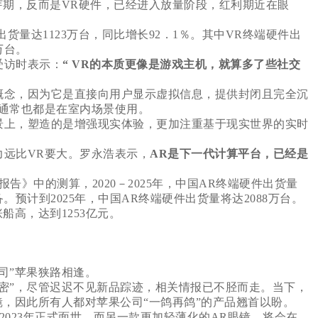
芽期，反而是VR硬件，已经进入放量阶段，红利期近在眼
出货量达1123万台，同比增长92．1％。其中VR终端硬件出
万台。
受访时表示：
“ VR的本质更像是游戏主机，就算多了些社交
概念，因为它是直接向用户显示虚拟信息，提供封闭且完全沉
通常也都是在室内场景使用。
景上，塑造的是增强现实体验，更加注重基于现实世界的实时
远比VR要大。罗永浩表示，
AR是下一代计算平台，已经是
告》中的测算，2020－2025年，中国AR终端硬件出货量
。预计到2025年，中国AR终端硬件出货量将达2088万台。
船高，达到1253亿元。
司”苹果狭路相逢。
密”，尽管迟迟不见新品踪迹，相关情报已不胫而走。当下，
镜，因此所有人都对苹果公司“一鸽再鸽”的产品翘首以盼。
023年正式面世，而另一款更加轻薄化的AR眼镜，将会在