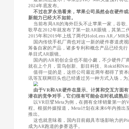
2024年底发布。
不过在罗永浩看来，苹果公司虽然会在硬件或
新能力已经大不如前。
当前布局AR的海外巨头不止苹果一家，谷歌
歌早在2012年就发布了第一款AR眼镜，其第
2015年和2019年上线了两代HoloLens AR／M
国内传统手机厂商也对这一新的硬件赛道虎视
筹备自家的产品，诸多专利和概念产品已经先行
单目式AR眼镜。
国内的AR初创企业也不能小觑，不少硬件厂商
就在上个月，雷鸟创新、影目科技、Rokid和Nr
值得一提的是，这些公司最近两年都得了资本
讯等互联网巨头也已经通过另一种方式入场，为
由于VR和AR硬件在显示、计算和交互方面
潜在的竞争对手，它们很有可能会在时机成熟后
以VR巨擘Meta为例，在拥有全球销量第一的VR
程。根据外媒报道，Meta计划在未来6年内推出
推出。
这也就意味着，国内目前颇具市场影响力的Pi
成为AR跑道的参赛选手。