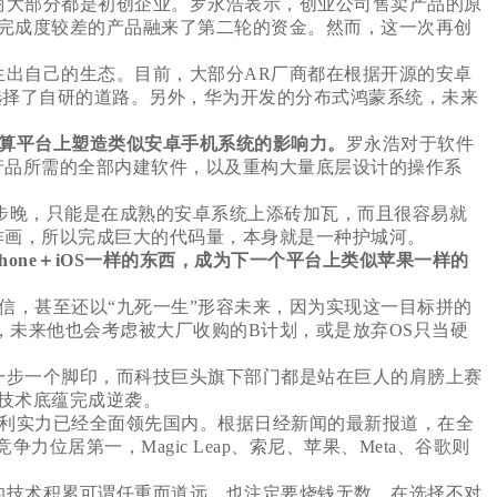
商大部分都是初创企业。罗永浩表示，创业公司售卖产品的原
完成度较差的产品融来了第二轮的资金。然而，这一次再创
出自己的生态。目前，大部分AR厂商都在根据开源的安卓
选择了自研的道路。另外，华为开发的分布式鸿蒙系统，未来
算平台上塑造类似安卓手机系统的影响力。
罗永浩对于软件
产品所需的全部内建软件，以及重构大量底层设计的操作系
由于起步晚，只能是在成熟的安卓系统上添砖加瓦，而且很容易就
作画，所以完成巨大的代码量，本身就是一种护城河。
Phone＋iOS一样的东西，成为下一个平台上类似苹果一样的
，甚至还以“九死一生”形容未来，因为实现这一目标拼的
，未来他也会考虑被大厂收购的B计划，或是放弃OS只当硬
一步一个脚印，而科技巨头旗下部门都是站在巨人的肩膀上赛
技术底蕴完成逆袭。
利实力已经全面领先国内。根据日经新闻的最新报道，在全
力位居第一，Magic Leap、索尼、苹果、Meta、谷歌则
的技术积累可谓任重而道远，也注定要烧钱无数。在选择不对