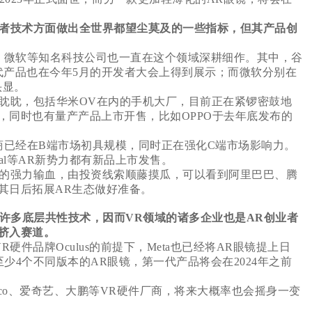
者技术方面做出全世界都望尘莫及的一些指标，但其产品创
、微软等知名科技公司也一直在这个领域深耕细作。其中，谷
二代产品也在今年5月的开发者大会上得到展示；而微软分别在
R头显。
眈眈，包括华米OV在内的手机大厂，目前正在紧锣密鼓地
，同时也有量产产品上市开售，比如OPPO于去年底发布的
已经在B端市场初具规模，同时正在强化C端市场影响力。
eal等AR新势力都有新品上市发售。
的强力输血，由投资线索顺藤摸瓜，可以看到阿里巴巴、腾
其日后拓展AR生态做好准备。
有许多底层共性技术，因而VR领域的诸多企业也是AR创业者
挤入赛道。
硬件品牌Oculus的前提下，Meta也已经将AR眼镜提上日
至少4个不同版本的AR眼镜，第一代产品将会在2024年之前
co、爱奇艺、大鹏等VR硬件厂商，将来大概率也会摇身一变