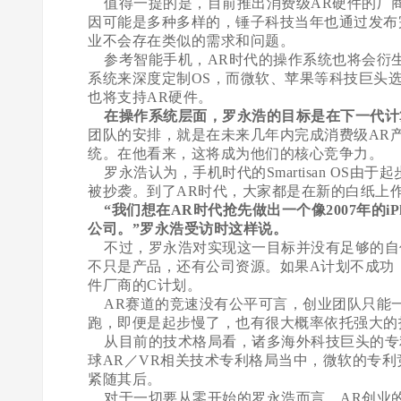
值得一提的是，目前推出消费级AR硬件的厂
因可能是多种多样的，锤子科技当年也通过发布
业不会存在类似的需求和问题。
参考智能手机，AR时代的操作系统也将会衍生
系统来深度定制OS，而微软、苹果等科技巨头
也将支持AR硬件。
在操作系统层面，罗永浩的目标是在下一代计
团队的安排，就是在未来几年内完成消费级AR
统。在他看来，这将成为他们的核心竞争力。
罗永浩认为，手机时代的Smartisan OS
被抄袭。到了AR时代，大家都是在新的白纸上
“我们想在AR时代抢先做出一个像2007年的i
公司。”罗永浩受访时这样说。
不过，罗永浩对实现这一目标并没有足够的自信
不只是产品，还有公司资源。如果A计划不成功
件厂商的C计划。
AR赛道的竞速没有公平可言，创业团队只能
跑，即便是起步慢了，也有很大概率依托强大的
从目前的技术格局看，诸多海外科技巨头的专
球AR／VR相关技术专利格局当中，微软的专利竞争
紧随其后。
对于一切要从零开始的罗永浩而言，AR创业