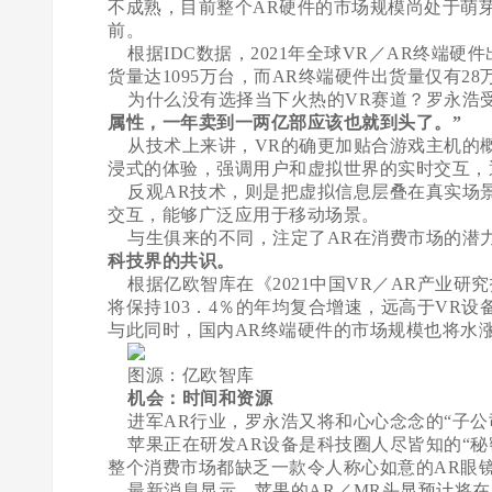
不成熟，目前整个AR硬件的市场规模尚处于萌
前。
根据IDC数据，2021年全球VR／AR终端硬件
货量达1095万台，而AR终端硬件出货量仅有28
为什么没有选择当下火热的VR赛道？罗永浩
属性，一年卖到一两亿部应该也就到头了。”
从技术上来讲，VR的确更加贴合游戏主机的
浸式的体验，强调用户和虚拟世界的实时交互，
反观AR技术，则是把虚拟信息层叠在真实场
交互，能够广泛应用于移动场景。
与生俱来的不同，注定了AR在消费市场的潜力
科技界的共识。
根据亿欧智库在《2021中国VR／AR产业研究报
将保持103．4％的年均复合增速，远高于VR设备
与此同时，国内AR终端硬件的市场规模也将水涨
图源：亿欧智库
机会：时间和资源
进军AR行业，罗永浩又将和心心念念的“子公
苹果正在研发AR设备是科技圈人尽皆知的“秘
整个消费市场都缺乏一款令人称心如意的AR眼
最新消息显示，苹果的AR／MR头显预计将在2