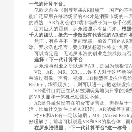
一代的计算平台。
亿欧之前在《别等苹果AR眼镜了，国产的不香
能广泛应用在移动场景的AR才是消费市场的一
的成熟，AR终将会在C端市场成长为一条千亿
面对巨大的蛋糕，罗永浩显示有备而来。
根据
千人的团队，抢先一步做出有代表性的AR硬件
然而，有备并不一定能无患。前景广阔的AR
冰。罗永浩也坦言，要实现梦想恐怕将会“九死一
可以肯定是，无论罗永浩的创业之旅成败与否
选择：下一代计算平台
罗永浩再创业之所以选择AR，是因为他相信A
VR、AR、MR、XR……许多人对于这些新的科技概
种通过图像、声音、视频、3D模型等虚拟信息给人
Reality，增强现实），则可以进一步把这些
VR硬件目前正在从科技潮玩落地为日常的消
的VR头显和一体机已经屡见不鲜。
AR硬件虽然没有在消费市场普及，但得益于一
活，比如社交软件上的AR识别、AR滤镜等功能
对VR和AR有一定认知后，MR（Mixed Realit
好理解了，前者可以说是VR和AR的集合体，而
在罗永浩眼里，“下一代计算平台”这一称号