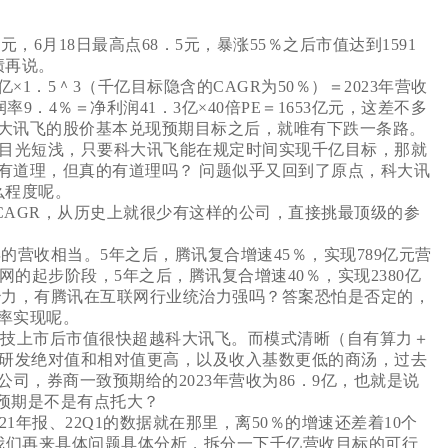
元，6月18日最高点68．5元，暴涨55％之后市值达到1591
绩再说。
亿×1．5＾3（千亿目标隐含的CAGR为50％）＝2023年营收
9．4％＝净利润41．3亿×40倍PE＝1653亿元，这差不多
大讯飞的股价基本兑现预期目标之后，就唯有下跌一条路。
目光短浅，只要科大讯飞能在规定时间实现千亿目标，那就
有道理，但真的有道理吗？ 问题似乎又回到了原点，科大讯
么程度呢。
％的CAGR，从历史上就很少有这样的公司，直接挑最顶级的参
0年的营收相当。5年之后，腾讯复合增速45％，实现789亿元营
联网的起步阶段，5年之后，腾讯复合增速40％，实现2380亿
治力，有腾讯在互联网行业统治力强吗？答案恐怕是否定的，
率实现呢。
科技上市后市值很快超越科大讯飞。而模式清晰（自有算力＋
，研发绝对值和相对值更高，以及收入基数更低的商汤，过去
公司，券商一致预期给的2023年营收为86．9亿，也就是说
速预期是不是有点托大？
年报、22Q1的数据就在那里，离50％的增速还差着10个
后，我们再来具体问题具体分析，拆分一下千亿营收目标的可行