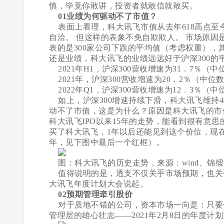
慎，毕竟你敢讲，投资者就敢信就敢买。
01业绩为何驱动不了市值？
表面上看理，科大讯飞市值从去年618高点至今
自洽。 但这样的表象不免自欺欺人。 市场原
表的是300家公司下跌的平均值（考虑权重）
还是业绩，科大讯飞的业绩远远好于沪深300的
2021年H1，沪深300营收增速为31．7％（中
2021年，沪深300营收增速为20．2％（中位数
2022年Q1，沪深300营收增速为12．3％（中
如上，沪深300增速持续下滑，科大讯飞维持
动不了市值，这是为什么？原因是科大讯飞的市
科大讯飞IPO以来15年的走势，能看到很有意
买了科大讯飞，1年以后还能见到这个价位，现在你
年，见下图中最后一个红框）。
图：科大讯飞的历史走势，来源：wind、锦
值得说明的是，透支不仅关乎市场预期，也关乎
大讯飞年度计划大会说起。
02预期管理牵引股价
对于质地不错的公司，资本市场一向是：只要你
管理层的雄心壮志——2021年2月8日的年度