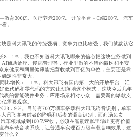
育300亿、医疗养老200亿、开放平台＋C端200亿、汽车
逐一看。
鉴于这块是科大讯飞的传统强项，竞争力也比较强，我们就默认它
增长8．1％，我也不知道科大讯飞哪来的信心把这块业务做到
、AI辅助诊疗、慢病管理等，行业里做的不错的微医和平安
京东健康和阿里健康能把营收做到百亿为单位，主要还是靠
不确定性非常大。
元，同比增长51．1％。科大讯飞有国内第二大的开放平台，汇
，看好低代码和零代码的方式让AI落地这个模式，这块今后几年
代表的智能硬件业务，应用场景相对小众，需要新的爆款支
0亿需要观察。
增长38．9％。目前有700万辆车搭载科大讯飞语音识别，单车
，科大讯飞参与前者的降噪和后者的语音识别，而商汤负责
汽车领域做到100亿营收，必须在智能座舱里输出更有价值
月发布车载音响系统，让普通车实现百万级车载音响效果，这
改变什么？