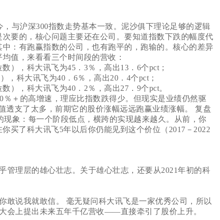
，与沪深300指数走势基本一致。泥沙俱下理论足够的逻辑
因是次要的，核心问题主要还在公司。要知道指数下跌的幅度代
，其中：有跑赢指数的公司，也有跑平的，跑输的。核心的差异
平均值，来看看三个时间段的营收：
位数），科大讯飞为45．3％，高出13．6个pct；
），科大讯飞为40．6％，高出20．4个pct；
位数），科大讯飞为40．2％，高出27．9个pct。
40％＋的高增速，理应比指数跌得少。但现实是业绩仍然驱
值透支了太多，前期它的股价涨幅远远跑赢业绩涨幅。 复盘
思的现象：每一个阶段低点，横跨的实现越来越久。从前，你
买了科大讯飞5年以后你仍能见到这个价位（2017－2022
缎
管理层的雄心壮志。关于雄心壮志，还要从2021年初的科
敢说我就敢信。 毫无疑问科大讯飞是一家优秀公司，所以
计划大会上提出未来五年千亿营收——直接牵引了股价上升。