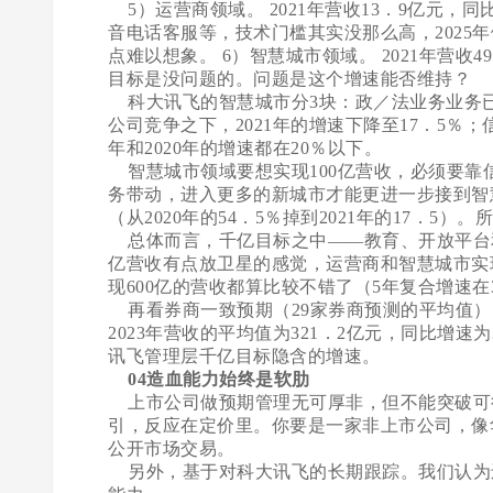
5）运营商领域。 2021年营收13．9亿元，
音电话客服等，技术门槛其实没那么高，2025年
点难以想象。 6）智慧城市领域。 2021年营收
目标是没问题的。问题是这个增速能否维持？
科大讯飞的智慧城市分3块：政／法业务业务已
公司竞争之下，2021年的增速下降至17．5％；
年和2020年的增速都在20％以下。
智慧城市领域要想实现100亿营收，必须要靠
务带动，进入更多的新城市才能更进一步接到智
（从2020年的54．5％掉到2021年的17．
总体而言，千亿目标之中——教育、开放平台和C
亿营收有点放卫星的感觉，运营商和智慧城市实现
现600亿的营收都算比较不错了（5年复合增速在
再看券商一致预期（29家券商预测的平均值）：2
2023年营收的平均值为321．2亿元，同比增
讯飞管理层千亿目标隐含的增速。
04造血能力始终是软肋
上市公司做预期管理无可厚非，但不能突破可
引，反应在定价里。你要是一家非上市公司，像
公开市场交易。
另外，基于对科大讯飞的长期跟踪。我们认为