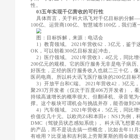
性。
03五年实现千亿营收的可行性
具体而言，关于科大讯飞对千亿目标的分解——教
100亿、运营商100亿、智慧城市100亿，我们
图：目标拆解，来源：电话会
1）教育领域。 2021年营收62．3亿元，
OK，可以朝着300亿目标发起冲击。
2）医疗领域。 2021年营收3．4亿元，同比
200亿元的规模。它的医疗服务无非是电子病历
好医生，正经的医疗服务收入也就二三十亿，像
医药电商。所以科大讯飞医疗板块的200亿目标
3）开放平台和C端。 2021年营收42．3亿
聚293万开发者（仅次于百度406万开发者）
持续高速增长的概率很大。但翻译机、录音笔为
撑。这个板块可谓机会与挑战并存，能否做到20
4）汽车领域。 2021年营收4．5亿元，同比
价值仅几十元。以欧尚Z6和本田e：NS1为例
DMC（驾驶员状态感知系统）。科大讯飞想要在
的产品，而不是说去搞一些概念，比如去年11
有啥用？比亚迪和吉利装上劳斯莱斯的雨伞能