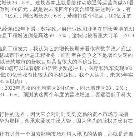
同比增长26．8％。这块基本上就是给移动联通等运营商做AI语
做到100亿元，就是说未来四年的复合增速要达到64％，有
49．7亿元，同比增长29．6％，若维持这个增速，100亿元的
经连续2年下滑；数字政／府行业应用业务在铺天盖地的AI
信息工程增速倒是高达60．7％，这块比较看重大订单，2019
信息工程发力，我认为它的增长长期来看依靠数字政／府业
慧城市下的信息工程业务，而前者在竞争之下是增长失速的
5）。所以智慧城市的营收目标具备很大的不确定性。
端可以试着朝500亿营收发起冲击，医疗和汽车实现300
200亿营收有比较大的不确定性。我个人认为，未来5年实
35％以内）。
022年营收的平均值为244亿元，同比增速为33．2％；
速为31．6％。预测的这两个年度的营收增速，要远远低于科大
行性的边界，因为它会对时时刻刻交易的资本市场形成指
华为那样，余承东爱吹牛没人管，因为华为的股权并没有在
还有另外一个因素影响市场对科大讯飞的估值，那就是造血