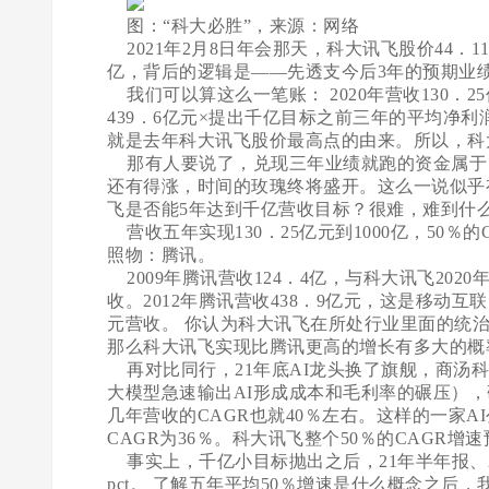
图：“科大必胜”，来源：网络
2021年2月8日年会那天，科大讯飞股价44．11
亿，背后的逻辑是——先透支今后3年的预期业
我们可以算这么一笔账： 2020年营收130．25
439．6亿元×提出千亿目标之前三年的平均净利润率
就是去年科大讯飞股价最高点的由来。所以，科
那有人要说了，兑现三年业绩就跑的资金属于
还有得涨，时间的玫瑰终将盛开。这么一说似乎
飞是否能5年达到千亿营收目标？很难，难到什
营收五年实现130．25亿元到1000亿，50
照物：腾讯。
2009年腾讯营收124．4亿，与科大讯飞202
收。2012年腾讯营收438．9亿元，这是移动互
元营收。 你认为科大讯飞在所处行业里面的统
那么科大讯飞实现比腾讯更高的增长有多大的概
再对比同行，21年底AI龙头换了旗舰，商汤
大模型急速输出AI形成成本和毛利率的碾压）
几年营收的CAGR也就40％左右。这样的一家AI
CAGR为36％。科大讯飞整个50％的CAGR增
事实上，千亿小目标抛出之后，21年半年报、21
pct。 了解五年平均50％增速是什么概念之