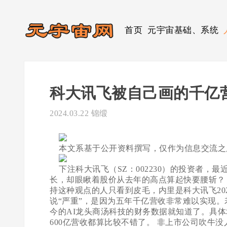
首页
元宇宙基础、系统
科大讯飞被自己画的千亿
2024.03.22
锦缎
本文系基于公开资料撰写，仅作为信息交流之
下注科大讯飞（SZ：002230）的投资者，
长，却眼瞅着股价从去年的高点算起快要腰斩？ 
持这种观点的人只看到皮毛，内里是科大讯飞20
说“严重”，是因为五年千亿营收非常难以实现
今的AI龙头商汤科技的财务数据就知道了。具
600亿营收都算比较不错了。 非上市公司吹牛