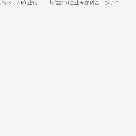
缩水，AI商业化
悲催的AI企业海鑫科金：起了个