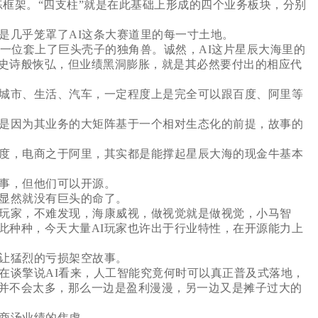
练框架。“四支柱”就是在此基础上形成的四个业务板块，分别
几乎笼罩了AI这条大赛道里的每一寸土地。
一位套上了巨头壳子的独角兽。诚然，AI这片星辰大海里的
史诗般恢弘，但业绩黑洞膨胀，就是其必然要付出的相应代
城市、生活、汽车，一定程度上是完全可以跟百度、阿里等
是因为其业务的大矩阵基于一个相对生态化的前提，故事的
度，电商之于阿里，其实都是能撑起星辰大海的现金牛基本
事，但他们可以开源。
显然就没有巨头的命了。
玩家，不难发现，海康威视，做视觉就是做视觉，小马智
此种种，今天大量AI玩家也许出于行业特性，在开源能力上
让猛烈的亏损架空故事。
谈擎说AI看来，人工智能究竟何时可以真正普及式落地，
并不会太多，那么一边是盈利漫漫，另一边又是摊子过大的
商汤业绩的焦虑。