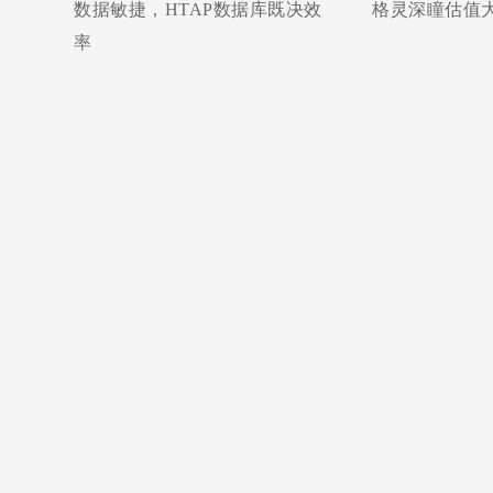
数据敏捷，HTAP数据库既决效
格灵深瞳估值大
率