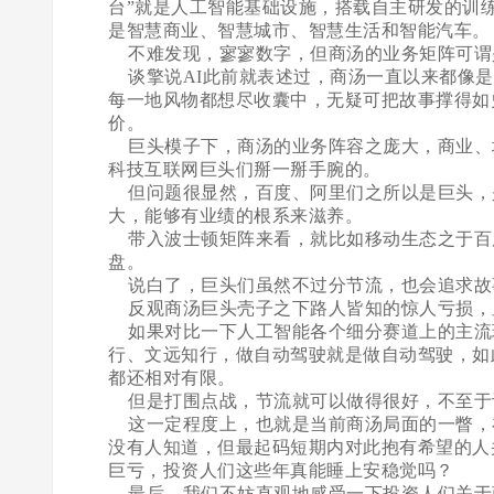
台”就是人工智能基础设施，搭载自主研发的训
是智慧商业、智慧城市、智慧生活和智能汽车。
不难发现，寥寥数字，但商汤的业务矩阵可谓是
谈擎说AI此前就表述过，商汤一直以来都像是
每一地风物都想尽收囊中，无疑可把故事撑得如
价。
巨头模子下，商汤的业务阵容之庞大，商业、
科技互联网巨头们掰一掰手腕的。
但问题很显然，百度、阿里们之所以是巨头，
大，能够有业绩的根系来滋养。
带入波士顿矩阵来看，就比如移动生态之于百
盘。
说白了，巨头们虽然不过分节流，也会追求故
反观商汤巨头壳子之下路人皆知的惊人亏损，
如果对比一下人工智能各个细分赛道上的主流
行、文远知行，做自动驾驶就是做自动驾驶，如
都还相对有限。
但是打围点战，节流就可以做得很好，不至于
这一定程度上，也就是当前商汤局面的一瞥，在
没有人知道，但最起码短期内对此抱有希望的人
巨亏，投资人们这些年真能睡上安稳觉吗？
最后，我们不妨直观地感受一下投资人们关于