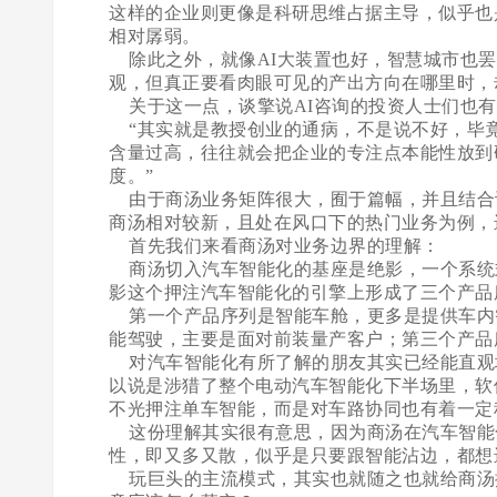
这样的企业则更像是科研思维占据主导，似乎也
相对孱弱。
除此之外，就像AI大装置也好，智慧城市也罢
观，但真正要看肉眼可见的产出方向在哪里时，
关于这一点，谈擎说AI咨询的投资人士们也有
“其实就是教授创业的通病，不是说不好，毕
含量过高，往往就会把企业的专注点本能性放到
度。”
由于商汤业务矩阵很大，囿于篇幅，并且结合谈
商汤相对较新，且处在风口下的热门业务为例，
首先我们来看商汤对业务边界的理解：
商汤切入汽车智能化的基座是绝影，一个系统
影这个押注汽车智能化的引擎上形成了三个产品
第一个产品序列是智能车舱，更多是提供车内
能驾驶，主要是面对前装量产客户；第三个产品
对汽车智能化有所了解的朋友其实已经能直观
以说是涉猎了整个电动汽车智能化下半场里，软
不光押注单车智能，而是对车路协同也有着一定
这份理解其实很有意思，因为商汤在汽车智能
性，即又多又散，似乎是只要跟智能沾边，都想
玩巨头的主流模式，其实也就随之也就给商汤