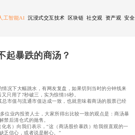
人工智能AI
沉浸式交互技术
区块链
社交观
资产观
安全
撑不起暴跌的商汤？
的情况下大幅跳水，有网友复盘，如果切到当时的分钟线来
后又只用了7秒破三，实为惊情16秒。
其总市值与流通市值达成一致，也就意味着商汤的股票已经
多位业内投资人士，大家所得出比较一致的观点是：商汤暴
解禁后清仓式的抛售。
化名）向我们表示，“这（商汤股价暴跌）给我很直观的一
缺乏信心，或者说是耐心。”