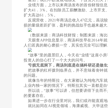
业绩方面，上市以来商汤发布的首份财报信息显示
扩大41．3％。在扣除员工薪酬激励、上市开支
扩大高达61．5％。
反观营收，2021年商汤总收入47亿元，虽说较2
损的量级差距扩张，盈利的挑战似乎也越来越大
（数据来源：商汤科技财报；制图来源：海比
天眼查APP信息显示，商汤科技早在2014年
人们若真的耐心磨损一空，其实也完全可以理解
“故事”里的愿景巨人，今天在“业绩”这座小
投资人的信心打了一个大大的问号。
亏损无底洞下，商汤到底是在搞科研还是做生
把故事的杠杆拨到临界点，并不意味着丧钟就
的问题。
就像当年的特斯拉，在大家都认为纯电汽车就
上业内独一家的情况下，特斯拉其实一直都是自
所以说，“故事”可以讲，但想要讲得下去而不
的要素存在。
如果进一步在行业里对比，我们或许能直观地看
就比如同在AI视觉领域，海康威视、大华这些