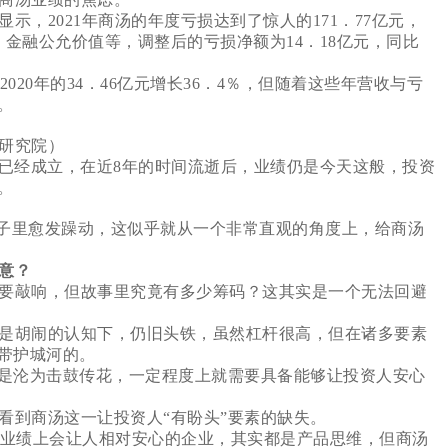
，2021年商汤的年度亏损达到了惊人的171．77亿元，
、金融公允价值等，调整后的亏损净额为14．18亿元，同比
020年的34．46亿元增长36．4％，但随着这些年营收与亏
。
研究院）
就已经成立，在近8年的时间流逝后，业绩仍是今天这般，投资
。
房子里愈发躁动，这似乎就从一个非常直观的角度上，给商汤
意？
要敲响，但故事里究竟有多少筹码？这其实是一个无法回避
是胡闹的认知下，仍旧头铁，虽然杠杆很高，但在诸多要素
带护城河的。
是沦为击鼓传花，一定程度上就需要具备能够让投资人安心
到商汤这一让投资人“有盼头”要素的缺失。
业绩上会让人相对安心的企业，其实都是产品思维，但商汤