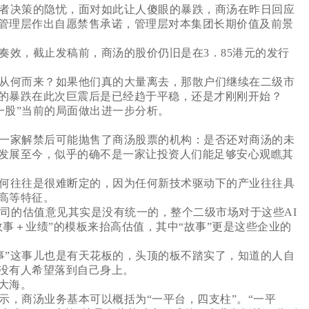
者决策的隐忧，面对如此让人傻眼的暴跌，商汤在昨日回应
管理层作出自愿禁售承诺，管理层对本集团长期价值及前景
效，截止发稿前，商汤的股价仍旧是在3．85港元的发行
从何而来？如果他们真的大量离去，那散户们继续在二级市
的暴跌在此次巨震后是已经趋于平稳，还是才刚刚开始？
一股”当前的局面做出进一步分析。
一家解禁后可能抛售了商汤股票的机构：是否还对商汤的未
发展至今，似乎的确不是一家让投资人们能足够安心观瞧其
何往往是很难断定的，因为任何新技术驱动下的产业往往具
高等特征。
司的估值意见其实是没有统一的，整个二级市场对于这些AI
事＋业绩”的模板来抬高估值，其中“故事”更是这些企业的
事”这事儿也是有天花板的，头顶的板不踏实了，知道的人自
没有人希望落到自己身上。
大海。
，商汤业务基本可以概括为“一平台，四支柱”。“一平