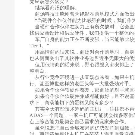
竟应该怎么落实？
继续看商汤的理解。
商汤科技王晓刚曾为绝影在落地模式方面做出
“当硬件合作伙伴能力比较强的时候，我们作为Tie
当硬件合作伙伴在实力上有所欠缺时，它会直接影
找供应商设计和供应硬件，我们提供一个整体的
车厂自身的能力正在不断变强，当它能够比较
Tier 1。”
用高情商的话来说，商汤对合作落地时，自身的
也从侧面突出了其软件业务边界近乎无限大的优
但用低情商的话来说，野心跟投入都安排上了
整明白。
从行业竞争环境进一步直观点来看，如果主机厂硬
行、甚至博世这样的老巨头等一大批强劲对手。
如果合作伙伴软硬件都差，那商汤的对手就直
如果合作伙伴软硬件集成都能做好，且不说基
求下，商汤能切下的蛋糕又能有多少？
其实今天有些技术筹码的主机厂，往往都不再希
ADAS一个问题，一家主机厂可能就会找多家供
点上综合能力最契合自己需求的玩家来合作。
虽然说想把自己全域布局的优势发挥到极致，
时，商汤还如何让主机厂在茫茫人海里愿意选择