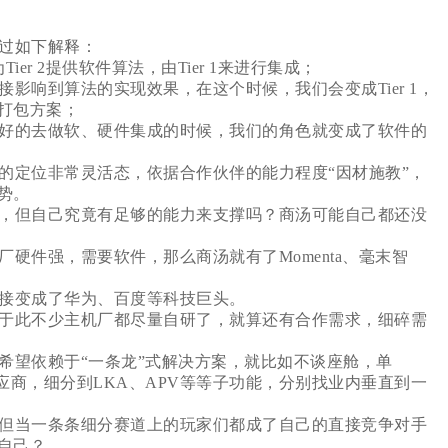
过如下解释：
r 2提供软件算法，由Tier 1来进行集成；
响到算法的实现效果，在这个时候，我们会变成Tier 1，
打包方案；
好的去做软、硬件集成的时候，我们的角色就变成了软件的
定位非常灵活态，依据合作伙伴的能力程度“因材施教”，
势。
，但自己究竟有足够的能力来支撑吗？商汤可能自己都还没
件强，需要软件，那么商汤就有了Momenta、毫末智
接变成了华为、百度等科技巨头。
于此不少主机厂都尽量自研了，就算还有合作需求，细碎需
望依赖于“一条龙”式解决方案，就比如不谈座舱，单
应商，细分到LKA、APV等等子功能，分别找业内垂直到一
但当一条条细分赛道上的玩家们都成了自己的直接竞争对手
自己？