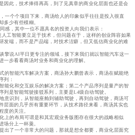
是因此，技术捧得再高，到了见真章的商业化层面也还是会
，一个个项目下来，商汤给人的印象似乎往往是投入很直
却多少有些模糊。
同感，其中一位不愿具名的投资人向我们表示：
竟人工智能要立足于技术，但问题在于，这样的创业阵容如果
研发端，而不是产品端，对技术洁癖，但又低估商业化的难
擎说AI平日更专注的领域，接下来我们就以智能汽车这一
进一步看看商汤对业务和商业化的理解。
式的智能汽车解决方案，商汤孙大鹏曾表示，商汤在赋能绝
序列：
智能化和交互娱乐的解决方案；第二个产品序列是量产的智
序列是智能驾驶接驳系列，主要是L4级自动驾驶。
地意识到，从智能座舱到辅助驾驶，再到自动驾驶，商汤可
件层面的几乎所有重要环节，从技术路径来看，商汤其实也
程度的关注。
化上的布局可谓是和其宏观业务版图存在很大的战略相似
进场分上一杯羹。
提出了一个非常大的问题，那就是想全都要，商业化层面究