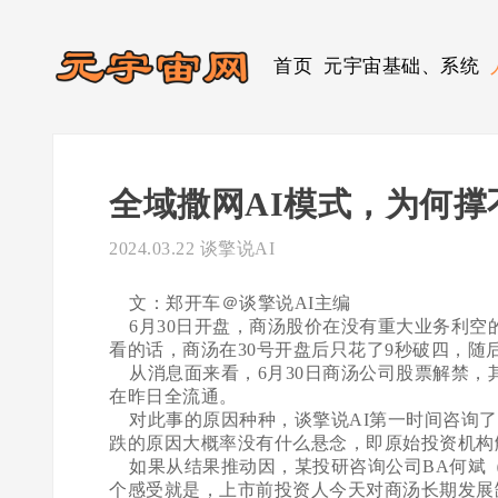
首页
元宇宙基础、系统
全域撒网AI模式，为何
2024.03.22
谈擎说AI
文：郑开车＠谈擎说AI主编
6月30日开盘，商汤股价在没有重大业务利空
看的话，商汤在30号开盘后只花了9秒破四，随
从消息面来看，6月30日商汤公司股票解禁，
在昨日全流通。
对此事的原因种种，谈擎说AI第一时间咨询了
跌的原因大概率没有什么悬念，即原始投资机构
如果从结果推动因，某投研咨询公司BA何斌（
个感受就是，上市前投资人今天对商汤长期发展