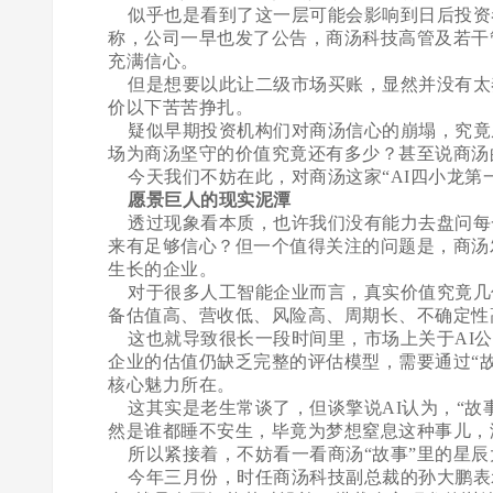
似乎也是看到了这一层可能会影响到日后投资
称，公司一早也发了公告，商汤科技高管及若干
充满信心。
但是想要以此让二级市场买账，显然并没有太奏
价以下苦苦挣扎。
疑似早期投资机构们对商汤信心的崩塌，究竟
场为商汤坚守的价值究竟还有多少？甚至说商汤
今天我们不妨在此，对商汤这家“AI四小龙第
愿景巨人的现实泥潭
透过现象看本质，也许我们没有能力去盘问每
来有足够信心？但一个值得关注的问题是，商汤
生长的企业。
对于很多人工智能企业而言，真实价值究竟几
备估值高、营收低、风险高、周期长、不确定性
这也就导致很长一段时间里，市场上关于AI公
企业的估值仍缺乏完整的评估模型，需要通过“故
核心魅力所在。
这其实是老生常谈了，但谈擎说AI认为，“故
然是谁都睡不安生，毕竟为梦想窒息这种事儿，
所以紧接着，不妨看一看商汤“故事”里的星辰
今年三月份，时任商汤科技副总裁的孙大鹏表示