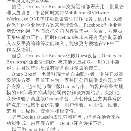
户量身定制头显体验。
据悉，Oculus for Business支持远程部署应用，批量管
理头显设备。平台同时支持MobileIron和VMware
Workspace ONE等移动设备管理程序服务，因此可以结
合当前的企业管理方案来管理设备。Facebook为企业重
新设计的用户界面会把公司内容置于中心位置，方便员
工集中精力工作。同时Facebook称未来还有无控制器输
入以及手势追踪等功能加入，能够更方便地在VR中工
作以及培训。
但是，Oculus for Business仅限Quest设备，Oculus for
Business的企业管理软件与其他头显如Go、Rift并不兼
容，并且这些头显没有配备企业专属的接口。
Onno Bos是一名常驻瑞士的自由职业者，专注开发高
级解决方案，目前正在为一家跨国公司提供虚拟现实平
台方案 。他长期与商业版Oculus合作，为客户筹备大规
模的VR部署并将其与公司内部解决方案结合。此次他
亲身体验了商业版Oculus平台，从七种企业方案具有的
特点来评估该平台的功能：用户体验、可用性、性能、
范围、适应性、安全性和经济性。
尽管Oculus Quest的表现可圈可点，但是在他看来在
功能集成、内容等方面，Oculus还有许多不足。
以下为Onno Bos自述：