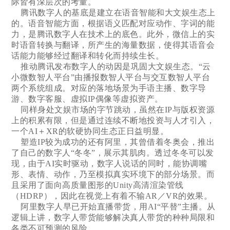
际皆有深层次的考量。
腾讯数字人的基底是建立在语音智能和大文娱生态上
的。语音智能方面，根据语义匹配对应动作、字词的能
力，是腾讯数字人在技术上的底色。此外，微信上的实
时语音转换与翻译，所产生的海量数据，使得其语音会
话能力能够经过翻译和转化而持续生长。
推动腾讯发布数字人的动因是巩固大文娱生态。“云
小微数智人平台”由播报数智人平台与交互数智人平台
两个系统组成。对应的落地场景为手语主播、数字导
游、数字客服、虚拟IP偶像等虚拟资产。
同样身处文娱市场的字节跳动，虽然在IP与版权资源
上的积累有限，但是通过连续不断地投资与人才引入，
一个AI＋XR的软硬协同生态正日益明显。
塑造IP较为成功的还有阿里，其曾借着冬奥会，推出
了自己的数字人“冬冬”，展示其肌肉。透过冬冬可以发
现，由于AI实时驱动，数字人说话的同时，能协调嘴
形、表情、动作，乃至模拟真实环境下的部分场景。而
且采用了面向高质量图形的Unity高清渲染管线
（HDRP），因此在视觉上有着不输AR／VR的效果。
阿里数字人早已开始直播带货，用AI“平替”主播。从
逻辑上讲，数字人带货能够解决真人带货的种种局限和
各类不可预测的风险。