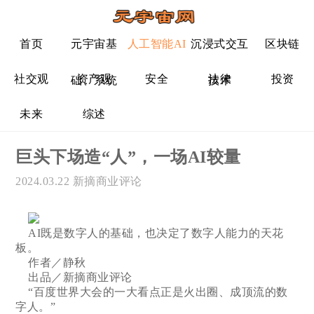
首页
元宇宙基
人工智能AI
沉浸式交互
区块链
社交观
资产观
安全
法律
投资
础、系统
技术
未来
综述
巨头下场造“人”，一场AI较量
2024.03.22
新摘商业评论
AI既是数字人的基础，也决定了数字人能力的天花
板。
作者／静秋
出品／新摘商业评论
“百度世界大会的一大看点正是火出圈、成顶流的数
字人。”