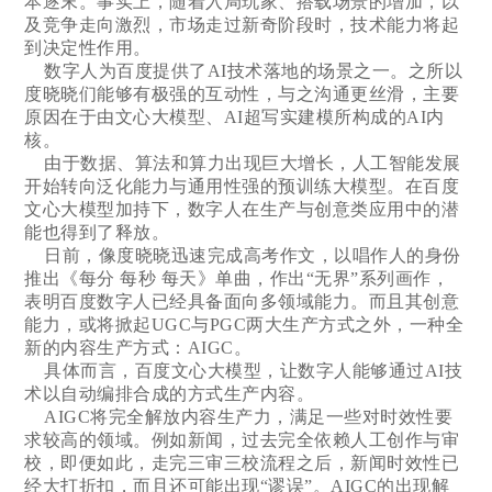
本逐末。事实上，随着入局玩家、搭载场景的增加，以
及竞争走向激烈，市场走过新奇阶段时，技术能力将起
到决定性作用。
数字人为百度提供了AI技术落地的场景之一。之所以
度晓晓们能够有极强的互动性，与之沟通更丝滑，主要
原因在于由文心大模型、AI超写实建模所构成的AI内
核。
由于数据、算法和算力出现巨大增长，人工智能发展
开始转向泛化能力与通用性强的预训练大模型。在百度
文心大模型加持下，数字人在生产与创意类应用中的潜
能也得到了释放。
日前，像度晓晓迅速完成高考作文，以唱作人的身份
推出《每分 每秒 每天》单曲，作出“无界”系列画作，
表明百度数字人已经具备面向多领域能力。而且其创意
能力，或将掀起UGC与PGC两大生产方式之外，一种全
新的内容生产方式：AIGC。
具体而言，百度文心大模型，让数字人能够通过AI技
术以自动编排合成的方式生产内容。
AIGC将完全解放内容生产力，满足一些对时效性要
求较高的领域。例如新闻，过去完全依赖人工创作与审
校，即便如此，走完三审三校流程之后，新闻时效性已
经大打折扣，而且还可能出现“谬误”。AIGC的出现解