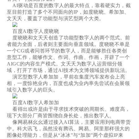
AI驱动是百度的数字人的最大特点，靠着硬实力，截
至目前打造了多个不同面向的IP，如度晓晓、希加加、
文夭夭，覆盖了功能型与演艺型两个大类。
百度AI数字人度晓晓
度晓晓和文夭夭创造了功能型数字人的两个范式。前
者能力全面，后者则主要面向垂直领域。度晓晓不单是
一个CG或者问答环节的数字人，而是能够胜任各类创
意型工作，能够作文、作词、作曲、作画，开辟了一个
AIGC的内容生产模式。文夭夭为数字人运营细分领
域，打开了市场，通过AI技术为文博领域提供新玩法。
演艺型数字人希加加，早前在集度汽车发布会上亮
相，一度惊艳业内，百度也成为业内率先尝试在会展领
域引入数字人的巨头。
百度AI数字人希加加
看得出或许是由于寻求技术突破的周期长、难度高，
现下大部分厂商皆围绕自身长处，推出数字人。
像网易林幺幺通过接入AI算法，主要应用到电商带货
中。科大讯飞，虽然没有腾讯、网易、阿里那样强大的
图像处理能力，但是从“冰冰”与“加加”两个虚拟IP来