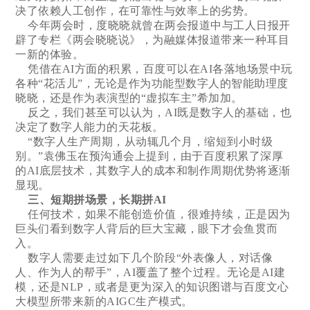
决了依赖人工创作，在可靠性与效率上的劣势。
今年两会时，度晓晓就曾在两会报道中与工人日报开
辟了专栏《两会晓晓说》，为融媒体报道带来一种耳目
一新的体验。
凭借在AI方面的积累，百度可以在AI各落地场景中玩
各种“花活儿”，无论是作为功能型数字人的智能助理度
晓晓，还是作为表演型的“虚拟车主”希加加。
反之，我们甚至可以认为，AI既是数字人的基础，也
决定了数字人能力的天花板。
“数字人生产周期，从动辄几个月，缩短到小时级
别。”袁佛玉在预沟通会上提到，由于百度积累了深厚
的AI底层技术，其数字人的成本和制作周期优势将逐渐
显现。
三、短期拼场景，长期拼AI
任何技术，如果不能创造价值，很难持续，正是因为
巨头们看到数字人背后的巨大宝藏，眼下才会鱼贯而
入。
数字人需要走过如下几个阶段“外表像人，对话像
人、作为人的帮手”，AI覆盖了整个过程。无论是AI建
模，还是NLP，或者是更为深入的知识图谱与百度文心
大模型所带来新的AIGC生产模式。