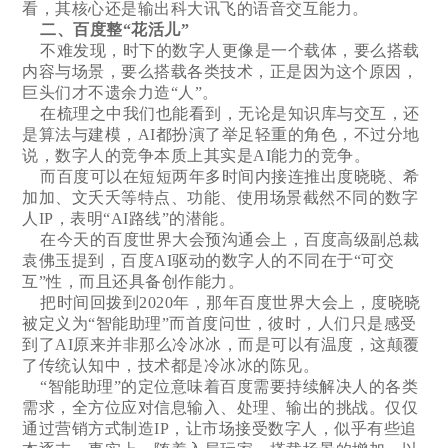
看，其核心还是输出科大讯飞的语音交互能力。
二、百度整“花活儿”
不难发现，时下的数字人更像是一个载体，要么搭载
内容与场景，要么搭载各类技术，正是因为这个原因，
巨头们才不遗余力造“人”。
在梳理之中我们也能看到，无论是知识库与交互，还
是算法与建模，AI都扮演了举足轻重的角色，不过分地
说，数字人的竞争本质上其实是AI能力的竞争。
而百度可以在短短两年多时间内接连推出度晓晓、希
加加、文夭夭等特点、功能、使用场景截然不同的数字
人IP，表明“AI路线”的潜能。
在今天的百度世界大会预沟通会上，百度高级副总裁
袁佛玉提到，百度AI驱动的数字人的不同在于“可交
互”性，而且还具备创作能力。
把时间回拨到2020年，那年百度世界大会上，度晓晓
被定义为“智能助理”而首度问世，彼时，人们只是感受
到了AI原来并非那么冷冰冰，而是可以有温度，这颠覆
了传统认知中，技术都是冷冰冰的陈见。
“智能助理”的定位意味着百度需要持续解决人的各类
需求，全方位应对信息输入、处理、输出的挑战。仅仅
通过营销方式制造IP，让市场接受数字人，似乎有些追