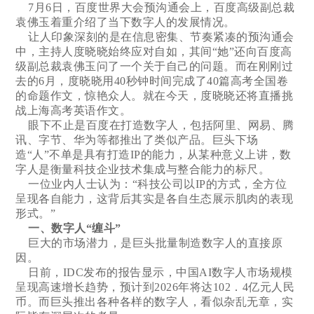
7月6日，百度世界大会预沟通会上，百度高级副总裁
袁佛玉着重介绍了当下数字人的发展情况。
让人印象深刻的是在信息密集、节奏紧凑的预沟通会
中，主持人度晓晓始终应对自如，其间“她”还向百度高
级副总裁袁佛玉问了一个关于自己的问题。而在刚刚过
去的6月，度晓晓用40秒钟时间完成了40篇高考全国卷
的命题作文，惊艳众人。就在今天，度晓晓还将直播挑
战上海高考英语作文。
眼下不止是百度在打造数字人，包括阿里、网易、腾
讯、字节、华为等都推出了类似产品。巨头下场
造“人”不单是具有打造IP的能力，从某种意义上讲，数
字人是衡量科技企业技术集成与整合能力的标尺。
一位业内人士认为：“科技公司以IP的方式，全方位
呈现各自能力，这背后其实是各自生态展示肌肉的表现
形式。”
一、数字人“缠斗”
巨大的市场潜力，是巨头批量制造数字人的直接原
因。
日前，IDC发布的报告显示，中国AI数字人市场规模
呈现高速增长趋势，预计到2026年将达102．4亿元人民
币。而巨头推出各种各样的数字人，看似杂乱无章，实