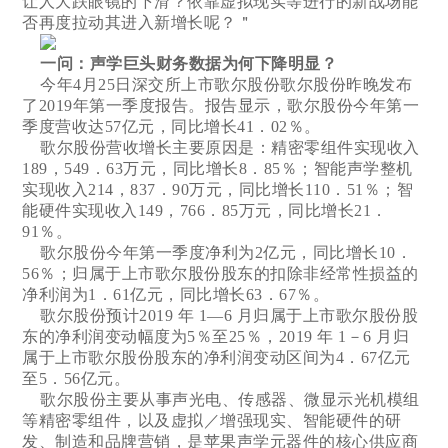
让人大跌眼镜的下滑？依靠虚拟现实等进行的新战场能
否再度拉动其进入新增长呢？＂
一问：声学巨头财务数据为何下降明显？
今年4月25日深交所上市歌尔股份歌尔股份昨晚发布
了2019年第一季度报告。报告显示，歌尔股份今年第一
季度营收达57亿元，同比增长41．02％。
歌尔股份营收增长主要原因是：精密零组件实现收入
189，549．63万元，同比增长8．85％；智能声学整机
实现收入214，837．90万元，同比增长110．51％；智
能硬件实现收入149，766．85万元，同比增长21．
91％。
歌尔股份今年第一季度净利为2亿元，同比增长10．
56％；归属于上市歌尔股份股东的扣除非经常性损益的
净利润为1．61亿元，同比增长63．67％。
歌尔股份预计2019 年 1—6 月归属于上市歌尔股份股
东的净利润变动幅度为5％至25％，2019 年 1－6 月归
属于上市歌尔股份股东的净利润变动区间为4．67亿元
至5．56亿元。
歌尔股份主要从事声光电、传感器、微显示光机模组
等精密零组件，以及虚拟／增强现实、智能硬件的研
发、制造和品牌营销，是苹果声学元器件的核心供应商