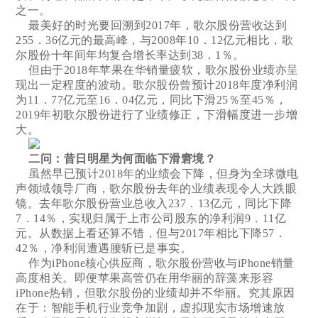
之一。
最美好的时光要回溯到2017年，歌尔股份营收达到
255．36亿元的最高峰，与2008年10．12亿元相比，歌
尔股份十年间年均复合增长率达到38．1％。
但由于2018年苹果在华销量疲软，歌尔股份业绩亦呈
现出一定程度的波动。歌尔股份曾预计2018年度净利润
为11．77亿元至16．04亿元，同比下滑25％至45％，
2019年初歌尔股份进行了业绩修正，下滑幅度进一步增
大。
二问：昔日明星为何面临下滑窘境？
虽然早已预计2018年的业绩会下降，但身为全球微电
声领域领导厂商，歌尔股份去年的业绩表现令人大跌眼
镜。去年歌尔股份营业总收入237．13亿元，同比下降
7．14％，实现归属于上市公司股东的净利润9．11亿
元。从数据上看还算不错，但与2017年相比下降57．
42％，净利润遭遇腰斩已是事实。
作为iPhone核心供应商，歌尔股份营收与iPhone销量
高度相关。即便苹果高管仍在用华丽的辞藻来形容
iPhone热销，但歌尔股份的业绩却并不华丽。究其原因
在于：智能手机行业竞争加剧，虚拟现实市场增速放