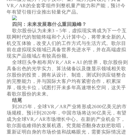
VR／AR的全套零组件到整机量产能力和产能，预计今
年有望引领行业推出轻量化产品。
四问：未来发展靠什么重回巅峰？
歌尔股份认为未来3－5年，虚拟现实将成为下一个互
联网时代的智能终端和个人计算中心，将带来全新的人
机交互体验，改变人们的工作方式与生活方式。歌尔目
前在虚拟现实领域已具备世界先进水平，并在高端虚拟
现实产品领域占有较高份额。
全球巨头争相布局VR／AR＋AI 的世界，歌尔股份则
具备出色的光学实力、算法储备以及微显示领域相关歌
尔股份的投资，拥有从设计、制造、测试到供应链整合
的完整能力，并与国际大客户均有紧密合作，积累深
厚，领先卡位，试图打开未多年高速增长空间，这关乎
着歌尔股份的未来。
结尾
到2025年，全球VR／AR产业将形成2600亿美元的市
场规模。预计到2020年，中国市场将达90亿美元，有望
成为全球VR／AR市场增长中心。在新的产业机会下，
歌尔面临难得的发展机遇。究竟能否翻身农奴把歌唱，
重新证明自身的市场价值和战略眼光，需要实际情况进