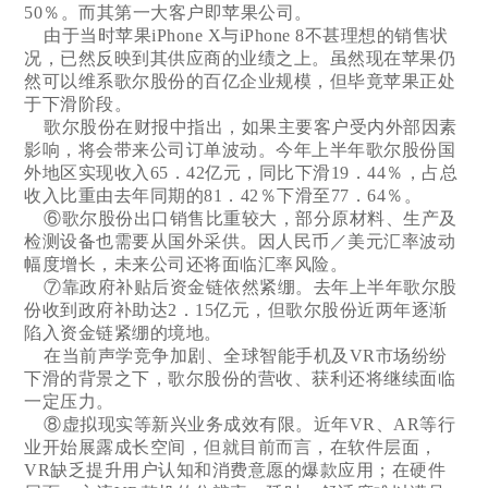
50％。而其第一大客户即苹果公司。
由于当时苹果iPhone X与iPhone 8不甚理想的销售状
况，已然反映到其供应商的业绩之上。虽然现在苹果仍
然可以维系歌尔股份的百亿企业规模，但毕竟苹果正处
于下滑阶段。
歌尔股份在财报中指出，如果主要客户受内外部因素
影响，将会带来公司订单波动。今年上半年歌尔股份国
外地区实现收入65．42亿元，同比下滑19．44％，占总
收入比重由去年同期的81．42％下滑至77．64％。
⑥歌尔股份出口销售比重较大，部分原材料、生产及
检测设备也需要从国外采供。因人民币／美元汇率波动
幅度增长，未来公司还将面临汇率风险。
⑦靠政府补贴后资金链依然紧绷。去年上半年歌尔股
份收到政府补助达2．15亿元，但歌尔股份近两年逐渐
陷入资金链紧绷的境地。
在当前声学竞争加剧、全球智能手机及VR市场纷纷
下滑的背景之下，歌尔股份的营收、获利还将继续面临
一定压力。
⑧虚拟现实等新兴业务成效有限。近年VR、AR等行
业开始展露成长空间，但就目前而言，在软件层面，
VR缺乏提升用户认知和消费意愿的爆款应用；在硬件