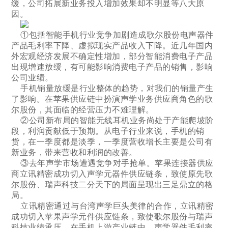
缓，公司拓展新业务投入增加效果却不明显等八大原
因。
①包括智能手机行业竞争加剧造成歌尔股份电声器件
产品毛利率下降、虚拟现实产品收入下降。近几年国内
外宏观经济发展不确定性增加，部分智能消费电子产品
出现增速放缓，有可能影响消费电子产品的销售，影响
公司业绩。
手机销量放缓是行业整体的趋势，对我们的销量产生
了影响。在苹果供应链中扮演声学业务供应商角色的歌
尔股份，其面临的经营压力不难理解。
②公司新布局的智能无线耳机业务尚处于产能爬坡阶
段，利润贡献低于预期。从电子行业来说，手机的销
货，在一季度都是淡季，一季度营收增长主要是公司有
新业务，带来营收和利润的改善。
③去年声学市场遭遇竞争对手抢单。苹果连接器供应
商立讯精密成功切入声学元器件供应链条，致使原先歌
尔股份、瑞声科技二分天下的局面呈现出三足鼎立的格
局。
立讯精密通过与台湾声学巨头美律的合作，立讯精密
成功切入苹果声学元件供应链条，致使歌尔股份与瑞声
科技业绩承压。在手机上游产业链中，声学器件毛利率