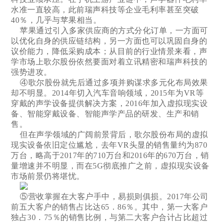
水准一直较高，此前瑞声科技等企业毛利率甚至突破
40％，几乎与苹果相当。
苹果通过引入多家供应商的方式分化订单，一方面可
以优化自身的供应链结构，另一方面也可以巩固自身的
议价能力，降低采购成本；从目前的行业情景来看，声
学市场上歌尔股份依然要面对着立讯精密和瑞声科技的
强势进攻。
④歌尔股份就先后通过多项并购谋求多元化布局效果
却不明显。2014年切入汽车音响领域，2015年为VR等
穿戴的声学设备提供解决方案，2016年加入虚拟现实设
备、智能穿戴设备、智能声学产品的研发、生产和销
售。
但在声学领域的广阔前景背后，歌尔股份布局的虚拟
现实设备依旧定位尴尬，去年VR头显的销售量约为870
万台，略高于2017年的710万台和2016年的670万台，销
量增速并不明显，而在5G彻底推广之前，虚拟现实设备
市场前景仍将堪忧。
⑤营收掌握在大客户手中，易损则俱损。2017年公司
前五大客户的销售占比达65．86％。其中，第一大客户
独占30．75％的销售比例，与第二大客户合计占比超过