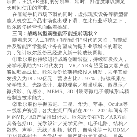
层面，主流VR整机的分辨率、延时、舒适度难以满足
长时间使用的需求。
在智能手机市场下滑的同时，虚拟现实设备等新型智
能人机交互产品市场也出现下滑，在此行业环境之下，
歌尔股份经营也面临着挑战。
三问：战略转型调整能不能扭转现状？
随着未来“人工智能＋智能硬件”时代的来临，智能硬
件及智能声学整机业务有望成为提升业绩增长的新动
力，预计歌尔股份已经进入新一轮成长周期。
①歌尔股份持续进行战略创新转型，持续研发投入，
光学积累助力5G时代发力，VR／AR有望受益大客户战
略回归高成长。歌尔股份长期持续投入研发，去年其研
发投入为18．92亿元，营收占比7．97％，持续积累在
光学镜头、光路设计、虚拟现实／增强现实、微显示／
微投影、传感器、MEMS、3D封装等微电子领域形成精
密制造技术能力。
②歌尔股份手握索尼、三星、华为、苹果、Oculus等
一线客户资源，各大主流厂商都在2019—2021年间有不
同的VR／AR产品推出计划。歌尔股份在VR／AR方面
具备包括ID、光学设计／光学元件、电子电路、结构／
散热、声学、无线／射频、软件、自动化等一站ODM／
JDM服务能力，光学技术、量产能力尤其领先，具备