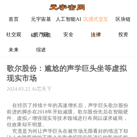
首页
元宇宙基
人工智能AI
沉浸式交互
区块链
社交观
资产观
安全
法律
投资
础、系统
技术
未来
综述
歌尔股份：尴尬的声学巨头坐等虚拟
现实市场
2024.03.22
Ai芯天下
在经历了持续十年的高速增长后，声学巨头歌尔股份
前进的脚步在2018年开始减缓。歌尔股份先后在智能硬
件、虚拟／增强现实等技术领域进行布局以谋求破局，
但效果却不明显。
究竟是为何让声学巨头在被市场无限看好的情况下却