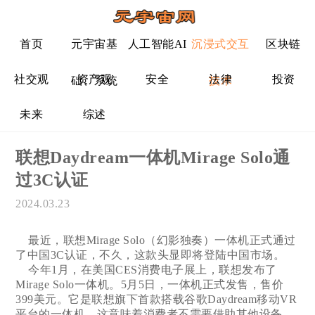
首页
元宇宙基
人工智能AI
沉浸式交互
区块链
社交观
资产观
安全
法律
投资
础、系统
技术
未来
综述
联想Daydream一体机Mirage Solo通
过3C认证
2024.03.23
最近，联想Mirage Solo（幻影独奏）一体机正式通过
了中国3C认证，不久，这款头显即将登陆中国市场。
今年1月，在美国CES消费电子展上，联想发布了
Mirage Solo一体机。5月5日，一体机正式发售，售价
399美元。它是联想旗下首款搭载谷歌Daydream移动VR
平台的一体机，这意味着消费者不需要借助其他设备，