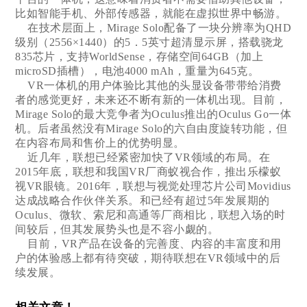
比如智能手机、外部传感器，就能在虚拟世界中畅游。
在技术层面上，Mirage Solo配备了一块分辨率为QHD
级别（2556×1440）的5．5英寸超清显示屏，搭载骁龙
835芯片，支持WorldSense，存储空间64GB（加上
microSD插槽），电池4000 mAh，重量为645克。
VR一体机的用户体验比其他的头显设备带带给消费
者的感觉更好，未来还不断有新的一体机出现。目前，
Mirage Solo的最大竞争者为Oculus推出的Oculus Go一体
机。后者虽然没有Mirage Solo的六自由度旋转功能，但
在内容布局和售价上的优势明显。
近几年，联想已经紧密加快了VR领域的布局。在
2015年底，联想和我国VR厂商蚁视合作，推出乐檬蚁
视VR眼镜。2016年，联想与视觉处理芯片公司Movidius
达成战略合作伙伴关系。和已经有超过5年发展期的
Oculus、微软、索尼和高通等厂商相比，联想入场的时
间较后，但其发展势头也是不容小觑的。
目前，VR产品在设备的完善度、内容的丰富度和用
户的体验感上都有待突破，期待联想在VR领域中的后
续发展。