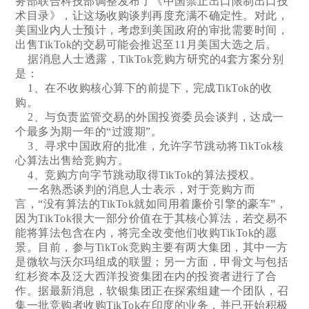
务部联合科技部调整发布了《中国禁止出口限制出口技
术目录》，让这场收购谈判再度充满不确定性。对此，
美国业内人士预计，考虑到美国政府的审批需要时间，
出售TikTok的交易可能会推迟至11月美国大选之后。
据消息人士透露，TikTok竞购方研究的4套方案分别
是：
1、在不收购核心算下的前提下，完成TikTok的收
购。
2、与负责监管交易的外国投资委员会谈判，达成一
个最多为期一年的“过渡期”。
3、寻求中国政府的批准，允许字节跳动将TikTok核
心算法出售给竞购方。
4、竞购方向字节跳动取得TikTok的算法授权。
一名熟悉谈判的消息人士表示，对于竞购方而
言，“没有算法的TikTok就如同用着廉价引擎的豪车”，
因为TikTok很大一部分价值在于其核心算法，若交易不
能将算法包含在内，将完全改变他们收购TikTok的愿
景。目前，参与TikTok竞购主要有两大集团，其中一方
是微软与沃尔玛组成的联盟；另一方面，甲骨文与包括
红杉资本及泛大西洋投资集团在内的投资者进行了合
作。据最新消息，软银集团正在探索组建一个团队，召
集一批竞购者收购TikTok在印度的业务，并已开始积极