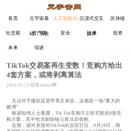
首页
元宇宙基
人工智能AI
沉浸式交互
区块链
社交观
资产观
安全
法律
投资
础、系统
技术
未来
综述
TikTok交易案再生变数！竞购方给出
4套方案，或将剥离算法
2024.03.23
镁客maker网
无论对于微软还是甲骨文来说，这都是一场“重大的
赌博”
根据知情人士透露，Tik Tok竞购方正研究新的4套竞
购方案，其中包含剔除核心算法后收购。
近期，面对美国对TikTok的层层打压，8月28日，商