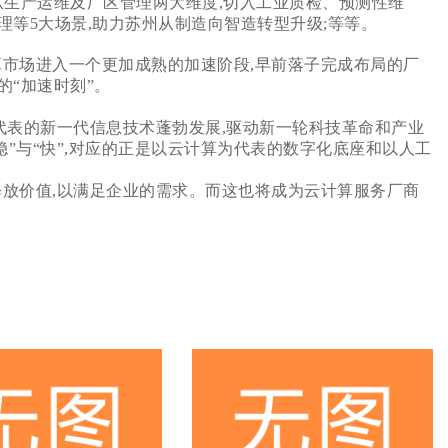
,从生产运维及厂区管理两大维度,切入工业质检、预测性维
等5大场景,助力苏州从制造向智造转型升级;等等。
市场进入一个更加成熟的加速阶段,早前落子完成布局的厂
“加速时刻”。
代表的新一代信息技术蓬勃发展,驱动新一轮科技革命和产业
稳”与“快”,对应的正是以云计算为代表的数字化底座和以人工
放价值,以满足企业的需求。而这也将成为云计算服务厂商