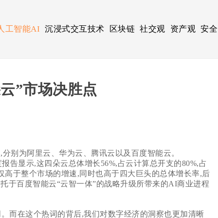
人工智能AI
沉浸式交互技术
区块链
社交观
资产观
安全
云”市场决胜点
局,分别为阿里云、华为云、腾讯云以及百度智能云。
度报告显示,这四朵云总体增长56%,占云计算总开支的80%,占
不仅高于整个市场的增速,同时也高于四大巨头的总体增长率,后
托于百度智能云“云智一体”的战略升级所带来的AI商业进程
。而在这个热词的背后,我们对数字经济的洞察也更加清晰