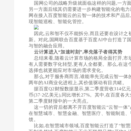
国网公司的战略升级就面临这样的问题,一方面
另一方面后续其仍需要进一步构建智能化的电力
网在接入百度智能云的云智一体的技术和产品后,
现智能巡检、智能化管控。
因此,云和智不仅不能拆分,而且还要在设计之
新。对此,国网联合百度基于百度AI中台打造了
与智的融合应用。
云计算进入“加速时刻”,率先落子者得其势
总结来看,随着云计算市场的格局全面打开,市场
有人需要数字化转型,更有人全都要。那么,在这
选择也就更能应对市场的需求变化。
那么,对于服务商而言,谁能率先完成云智一体
两年的AI商业化进程上,其价值驱动有目共睹。
据百度Q2财报数据显示,第二季度营收314亿元
币(37·2亿美元),同比增长27%。其中,在百度
第二季度财报中的一大亮点。
这一切的背后都离不开百度智能云“云智一体”战
在智慧城市、智慧金融、智慧医疗、智能制造、
馈。
比如,在智慧城市领域,百度智能云打造了“智慧