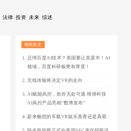
法律
投资
未来
综述
随机热文
忌惮百度AI技术？美国要让其退市！AI
领域，百度科研板凳有厚度！
无线传输将决定VR的走向
AI赋能风控，欺诈无处可逃 维择科技
AI风控产品亮相“数博发布”
蔚来畅想的车载VR娱乐真香还是真晕
陆金所控股正式向美国SEC递交招股说