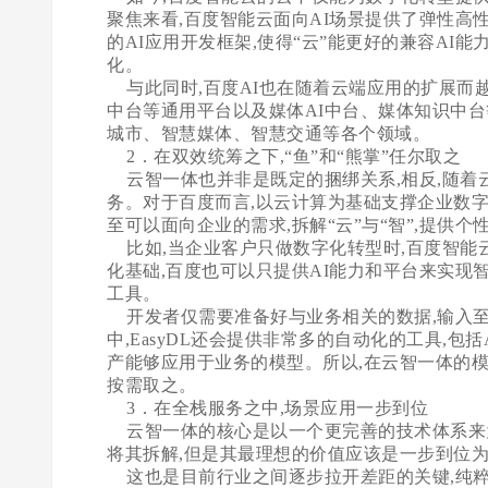
聚焦来看,百度智能云面向AI场景提供了弹性高
的AI应用开发框架,使得“云”能更好的兼容AI
化。
与此同时,百度AI也在随着云端应用的扩展而越
中台等通用平台以及媒体AI中台、媒体知识中台
城市、智慧媒体、智慧交通等各个领域。
2．在双效统筹之下,“鱼”和“熊掌”任尔取之
云智一体也并非是既定的捆绑关系,相反,随着
务。对于百度而言,以云计算为基础支撑企业数
至可以面向企业的需求,拆解“云”与“智”,提供个
比如,当企业客户只做数字化转型时,百度智能
化基础,百度也可以只提供AI能力和平台来实现智
工具。
开发者仅需要准备好与业务相关的数据,输入至Ea
中,EasyDL还会提供非常多的自动化的工具,包括
产能够应用于业务的模型。所以,在云智一体的模式
按需取之。
3．在全栈服务之中,场景应用一步到位
云智一体的核心是以一个更完善的技术体系来
将其拆解,但是其最理想的价值应该是一步到位
这也是目前行业之间逐步拉开差距的关键,纯粹