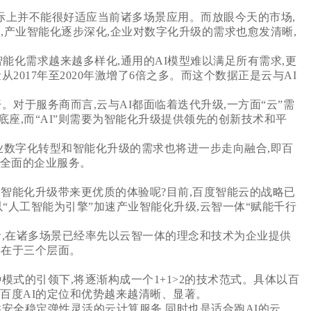
际上并不能很好适应当前诸多场景应用。而放眼今天的市场,
,产业智能化逐步深化,企业对数字化升级的需求也愈发清晰,
能化需求越来越多样化,通用的AI模型难以满足所有需求,更
2017年至2020年激增了6倍之多。而这个数据正是云与AI
对于服务商而言,云与AI都面临着迭代升级,一方面“云”需
座,而“AI”则需要为智能化升级提供领先的创新技术和平
企业数字化转型和智能化升级的需求也将进一步走向融合,即百
更全面的企业服务。
智能化升级带来更优质的体验呢?目前,百度智能云的战略已
以“人工智能为引擎”加速产业智能化升级,云智一体“赋能千行
,在诸多场景已经率先以云智一体的理念和技术为企业提供
存在于三个层面。
式的引领下,将逐渐构成一个1+1>2的技术范式。具体以百
和百度AI的定位和优势越来越清晰、显著。
安全稳定弹性灵活的云计算服务,同时也是适合跑AI的云。