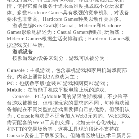
情，使得它偏向服务于追求高难度挑战或小众玩家群
体。多数Hardcore Games具有极强的竞争机制，对设备
要求也非常高。Hardcore Games种类以动作类居多。
游戏主编Kris Graft将Casual、Midcore和Hardcore
Games形象地描述为：Casual Gamers闲暇时玩游戏；
Midcore Gamers根据生活安排游戏；Hardcore Gamers根
据游戏安排生活。
游戏设备
按照游戏的设备来划分，游戏可以被分为：
Console
：主机游戏，包含掌机游戏和家用机游戏两部
分。内容上通常以3A游戏为主；
PC
：包括数字版/盒装PC游戏和网页PC游戏；
Mobile
：在智能手机或平板电脑上玩的游戏。
Console、PC与Mobile间的界限逐渐模糊，不少跨平
台游戏被推出。但根据玩家的需求的不同，每种游戏设
备都能在不同类型的游戏里发挥自己的优势。但我们认
为，Console游戏是不适合加入Web3元素的。Web3游戏
需要配套的Web3工具的支撑，比如去中心化钱包、FT
和NFT的交易场所等，这类工具现阶段还不支持在
Console设备上下载和安装。但随着区块链技术日新月异