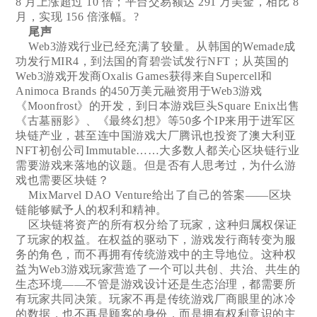
8 月上涨超过 10 倍；平台交易额达 291 万美金，相比 8
月，实现 156 倍涨幅。?
尾声
Web3游戏行业已经充满了较量。从韩国的Wemade成
功发行MIR4，到法国的育碧尝试发行NFT；从英国的
Web3游戏开发商Oxalis Games获得来自Supercell和
Animoca Brands 的450万美元融资用于Web3游戏
《Moonfrost》的开发，到日本游戏巨头Square Enix出售
《古墓丽影》、《最终幻想》等50多个IP来用于进军区
块链产业，甚至连中国游戏大厂腾讯也投资了澳大利亚
NFT初创公司Immutable……大多数人都关心区块链行业
需要游戏来落地的议题。但是否有人思考过，为什么游
戏也需要区块链？
MixMarvel DAO Venture给出了自己的答案——区块
链能够赋予人的权利和精神。
区块链将资产的所有权分给了玩家，这种归属权保证
了玩家的权益。在权益的驱动下，游戏发行商转变为服
务的角色，而不再拥有传统游戏中的主导地位。这种权
益为Web3游戏玩家营造了一个可以共创、共治、共生的
生态环境——不管是游戏设计还是生态治理，都需要所
有玩家共同决策。玩家不再是传统游戏厂商眼里的冰冷
的数据，也不再是顾客的身份，而是拥有权利意识的主