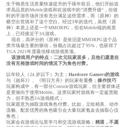
生于物质生活质量快速提升的千禧年前后，他们开始追
求高品质的Mobile游戏和在游戏中的”消费升级“，但彼
时的手游市场并没有充分满足这些需求，而《原神》的
横空出世填补了这个空白。经过3年的迭代，虽然《原
神》本质上还是一个MMORPG，但在Mobile端的画质
上，已经接近于3A游戏。
现在，高评分的《原神》是依旧是MMORPG这个品
类市场最主要的驱动，份额占比超过了95%，也获得了
TGA 2021年度最佳移动游戏奖项。
该游戏用户的特点：二次元玩家居多，且他们愿意在
没有充裕游戏时间的情况下为角色付费。
以年轻人（24 岁以下）为主；
Hardcore Gamers的游戏
与《崩坏3》、《明日方舟》的玩家有重叠；
操作技巧
玩家构成中，有一部分Console游戏玩家，但主要群体还
是更倾向于使用Mobile。这类玩家对游戏有一定鉴赏能
力，但不熟悉3A游戏模式；
玩家愿意为抽取游戏角色付费。比如，立绘精美、动作
流畅、配音优秀的角色吸引会大量玩家氪金去抽取心仪
角色；
玩家会在游戏论坛里学习和交流游戏策略；
精湛，不愿