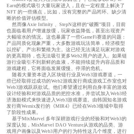
Earn的模式吸引大量玩家进入，且在一定程度上解决了
NFT 的一些痛点，比如，没有完整的产品闭环、缺少清
晰的价值评估模型。
然而像Axie Infinity 、StepN这样的“破圈”项目，目前
也面临着用户增速放缓，玩家收益降低，甚至出现资产
大幅缩水的情况。这也暴露了一些GameFi赛道的问题：
产品同质化现象严重，大多数游戏玩法简单，经济模型
以挖矿、产出和繁殖为主。这已经无法满足玩家对游戏
的更高期待，也无法吸引更多Web2用户的进入。如果链
游行业吸引不到新鲜的血液，不能持续提升内容品质和
游戏建程，它将面临发展缓慢、停滞的危机。
随着大量资本进入区块链行业及Web3游戏赛道，一
些已经取得过成功的Web2游戏发行商或游戏工作室也对
Web3游戏跃跃欲试。他们希望通过利用自身丰富的游戏
设计经验和对游戏品质的把控水准，并尝试加入Web3经
济激励模式来快速进入Web3游戏赛道。由韩国知名游戏
发行商Wemix发行的《MIR4》已经在Web3领域中取得
了阶段性成果。
基于MixMarvel 多年深耕游戏行业的经验和对Web3的
深度认知，MixMarvel DAO Venture从游戏的品类、游
戏用户画像以及Web3用户的行为特性这几个维度，进行