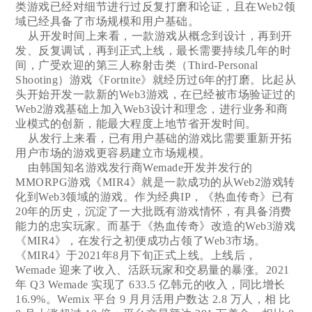
类游戏已经对细节进行过反复打磨和论证，且在Web2领
域已经具备了市场规模和用户基础。
从开发时间上来看，一款游戏从概念到设计，再到开
发、反复调试，再到正式上线，最长需要持续几年的时
间，广受欢迎的第三人称射击类（Third-Personal
Shooting）游戏《Fortnite》就经历过6年的打磨。比起从
头开始开发一款新的Web3游戏，在已经被市场验证过的
Web2游戏基础上加入Web3设计和理念，进行业务和商
业模式的创新，能最大程度上地节省开发时间。
从发行上来看，已有用户基础的游戏比需要重新开拓
用户市场的游戏更容易建立市场规模。
由韩国知名游戏发行商Wemade开发并发行的
MMORPG游戏《MIR4》就是一款成功的从Web2游戏转
化到Web3领域的游戏。作为经典IP，《热血传奇》已有
20年的历史，沉淀了一大批既有游戏情怀，有具备消费
能力的忠实玩家。而基于《热血传奇》改造的Web3游戏
《MIR4》，在发行之初便成功占领了Web3市场。
《MIR4》于2021年8月下旬正式上线。上线后，
Wemade 迎来了收入、活跃玩家和交易量的暴涨。2021
年 Q3 Wemade 实现了 633.5 亿韩元的收入，同比增长
16.9%。Wemix 平台 9 月月活用户数达 2.8 万人，相 比