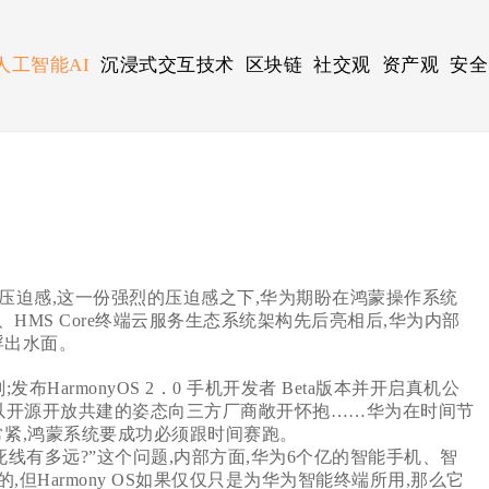
人工智能AI
沉浸式交互技术
区块链
社交观
资产观
安全
迫感,这一份强烈的压迫感之下,华为期盼在鸿蒙操作系统
MS Core终端云服务生态系统架构先后亮相后,华为内部
浮出水面。
布HarmonyOS 2．0 手机开发者 Beta版本并开启真机公
;以开源开放共建的姿态向三方厂商敞开怀抱……华为在时间节
非常紧,鸿蒙系统要成功必须跟时间赛跑。
线有多远?”这个问题,内部方面,华为6个亿的智能手机、智
但Harmony OS如果仅仅只是为华为智能终端所用,那么它