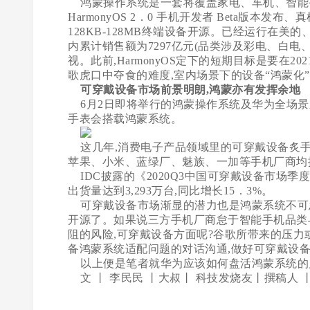
鸿蒙操作系统是一套将覆盖家电、车机、智能
HarmonyOS 2．0 手机开发者 Beta版本发
128KB-128MB终端设备开源。已经运行在美
内累计销售额为7297亿元(品类涉及彩电、白电
视。此前,HarmonyOS定下的短期目标是要在20
歌虎口中夺食的难度,室内场景下的设备“鸿蒙化
可穿戴设备市场前景明朗,鸿蒙亦有发挥余地
6月2日即将举行的鸿蒙操作系统及华为全场景新
手表会搭载鸿蒙系统。
这几年,消费电子产品领域里的可穿戴设备炙手
苹果、小米、蓝绿厂、魅族、一加等手机厂商均
IDC披露的《2020Q3中国可穿戴设备市场季度
出货量达到3,293万台,同比增长15．3%。
可穿戴设备市场渐显的潜力也是鸿蒙系统不可忽视
开源了。如果说三方手机厂商怠于智能手机品类
阻的风险,可穿戴设备方面呢?谷歌所带来的压力
备鸿蒙系统适配问题的对话沟通,做好可穿戴设
以上便是笔者就华为应该如何盘活鸿蒙系统的
文 丨 李民民 丨大叔丨 科技发烧友丨撰稿人 