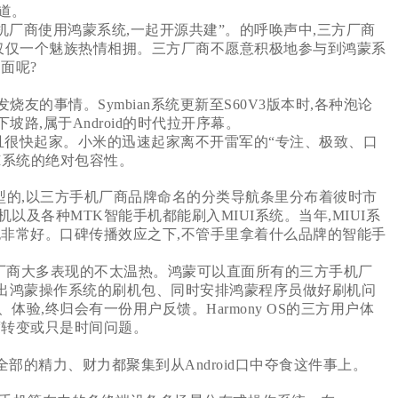
道。
厂商使用鸿蒙系统,一起开源共建”。的呼唤声中,三方厂商
,仅仅一个魅族热情相拥。三方厂商不愿意积极地参与到鸿蒙系
面呢?
发烧友的事情。Symbian系统更新至S60V3版本时,各种泡论
下坡路,属于Android的时代拉开序幕。
并且很快起家。小米的迅速起家离不开雷军的“专注、极致、口
UI系统的绝对包容性。
型的,以三方手机厂商品牌命名的分类导航条里分布着彼时市
及各种MTK智能手机都能刷入MIUI系统。当年,MIUI系
也非常好。口碑传播效应之下,不管手里拿着什么品牌的智能手
。
厂商大多表现的不太温热。鸿蒙可以直面所有的三方手机厂
坛放出鸿蒙操作系统的刷机包、同时安排鸿蒙程序员做好刷机问
验,终归会有一份用户反馈。Harmony OS的三方用户体
度转变或只是时间问题。
将全部的精力、财力都聚集到从Android口中夺食这件事上。