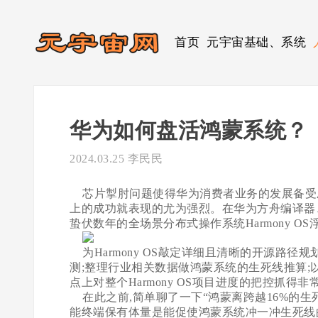
首页
元宇宙基础、系统
华为如何盘活鸿蒙系统？
2024.03.25
李民民
芯片掣肘问题使得华为消费者业务的发展备受压
上的成功就表现的尤为强烈。在华为方舟编译器、H
蛰伏数年的全场景分布式操作系统Harmony OS
为Harmony OS敲定详细且清晰的开源路径规划;发
测;整理行业相关数据做鸿蒙系统的生死线推算
点上对整个Harmony OS项目进度的把控抓得
在此之前,简单聊了一下“鸿蒙离跨越16%的生死
能终端保有体量是能促使鸿蒙系统冲一冲生死线的,