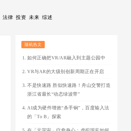
法律
投资
未来
综述
随机热文
如何正确把VR/AR融入到主题公园中
VR与AR的大级别创新周期正在开启
不是快速路 胜似快速路！舟山交警打造
浙江省最长“动态绿波带”
AI成为硬件增效“杀手锏”，百度输入法
的「To B」探索
在「元宇宙」疗愈身心：虚拟现实如何