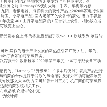
手机等在内的多终端设备多场景分布式操作系统。在
布、真机公测之前,HarmonyOS便向大屏、手表、车机等内存
的、九阳、老板电器、海雀科技的硬件产品上2020年家电行业国
、厨卫、小家电产品),室内场景下的设备“鸿蒙化”潜力不容忽
21 年覆盖 40+ 主流家电品牌 的1 亿台以上设备。相比较在谷
”可以更上些心。
品发布会上,华为将重启智能手表WATCH旗舰系列,该智能
可热,其作为电子产业发展的新热点引发广泛关注。华为、
推出了自家的可穿戴设备。
跟踪报告》数据显示:2020年第三季度,中国可穿戴设备市场
的。HarmonyOS升级至2．0版本后便对手表类产品进行
与鸿蒙的合作是源于谷歌的压迫感以及海外市场可能发展受
或许没那么大,华为方面可加强针对三方手机厂商们可穿戴设
备适配鸿蒙系统相关工作。
几点思考,欢迎讨论补充。
丨 伪设计师