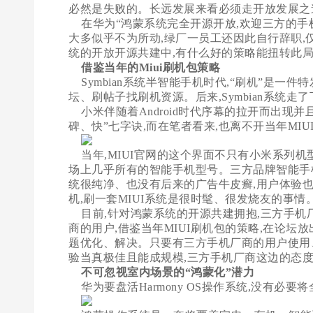
必然是失败的。长远发展来看必须走开放发展之
在华为“鸿蒙系统完全开源开放,欢迎三方的手机
大多似乎不为所动,绿厂一员工还因此自行辞职
统的开放开源共建中,有什么好的策略能扭转此局
借鉴当年的Miui刷机包策略
Symbian系统半智能手机时代,“刷机”是一件特
坛、刷帖子找刷机资源。后来,Symbian系统走了
小米伴随着Android时代序幕的拉开而出现
碑、快”七字诀,而在笔者看来,也离不开当年MI
当年,MIUI官网的这个界面不只有小米系列机
场上几乎所有的智能手机型号。三方品牌智能手机以
统很纯净、也没有后来的广告牛皮癣,用户体验
机,刷一套MIUI系统是很时髦、很发烧友的事情
目前,针对鸿蒙系统的开源共建拥抱,三方手机
商的用户,借鉴当年MIUI刷机包的策略,在论
题优化、解决。只要有三方手机厂商的用户使用、体
验当真极佳且能成规模,三方手机厂商这边的态
不可忽视室内场景的“鸿蒙化”潜力
华为要盘活Harmony OS操作系统,没有必要