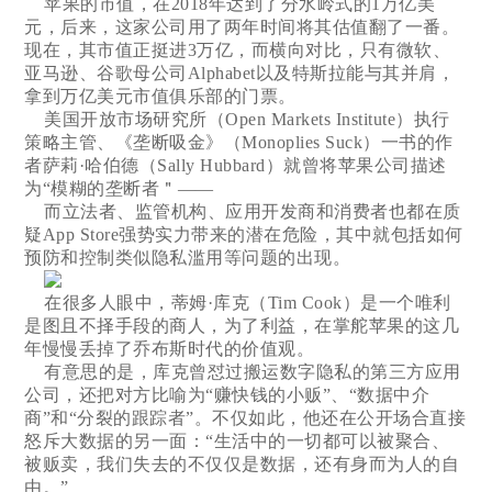
苹果的市值，在2018年达到了分水岭式的1万亿美
元，后来，这家公司用了两年时间将其估值翻了一番。
现在，其市值正挺进3万亿，而横向对比，只有微软、
亚马逊、谷歌母公司Alphabet以及特斯拉能与其并肩，
拿到万亿美元市值俱乐部的门票。
美国开放市场研究所（Open Markets Institute）执行
策略主管、《垄断吸金》（Monoplies Suck）一书的作
者萨莉·哈伯德（Sally Hubbard）就曾将苹果公司描述
为“模糊的垄断者＂——
而立法者、监管机构、应用开发商和消费者也都在质
疑App Store强势实力带来的潜在危险，其中就包括如何
预防和控制类似隐私滥用等问题的出现。
在很多人眼中，蒂姆·库克（Tim Cook）是一个唯利
是图且不择手段的商人，为了利益，在掌舵苹果的这几
年慢慢丢掉了乔布斯时代的价值观。
有意思的是，库克曾怼过搬运数字隐私的第三方应用
公司，还把对方比喻为“赚快钱的小贩”、“数据中介
商”和“分裂的跟踪者”。不仅如此，他还在公开场合直接
怒斥大数据的另一面：“生活中的一切都可以被聚合、
被贩卖，我们失去的不仅仅是数据，还有身而为人的自
由。”