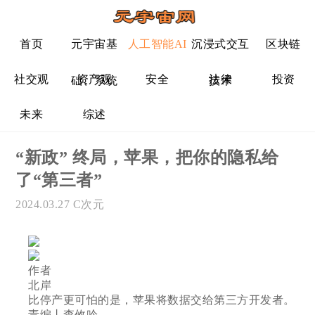
首页
元宇宙基
人工智能AI
沉浸式交互
区块链
社交观
资产观
安全
法律
投资
础、系统
技术
未来
综述
“新政” 终局，苹果，把你的隐私给
了“第三者”
2024.03.27
C次元
作者
北岸
比停产更可怕的是，苹果将数据交给第三方开发者。
责编丨查攸吟