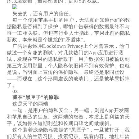
序底层逻辑，最终伤害的，是iOS的权威。
失去的，还有用户的信任。
每一个使用苹果手机的用户，无法真正知道他们的数
据隐私是否得到了保护，哪怕广告获得的数据最终不与
唯一ID相关联。但也有行业人士指出，苹果此前的隐私
新政，本来就是个尴尬的“矛盾体”。
广告屏蔽应用Lockdown Privacy上个月曾表示，他们
做过一个有趣的测试，对几款热门的App应用进行测
试，发现在苹果的隐私新政下，用户数据依旧被输送到
第三方应用那里，个人隐私依旧得不到有效保护。也就
是说，当明面上宣传的保护隐私，最终还是形同虚设
——而现在，这个形同虚设的玻璃门，还是被苹果拆掉
了。
03
藏在“黑匣子”的原罪
这是天平的两端。
一端，是用户的隐私安全，另一端，则是App开发商
和苹果自己的生意。这两端的权衡，本质上是利益的天
平，该如何在短期利益和长期口碑之间做倾斜。
这个装着庞杂隐私数据的“黑匣子”，一旦被打开，我
们所有人的生活习惯、搜索纪录、观看内容、地址年龄