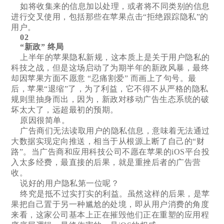
如将收集来的信息加以处理，或者将不同类别的信息
进行交叉使用，包括那些在苹果点击“拒绝跟踪隐私”的
用户。
02
“新政” 终局
上半年的苹果隐私新规，这本质上是关于用户隐私的
科技之战，但是这场启动了为期半年的新政风暴，最终
却因苹果方面不愿意 “忍痛割爱” 而画上了句号。最
后，苹果“退缩”了，为了利益，它不得不从严格的隐私
规则里抽身而出，因为，新政对移动广告生态系统的破
坏太大了，远超最初的预期。
原因很简单。
广告商们无法读取用户的隐私信息，意味着无法通过
大数据实现定向推送，相当于从根源上断了自己的“财
路”。当广告商和应用科技公司不愿在苹果的iOS平台投
入太多经费，最直接的后果，就是重挫后者的广告营
收。
说好的用户隐私第一位呢？
终究是抵不过实打实的利益。虽然这样的后果，是苹
果把自己置于另一种尴尬的处境，即从用户消费的角度
来看，这家公司基本上正在摧毁他们正在重塑的应用程