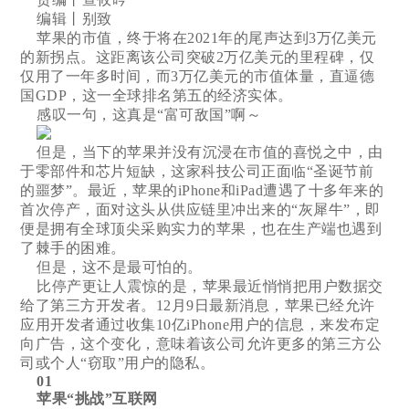
编辑丨别致
苹果的市值，终于将在2021年的尾声达到3万亿美元
的新拐点。这距离该公司突破2万亿美元的里程碑，仅
仅用了一年多时间，而3万亿美元的市值体量，直逼德
国GDP，这一全球排名第五的经济实体。
感叹一句，这真是“富可敌国”啊～
但是，当下的苹果并没有沉浸在市值的喜悦之中，由
于零部件和芯片短缺，这家科技公司正面临“圣诞节前
的噩梦”。最近，苹果的iPhone和iPad遭遇了十多年来的
首次停产，面对这头从供应链里冲出来的“灰犀牛”，即
便是拥有全球顶尖采购实力的苹果，也在生产端也遇到
了棘手的困难。
但是，这不是最可怕的。
比停产更让人震惊的是，苹果最近悄悄把用户数据交
给了第三方开发者。12月9日最新消息，苹果已经允许
应用开发者通过收集10亿iPhone用户的信息，来发布定
向广告，这个变化，意味着该公司允许更多的第三方公
司或个人“窃取”用户的隐私。
01
苹果“挑战”互联网