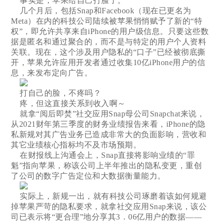
事实是，苹果给自己打脸了。
几个月后，包括Snap和Facebook（现在已更名为
Meta）在内的科技公司陆续被苹果悄悄赋予了新的“特
权”，即允许共享来自iPhone的用户级信息。只要这些数
据是匿名和通过聚合的，而不是与特定的用户个人资料
关联。现在，这个涉及用户隐私的“口子”已经被彻底撕
开，苹果允许应用开发者通过收集10亿iPhone用户的信
息，来发布定向广告。
打自己的脸，不疼吗？
疼，但这直接关系到收入啊～
就拿“阅后即焚”社交应用Snap母公司Snapchat来说，
从2021财年第三季度的财务业绩报告来看，iPhone的隐
私新规对其广告业务已造成非常大的负面影响，营收和
其它业绩核心指标均不及市场预期。
在财报线上沟通会上，Snap直接将影响业绩的“罪
魁”指向苹果，称该公司上半年推出的隐私变更，重创
了公司的数字广告定位和大数据衡量能力。
实际上，新规一出，就有科技公司琢磨着该如何规避
掉苹果严苛的隐私要求，就拿社交应用Snap来说，该公
司已表示将“更合理”地分享其3．06亿用户的数据——