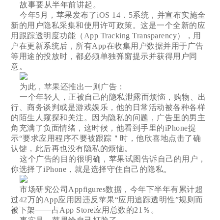
故事要从半年前讲起。
今年5月，苹果发布了iOS 14．5系统，并宣布实施全
新的用户隐私采集和使用许可政策。这是一个全新的应
用跟踪透明度功能（App Tracking Transparency），用
户在更新系统后，所有App在收集用户数据并用于广告
等用途的投放时，都必须单独弹窗提示并获得用户同
意。
为此，苹果还推出一则广告：
一个年轻人，正被自己的隐私泄露而烦恼，购物、出
行、商务谈判或是游戏娱乐，他的日常活动被各种各样
的陌生人窥探和关注。因为隐私的问题，广告里的男主
角充满了负面情绪，这时候，他看到手里的iPhone提
示“要求应用程序不要被跟踪＂时，他欣喜地点击了确
认键，此后再也没有隐私的烦恼。
这个广告的目的很明确，苹果试图告诉自己的用户，
你选择了iPhone，就是选择守住自己的隐私。
市场研究公司Appfigures数据，今年下半年有累计超
过42万的App应用因违反苹果“应用追踪透明性”规则而
被下架——占App Store应用总数的21％。