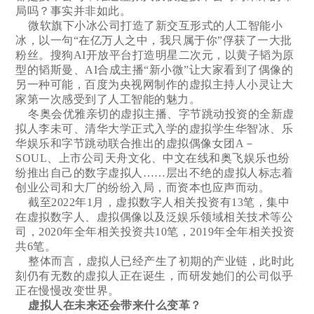
局吗？事实并非如此。
微软旗下小冰公司打造了新交互形式的人工智能小
冰，以一句“在亿万人之中，我只属于你”俘获了一大批
粉丝。搜狗AI开放平台打造明星二次元，以黄子韬为原
型的韬斯曼、AI合成主播“新小微”让大家看到了偶像的
另一种可能，百度为央视网制作的虚拟主持人小灵让大
家第一次感受到了人工智能的魅力。
冬奥会优雅亲切的虚拟主播、字节跳动投资的全新虚
拟人李未可、清华大学正式入学的虚拟学生华智冰、乐
华娱乐和字节跳动联合推出的虚拟偶像女团A－
SOUL、上市公司天舟文化、中文在线和奥飞娱乐也纷
纷推出自己的数字虚拟人……层出不绝的虚拟人标志着
创业公司和大厂的纷纷入局，而资本也应声而动。
截至2022年1月，虚拟数字人相关投资有13笔，集中
在虚拟数字人、虚拟偶像以及泛娱乐领域相关技术等公
司，2020年全年相关投资共10笔，2019年全年相关投资
共6笔。
整体而言，虚拟人已经产生了初期的产业链，此时此
刻仍有无数的虚拟人正在诞生，而研发她们的公司似乎
正在慢慢改变世界。
虚拟人在未来还会带来什么变革？