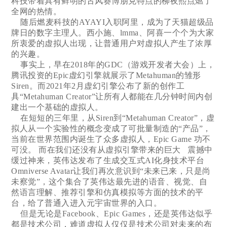
科技带着具有鲜明的古风赛博朋克特点的柳夜熙点燃了
全网的热情。
随后燃麦科技的AYAYI入职阿里，成为了天猫超级品
牌日的数字主理人。西小施、lmma、阿喜一个个为大家
所衷爱的虚拟人出现，让普通用户对虚拟人产生了浓厚
的兴趣。
事实上，早在2018年的GDC（游戏开发者大会）上，
腾讯投资的Epic虚幻引擎就展示了Metahuman的雏形
Siren。而2021年2月虚幻引擎公布了新的创作工
具“Metahuman Creator”让所有人都能在几分钟时间内创
建出一个基础的虚拟人。
在短短的三年里，从Siren到“Metahuman Creator”，虚
拟人从一个实验性的概念变成了可批量制造的“产品”，
当前在世界范围内诞生了众多虚拟人，Epic Game 功不
可没。 而在我们还没有从虚拟引擎带来的巨大 震撼中
缓过神来，英伟达发布了生成交互式AI化身技术平台
Omniverse Avatar让我们再次意识到“未来已来，只是尚
未察觉”，这个集合了英伟达最先进的语音、视觉、自
然语言理解、推荐引擎和仿真模拟等方面的技术的平
台，给了普通入进入元宇宙世界的入口。
但是无论是Facebook、Epic Games，还是英伟达似乎
都是技术公司，难道虚拟人仅仅是技术公司对未来的布