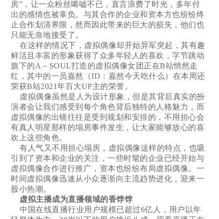
房”，让一众粉丝唏嘘不已，直言浪费了时光，多年付
出的感情也被辜负。与其合作的企业和资本方也纷纷终
止合作划清界限，然而因此带来的巨大的损失，他们也
只能无奈地接受了。
在这样的情况下，虚拟偶像却开始异军突起，其有趣
鲜活且丰富的形象获得了众多年轻人的喜欢，字节跳动
旗下的A－SOUL打造的虚拟偶像女团正在B站悄然走
红，其中的一员嘉然（ID：嘉然今天吃什么）在本周还
荣获B站2021年百大UP主的荣誉。
虚拟偶像虽然是人为设计形象，但是其背后真实的扮
演者会让我们感受到每个角色背后独特的人格魅力，而
虚拟偶像的出镜往往是受到规划和安排的，不用担心会
有真人明星那样的塌房事件发生，让大家能够放心的喜
欢上这些角色。
有人气又不用担心塌房，虚拟偶像这样的特点，也吸
引到了资本和企业的关注，一些时髦的企业已经开始与
虚拟偶像合作进行推广，资本也纷纷布局虚拟偶像。一
时间虚拟偶像迅速从小众逐渐向主流趋势进化，迎来一
股小热潮。
虚拟主播成为直播领域的香饽饽
中国在线直播行业用户规模已超过6亿人，用户以年