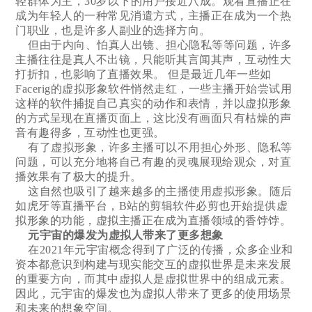
轻群体为主，30岁以下的用户接近八成。观看直播正在
成为年轻人的一种常见消遣方式，主播正在成为一个热
门职业，也是许多人副业的选择方向。
但由于内向、怕真人出镜、担心隐私等等问题，许多
主播往往是真人不出镜，只能听其言闻其声，互动性大
打折扣，也影响了直播效果。 但是最近几年一些如
Facerig的虚拟形象软件悄然走红，一些主播开始尝试用
这样的软件捕捉自己真实的动作和表情，并以虚拟形象
的方式呈现在直播页面上，这比没有画面只有枯燥的声
音有趣得多，互动性也更强。
有了虚拟形象，许多主播可以不用担心外形、隐私等
问题，可以充分地将自己有趣的灵魂展现给观众，对直
播效果有了极大的提升。
这自然也吸引了越来越多的主播使用虚拟形象。随后
如虎牙等直播平台，B站的剪辑软件必剪也开始提供虚
拟形象的功能，虚拟主播正在成为直播领域的香饽饽。
元宇宙的爆发为虚拟人带来了更多想象
在2021年元宇宙概念得到了广泛的传播，众多企业和
资本都意识到构建与现实能交互的虚拟世界是未来发展
的重要方向，而其中虚拟人是虚拟世界中的组成元素。
因此，元宇宙的爆发也为虚拟人带来了更多的使用场景
和未来的想象空间。