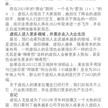
象。
而在2021年的“两会”期间，一个名为“爱加（i＋）”的
A．I．虚拟人出现在了大家面前，她担任了两会的虚拟
助手，能够与人们进行交互，解答关于两会的一些问
题，或许这类虚拟人将在2022年迎来进一步飞升，并在
之后成为网络服务新形态。
虚拟人进入更多领域，并逐步走入大众生活
最后，我们会看到虚拟人走进越来越多的领域，不管
是虚拟人直播、虚拟偶像、虚拟人服务，随着资本的加
速布局，一些虚拟人的呈现也会展现出不一样的活力，
尤其是像“柳夜熙”这样的虚拟人会被更多人熟知，甚至
也会诞生更多的“柳夜熙”。
如果说在2021江苏卫视跨年演唱会上，著名歌手周深
与已故巨星“邓丽君”同台合唱《小城故事》是在为2021
年画上句号，那么对于虚拟人来说则是打开了2022的开
端。
关于虚拟人的潘多拉魔盒已经打开，我们目前关不上
它，只会愈演愈烈，并走进我们更多的生产生活中。
后记
虚拟人无疑成为了2022年开年科技圈又一个火热的话
题，我们看到了越来越多公司开始加入或者步入虚拟人