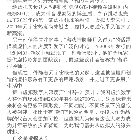
在新年第一天公开亮相湖南卫视的全新综艺。
继虚拟美妆达人“柳夜熙”凭借6条小视频在短时间内
涨粉800万，成为抖音现象级的博主后，字节跳动也完
成了2022年的第一笔虚拟领域的融资：虚拟人李未可，
2021年元宇宙热潮尚未褪去，虚拟人赛道似乎又迎来了
新高潮。
另一件值得关注的事，“游戏捏脸师月入过万”的话题
借着虚拟人的热度引发了广泛的讨论，在2009年发行的
《剑网3》游戏中就出现了一种新兴职业，他们为玩家
提供虚拟形象的面貌设计，而这些设计者被称为“游戏
捏脸师”。
但现在，伴随着元宇宙概念的兴起，这些被捏脸师创
造的虚拟形象有了更多的应用场景，并走进了更多用户
生活中。
据《虚拟数字人深度产业报告》预计，我国虚拟数字
人整体市场规模到2030年将达到2700亿元，这意味着未
来将会有更多不同形象、不同功能、不同场景下的虚拟
人被创建。相比于有“翻车”风险的明星，虚拟人作为品
牌的代言人会更加可控，但虚拟人为何有这么大魅力成
为开年最热的投资赛道，为此我们需要从虚拟人的源头
讲起。
什么是虚拟人？