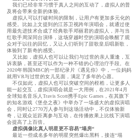
我们已经非常习惯于真人之间的互动了，虚拟人的普
及将会带来全新的体验。
虚拟人可以打破时间的限制，让用户有更加多元化的
感受。比如上文提到的江苏卫视跨年演唱会，就通过使
用最先进技术合成了经典歌手邓丽君的虚拟人，并与当
红歌手周深同台演绎，这场穿越时空的演唱会唤醒了观
众对于以往的回忆，又让人们听到了甜歌皇后唱新歌，
体验到了新奇的感受。
又比如，虚拟人也可以让我们与过世的亲人重逢，互
诉衷肠，甚至还可以作为一种不错的心理治疗手段。在
2020年韩国MBC的一部纪录片《遇见你》中，一位妈妈
就用VR与过世的女儿见面，满足了多年的心愿。
不仅如此，虚拟人也可以突破空间的桎梏，让更多人
能一起交互，虚拟演唱会就是一大用例，在2021年4月
全球知名音乐人Travis Scott携手Epic Games，在其旗下
的知名游戏《堡垒之夜》中举办了一场盛大的虚拟演唱
会，同时让2770万人参与到这场活动中，不仅体验新
奇，让观众近距离参与互动，在传播效果上比线下演唱
会提高了上百倍。
虚拟偶像比真人明星更不容易”塌房“
最近一些成名多年的明星突然爆出黑料，接连“塌