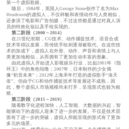
第一个虚拟歌姬。
随后，1984年，英国人George Stone创作了名为Max
Headroom的虚拟人，不仅样貌和表情动作与人类相似，
还参演了电影和广告拍摄，不过这些都是通过对真人演
员的特效化妆以及手绘实现的。
第二阶段（2000－2014）
在21世纪初期，CG技术、动作捕捉技术、语音合成
技术等得以发展，而传统手绘则逐渐被取代。在这些技
术的加成下，虚拟人在外形、动作、声音和表情上与人
类更加地相似，从而拥有了更加生动丰富的形象。
由此虚拟人开始进入影视娱乐行业，比如2001年《指
环王》中的角色咕噜；2007年，日本制作的少女偶
像“初音未来”；2012年上海禾年打造的虚拟歌手“洛天
依”。但由于CG和动作捕捉技术等发展还不成熟，因
此，整个虚拟人市场规模尚未打开，呈现形式也较为粗
糙。
第三阶段（2015－2019）
随着数字化进程加快，人工智能、大数据的兴起，智
能驱动下的虚拟人迎来了进一步的发展。不仅是技术层
面有了进一步的突破，虚拟人所能呈现的形式有了更加
多元的场景。