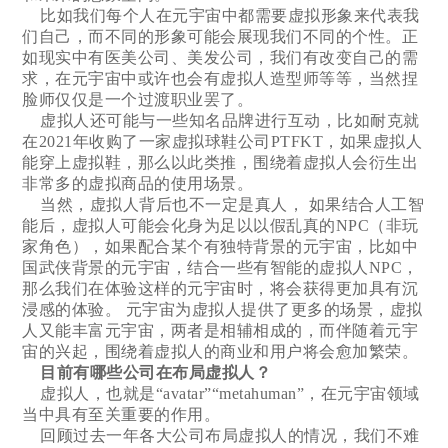
比如我们每个人在元宇宙中都需要虚拟形象来代表我
们自己，而不同的形象可能会展现我们不同的个性。正
如现实中有医美公司、美发公司，我们有改变自己的需
求，在元宇宙中或许也会有虚拟人造型师等等，当然捏
脸师仅仅是一个过渡职业罢了。
虚拟人还可能与一些知名品牌进行互动，比如耐克就
在2021年收购了一家虚拟球鞋公司PTFKT，如果虚拟人
能穿上虚拟鞋，那么以此类推，围绕着虚拟人会衍生出
非常多的虚拟商品的使用场景。
当然，虚拟人背后也不一定是真人， 如果结合人工智
能后，虚拟人可能会化身为足以以假乱真的NPC（非玩
家角色），如果配合某个有独特背景的元宇宙，比如中
国武侠背景的元宇宙，结合一些有智能的虚拟人NPC，
那么我们在体验这样的元宇宙时，将会获得更加具有沉
浸感的体验。 元宇宙为虚拟人提供了更多的场景，虚拟
人又能丰富元宇宙，两者是相辅相成的，而伴随着元宇
宙的兴起，围绕着虚拟人的商业和用户将会愈加繁荣。
目前有哪些公司在布局虚拟人？
虚拟人，也就是“avatar”“metahuman”，在元宇宙领域
当中具有至关重要的作用。
回顾过去一年各大公司布局虚拟人的情况，我们不难