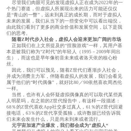
尽管我们肉眼可见的发现虚拟人正在成为2022年的一
个热门赛道，但虚拟人所展现出来的活力可能还仅仅
是“青山的一瞥”，远未到真正的成长期，而对于虚拟人
未来的发展，我们从当下的一些变化中可以看出端倪，
由此我们看到了更多的商业价值和发展空间，以下是我
们的思考。
随着Z时代步入社会，虚拟人会迎来更加广阔的市场
正如我们在上文所提及的“捏脸游戏”一样，其用户基
本是被我们称为“Z时代”的年轻人（1995－2009年间出
生），而这也是早年像初音未来或者洛天依的核心粉
丝。
因此，我们可以预见，随着Z世代们逐渐步入社会，
并成为消费主力军，伴随着虚拟人的发展，我们会看见
属于他们的“时代偶像”，就好比80／90依然喜欢周杰伦
一样。
当然，也许有人会怀疑虚拟偶像真的可以取代某些真
人明星吗，在之前的Z世代报告中，有这样一段描述：
68％的Z世代喜欢App社交多过真人，61％的Z世代回避
接电话，63％的Z世代享受孤独，或许数据已经告诉我
们未来会发生什么，只是尚未到来或者流行。
元宇宙加速产业爆发，我们都会成为”虚拟人“