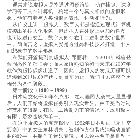
通常来说虚拟人是指通过图形渲染、动作捕捉、深度
学习等工具在计算机上构建一个与真人相似的虚拟形
象，他们有着与人类相似的表现、运动和行为。
从广义上讲，虚拟人、数字人都是指通过现代计算机
模拟出的拟人化形象。但虚拟人在外形上更加的逼真，
也可以进行交互，数字人则存在于二进制的数字世界
中。简而言之，虚拟人就是通过高科技技术打造一个人
们想象中的数字形象。
在我们开篇提到的虚拟人“邓丽君”，在2013年就曾登
台周杰伦的演唱会；而大家所熟知的初音未来在2007年
就作为虚拟偶像出道了。因此，虚拟人的发展历程可以
追溯到20世纪80年代，到目前为止，我们可以将整个历
程分为四个阶段。
第一阶段（1980－1999）
日本宅文化于80年代兴起，在动画同人杂志大量显现
后，人们开始将虚拟任务引入现实世界。由于受当时制
作技术的限制，在以手工绘制为主的情况下，应用极为
有限，形象也较为单一。
在这个虚拟人的萌芽阶段，1982年日本动画《超时空
要塞》中的女主角林明美，被制作方包装成演唱动画插
曲的歌手，并制作了音乐专辑，可以说林明美是世界上