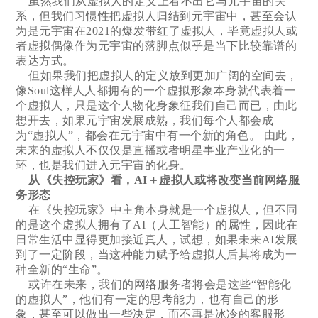
虽然我们从虚拟人的定义上看不出它与元宇宙的关
系，但我们习惯性把虚拟人归结到元宇宙中，甚至会认
为是元宇宙在2021的爆发带红了虚拟人，毕竟虚拟人或
者虚拟偶像作为元宇宙的落脚点似乎是当下比较靠谱的
表达方式。
但如果我们把虚拟人的定义放到更加广阔的空间去，
像Soul这样人人都拥有的一个虚拟形象本身就代表着一
个虚拟人，只是这个人物化身象征我们自己而已，由此
想开去，如果元宇宙发展成熟，我们每个人都会成
为“虚拟人”，都会在元宇宙中有一个新的角色。 由此，
未来的虚拟人不仅仅是直播或者明星事业产业化的一
环，也是我们进入元宇宙的化身。
从《失控玩家》看，AI＋虚拟人或将改变当前网络服
务形态
在《失控玩家》中主角本身就是一个虚拟人，但不同
的是这个虚拟人拥有了AI（人工智能）的属性，因此在
日常生活中显得更加接近真人，试想，如果未来AI发展
到了一定阶段，当这种能力赋予给虚拟人后其将成为一
种全新的“生命”。
或许在未来，我们的网络服务者将会是这些“智能化
的虚拟人”，他们有一定的思考能力，也有自己的形
象，甚至可以做出一些决定，而不再是冰冷的客服形