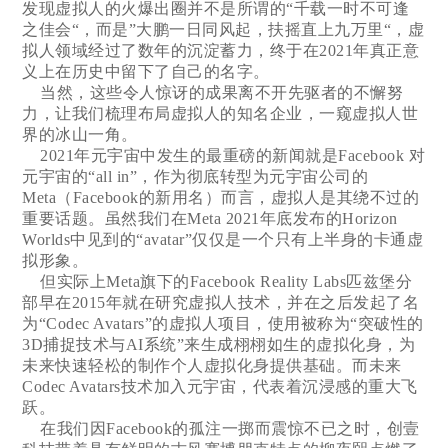
发现虚拟人的火爆出圈并不是所谓的“千载一时不可逢
之佳会“，而是”大鹏一日同风起，扶摇直上九万里“，虚
拟人领域经过了数年的沉淀蓄力，终于在2021年真正意
义上在历史中留下了自己的名字。
当然，这些令人惊讶的成果离不开先驱者的不懈努
力，让我们梳理布局虚拟人的知名企业，一窥虚拟人世
界的冰山一角。
2021年元宇宙中发生的最重磅的新闻就是Facebook 对
元宇宙的“all in”，作为彻底转型为元宇宙公司的
Meta（Facebook的新用名）而言，虚拟人是其绕不过的
重要话题。虽然我们在Meta 2021年底发布的Horizon
Worlds中见到的“avatar”仅仅是一个只有上半身的卡通虚
拟形象。
但实际上Meta旗下的Facebook Reality Labs匹兹堡分
部早在2015年就在研究虚拟人技术，并在之后发起了名
为“Codec Avatars”的虚拟人项目，使用被称为“突破性的
3D捕捉技术与AI系统”来生成栩栩如生的虚拟化身，为
未来快速轻松的制作个人虚拟化身提供基础。而未来
Codec Avatars技术加入元宇宙，代表着沉浸感的重大飞
跃。
在我们因Facebook的孤注一掷而震惊不已之时，创壹