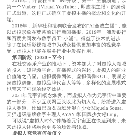
2016年，绊爱在YouTuBe开设了第一个主播频道，以
第一个Vtuber（Virtual YouTuber，即虚拟主播）的身份
正式出道。这也正式确立了虚拟主播的概念和文化的开
端。
2018年，新华社和搜狗联合发布的“AI合成主播”，能
以虚拟形象在荧幕前进行新闻播报。2019年，浦发银行
和百度共同发布数字员工“小浦”。得益于技术的进步，
除了在娱乐影视领域中为观众提供更加丰富的视觉享
受，虚拟人也能在服务行业中发挥作用。
第四阶段（2020－至今）
在社交娱乐产业的推动下，资本加大了对虚拟人领域
的投入，短视频平台、直播模式的兴起，虚拟人的商业
价值随之凸显。虚拟偶像团体、虚拟偶像KOL、明星分
身虚拟偶像、虚拟品牌代言人等等，多样化的发展模式
也带来了可观的经济效益。
2021年元宇宙概念爆发，而虚拟人作为元宇宙中重要
的一部分，不少互联网巨头以此为切入点，纷纷进入虚
拟人赛道。比如巴西＆西班牙混血少女Miquela Sousa、
天猫超级品牌数字主理人AYAYI和国风少女翎Ling。
可以说“虚拟人时代“伴随着元宇宙正在快速到来，未
来虚拟人还将融合更多的场景与领域。
虚拟人究竟有何价值？