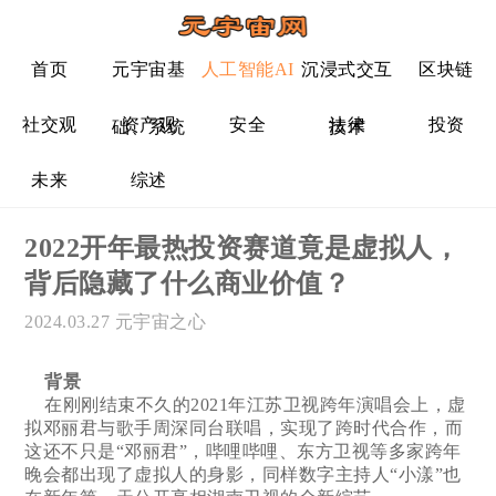
首页
元宇宙基
人工智能AI
沉浸式交互
区块链
社交观
资产观
安全
法律
投资
础、系统
技术
未来
综述
2022开年最热投资赛道竟是虚拟人，
背后隐藏了什么商业价值？
2024.03.27
元宇宙之心
背景
在刚刚结束不久的2021年江苏卫视跨年演唱会上，虚
拟邓丽君与歌手周深同台联唱，实现了跨时代合作，而
这还不只是“邓丽君”，哔哩哔哩、东方卫视等多家跨年
晚会都出现了虚拟人的身影，同样数字主持人“小漾”也