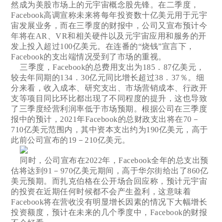
然成为美股市场上的元宇宙概念股先锋。在二季度，
Facebook高调宣称未来将每年投资数十亿美元用于元宇
宙发展业务，而在三季度的财报中，公司又宣布预计今
年将在AR、VR和相关硬件以及元宇宙应用和服务的开
发上投入超过100亿美元。在连番的“烧钱”宣言下，
Facebook的支出端情况受到了市场的重视。
三季度，Facebook的总费用支出为185．87亿美元，
较去年同期的134．30亿元同比增长超过38．37％。细
分来看，收入成本、研究支出、市场营销成本、行政开
支等项目同比环比都出现了不同程度的提升，这也导致
了三季度经营利润率低于市场预期。根据公司在三季度
报中的预计，2021年Facebook的总财政支出将在70－
710亿美元范围内，其中资本支出约为190亿美元，高于
此前公司宣布的19－210亿美元。
同时，公司宣布在2022年，Facebook全年的总支出预
估将达到91－970亿美元期间，高于华尔街给出了860亿
美元预期。而扎克伯格在公开场合回应称，预计元宇宙
的投资在近期任何时候都不会产生盈利，这意味着
Facebook将在营收没有明显增长因素的情况下大幅增长
投资额度，预计在未来的几个季度中，Facebook的财报