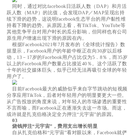
同时，通过对比facebook日活跃人数（DAP）和月活
跃人数（MAP）的比值，会发现DAP／MAP呈现出持
续下滑的趋势，这说明facebook生态平台的用户黏性维
持着下降的趋势。从原因上看，有TikTok、YouTube等
其他竞争平台对用户时长的瓜分影响，但同样也有公司
原生用户增速出现下滑的原因在内。
根据Facebook2021年7月发布的《全球统计报告》数
据显示，Facebook用户的年龄中枢正在向30岁以后移
动，13－17岁的Facebook用户占比仅为5．8％，而35岁
以上的Facebook用户数量占比接近40％。这个活跃了数
十年的社交媒体巨头，似乎已经无法再吸引全球的年轻
用户了。
目前Facebook最大的威胁似乎来自字节跳动的短视频
分享应用TikTok，后者对年轻用户的明显要更大一些。
从广告投放的角度来说，对年轻人的市场渗透的重要性
不言而喻，而Facebook正在逐渐失去这一市场。而这，
或许就是扎克伯格决定全力押注“元宇宙”的原因。
03
烧钱押注“元宇宙”，费用支出增长明显
自从扎克伯格和“元宇宙”看对眼以来，Facebook就俨