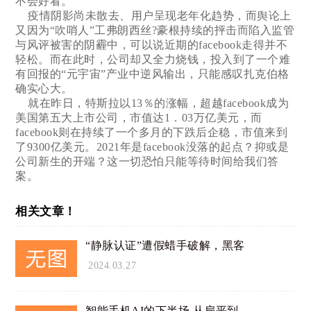
不会好看。
疫情阴影尚未散去、用户呈现老年化趋势，而舆论上
又因为“吹哨人”工弗朗西丝?豪根持续的抨击而陷入监管
与风评被害的阴霾中，可以说近期的facebook走得并不
轻松。而在此时，公司却又全力烧钱，投入到了一个难
有回报的“元宇宙”产业中逆风输出，只能感叹扎克伯格
确实心大。
就在昨日，特斯拉以13％的涨幅，超越facebook成为
美国第五大上市公司，市值达1．03万亿美元，而
facebook则在持续了一个多月的下跌后企稳，市值来到
了9300亿美元。2021年是facebook没落的起点？抑或是
公司新生的开端？这一切恐怕只能等待时间给我们答
案。
相关文章！
“静脉认证”遭假蜡手破解，黑客
2024.03.27
智能手机AI的下半场 从扁平到