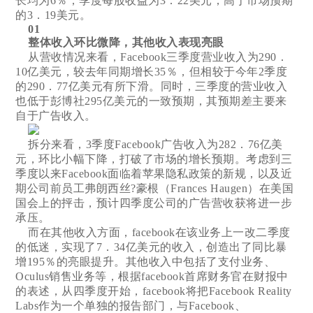
长均为6％；季度每股收益为3．22美元，高于市场预期
的3．19美元。
01
整体收入环比微降，其他收入表现亮眼
从营收情况来看，Facebook三季度营业收入为290．
10亿美元，较去年同期增长35％，但相较于今年2季度
的290．77亿美元有所下滑。同时，三季度的营业收入
也低于彭博社295亿美元的一致预期，其预期差主要来
自于广告收入。
拆分来看，3季度Facebook广告收入为282．76亿美
元，环比小幅下降，打破了市场的增长预期。考虑到三
季度以来Facebook面临着苹果隐私政策的新规，以及近
期公司前员工弗朗西丝?豪根（Frances Haugen）在美国
国会上的抨击，预计四季度公司的广告营收获将进一步
承压。
而在其他收入方面，facebook在该业务上一改二季度
的低迷，实现了7．34亿美元的收入，创造出了同比暴
增195％的亮眼提升。其他收入中包括了支付业务、
Oculus销售业务等，根据facebook首席财务官在财报中
的表述，从四季度开始，facebook将把Facebook Reality
Labs作为一个单独的报告部门，与Facebook、