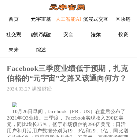
首页
元宇宙基
人工智能AI
沉浸式交互
区块链
社交观
资产观
安全
法律
投资
础、系统
技术
未来
综述
Facebook三季度业绩低于预期，扎克
伯格的“元宇宙”之路又该通向何方？
2024.03.27
满投财经
10月26日早间，facebook（FB．US）在盘后公布了
2021年Q3业绩。三季度， Facebook实现收入290亿美
元，同比增长35％，低于市场预估的296亿美元；日活
用户和月活用户数据分别为19．3亿和29．1亿，同比增