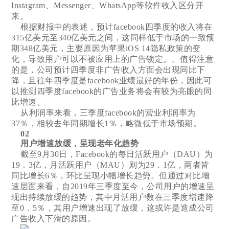
Instagram、Messenger、WhatsApp等软件收入区分开
来。
根据财报中的表述，预计facebook四季度的收入将在
315亿美元至340亿美元之间，这同样低于市场的一致预
期348亿美元，主要原因为苹果iOS 14隐私政策的变
化，导致用户可以不被应用上的广告锁定。。值得注意
的是，公司预计四季度非广告收入方面会出现同比下
降，且往年四季度是facebook业绩最好的年份，因此可
以推测四季度facebook的广告业务将会有较为亮眼的同
比增速。
从利润率来看，三季度facebook的营业利润率为
37％，相较去年同期增长1％，略微低于市场预期。
02
用户增速放缓，呈现老年化趋势
截至9月30日，Facebook的每日活跃用户（DAU）为
19．3亿，月活跃用户（MAU）则为29．1亿，两者皆
同比增长6％，环比呈现小幅增长趋势。但通过对比增
速层面来看，自2019年三季度至今，公司用户的增速呈
现出持续放缓的趋势，其中月活用户数在三季度增速降
至0．5％，其用户增速出现了放缓，这或许是造成公司
广告收入下滑的原因。