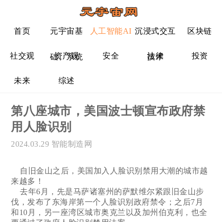
首页
元宇宙基
人工智能AI
沉浸式交互
区块链
社交观
资产观
安全
法律
投资
础、系统
技术
未来
综述
第八座城市，美国波士顿宣布政府禁
用人脸识别
2024.03.29
智能制造网
自旧金山之后，美国加入人脸识别禁用大潮的城市越
来越多！
去年6月，先是马萨诸塞州的萨默维尔紧跟旧金山步
伐，发布了东海岸第一个人脸识别政府禁令；之后7月
和10月，另一座湾区城市奥克兰以及加州伯克利，也全