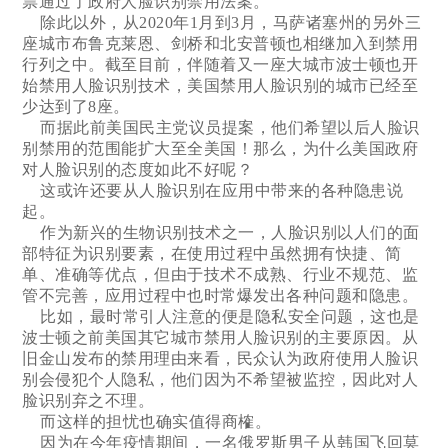
票通过了政府人脸识别禁用法案。
除此以外，从2020年1月到3月，马萨诸塞州的另外三
座城市布鲁克莱恩、剑桥和北安普顿也相继加入到禁用
行列之中。截至目前，伴随着又一座大城市波士顿也开
始禁用人脸识别技术，美国禁用人脸识别的城市已经至
少达到了8座。
而据此前美国民主党议员提案，他们希望以后人脸识
别禁用的范围能扩大至全美国！那么，为什么美国政府
对人脸识别的态度如此不好呢？
这或许还要从人脸识别在应用中带来的各种隐患说
起。
作为新兴的生物识别技术之一，人脸识别以人们的面
部特征为识别要素，在使用过程中虽然拥有快捷、简
单、准确等优点，但由于技术不成熟、行业不规范、监
管不完善，应用过程中也时常爆发出各种问题和隐患。
比如，最时常引人注意的便是隐私安全问题，这也是
波士顿之前美国其它城市禁用人脸识别的主要原因。从
旧金山发布的禁用理由来看，民众认为政府使用人脸识
别会侵犯个人隐私，他们因为不希望被监控，因此对人
脸识别弃之不理。
而这样的担忧也确实值得商榷。
因为在今年疫情期间，一名俄罗斯男子从韩国飞回莫