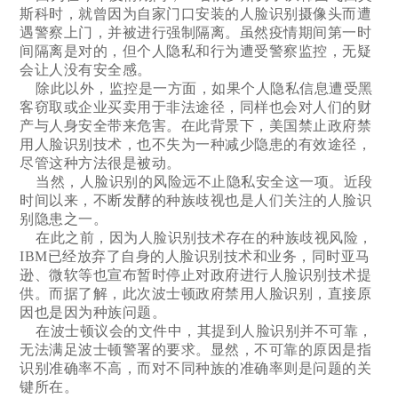
斯科时，就曾因为自家门口安装的人脸识别摄像头而遭
遇警察上门，并被进行强制隔离。虽然疫情期间第一时
间隔离是对的，但个人隐私和行为遭受警察监控，无疑
会让人没有安全感。
除此以外，监控是一方面，如果个人隐私信息遭受黑
客窃取或企业买卖用于非法途径，同样也会对人们的财
产与人身安全带来危害。在此背景下，美国禁止政府禁
用人脸识别技术，也不失为一种减少隐患的有效途径，
尽管这种方法很是被动。
当然，人脸识别的风险远不止隐私安全这一项。近段
时间以来，不断发酵的种族歧视也是人们关注的人脸识
别隐患之一。
在此之前，因为人脸识别技术存在的种族歧视风险，
IBM已经放弃了自身的人脸识别技术和业务，同时亚马
逊、微软等也宣布暂时停止对政府进行人脸识别技术提
供。而据了解，此次波士顿政府禁用人脸识别，直接原
因也是因为种族问题。
在波士顿议会的文件中，其提到人脸识别并不可靠，
无法满足波士顿警署的要求。显然，不可靠的原因是指
识别准确率不高，而对不同种族的准确率则是问题的关
键所在。