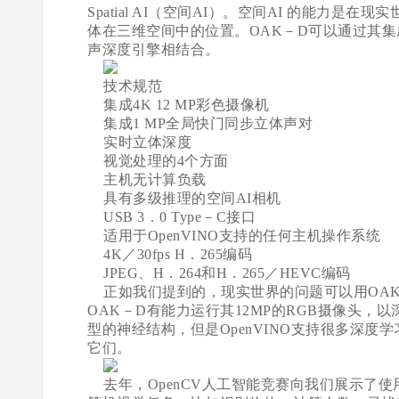
Spatial AI（空间AI）。空间AI 的能
体在三维空间中的位置。OAK－D可以通过其集成
声深度引擎相结合。
技术规范
集成4K 12 MP彩色摄像机
集成1 MP全局快门同步立体声对
实时立体深度
视觉处理的4个方面
主机无计算负载
具有多级推理的空间AI相机
USB 3．0 Type－C接口
适用于OpenVINO支持的任何主机操作系统
4K／30fps H．265编码
JPEG、H．264和H．265／HEVC编码
正如我们提到的，现实世界的问题可以用OAK
OAK－D有能力运行其12MP的RGB摄像头，
型的神经结构，但是OpenVINO支持很多深度
它们。
去年，OpenCV人工智能竞赛向我们展示了使