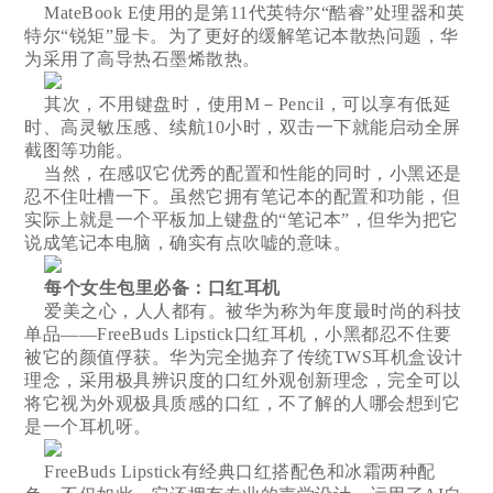
MateBook E使用的是第11代英特尔“酷睿”处理器和英
特尔“锐矩”显卡。为了更好的缓解笔记本散热问题，华
为采用了高导热石墨烯散热。
其次，不用键盘时，使用M－Pencil，可以享有低延
时、高灵敏压感、续航10小时，双击一下就能启动全屏
截图等功能。
当然，在感叹它优秀的配置和性能的同时，小黑还是
忍不住吐槽一下。虽然它拥有笔记本的配置和功能，但
实际上就是一个平板加上键盘的“笔记本”，但华为把它
说成笔记本电脑，确实有点吹嘘的意味。
每个女生包里必备：口红耳机
爱美之心，人人都有。被华为称为年度最时尚的科技
单品——FreeBuds Lipstick口红耳机，小黑都忍不住要
被它的颜值俘获。华为完全抛弃了传统TWS耳机盒设计
理念，采用极具辨识度的口红外观创新理念，完全可以
将它视为外观极具质感的口红，不了解的人哪会想到它
是一个耳机呀。
FreeBuds Lipstick有经典口红搭配色和冰霜两种配