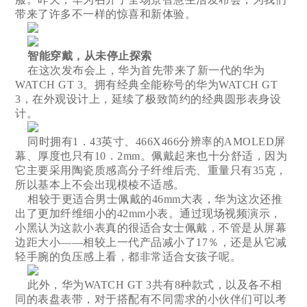
带来了许多不一样的惊喜和新体验。
智能穿戴，从未停止探索
在这次发布会上，华为首先带来了新一代的华为
WATCH GT 3。拥有经典全能称号的华为WATCH GT
3，在外观设计上，延续了极致简约的经典圆形表身设
计。
同时拥有1．43英寸、466X466分辨率的AMOLED屏
幕、厚度也只有10．2mm。佩戴起来也十分舒适，因为
它主要采用陶瓷质感高分子纤维后壳、重量只有35克，
所以基本上不会出现模棱不适感。
相较于更适合男士佩戴的46mm大表，华为这次还推
出了更加纤维细小的42mm小表。通过现场视频演示，
小黑认为这款小表真的很适合女士佩戴，不管是从屏幕
边距大小——相较上一代产品减小了17％，还是从它减
轻手腕的负压感上看，都非常适合女孩子呢。
此外，华为WATCH GT 3共有8种款式，以及各不相
同的表盘表带，对于搭配有不同需求的小伙伴们可以考