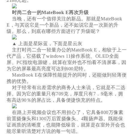
2188元起。
时尚二合一的MateBook E再次升级
当晚，还有一个值得关注的新品。那就是MateBook
E，与其说它是一个新品，还不如说它是一次新的升
级。那么，到底在哪些方面进行了升级呢？
▲ 上面是星际蓝，下面是星云灰
主打时尚二合一轻量办公的MateBook E，相较于上一
代产品，它搭载了windows 11操作系统、OLED全面
屏、PC指纹电源键，就算在室外也不怕看不清屏幕，因
为它的屏幕最高亮度可达到600尼特。
MateBook E在保障性能提升的同时，还能做到轻薄便
携的优势。
对于经常有出差需求的商务人士来说，它就是不二选
择。因为它的重量只有709克，厚度只有7．9毫米，拥
有高达90％的屏占比，具备便捷快充的特点。
在路上开视频会议也不用担心了，它具备800万像素
前置摄像头和1300万后置摄像头、4颗扬声器。既能保
证画质的清晰度，也能降低噪音，就算是在室外开会也
能尽量听清楚对方说的每一句话。