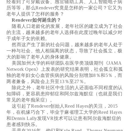
经看到了可穿戴设备、感官辅助工具、人工智能电子病
历等等，那么Rendever究竟是怎样的一家公司？它又为
老年人提供了怎样的服务？
Rendever如何诞生的？
随着人口老龄化的发展，老年社区的建立成为了社会
的主流，越来越多的老年人选择在此度过晚年以减少对
于成年子女的依赖。
然而这产生了新的社会问题，越来越多的老年人处于
一种与社会、他人相隔离的状态，导致了社会孤立，极
大的影响了老年人的身体健康。
美国加州大学的科研团队在医学类顶级期刊《JAMA
Network Open》上发表的研究结果表明，社会孤立和孤
独的老年妇女心血管疾病的风险分别增加8％和5％，而
两者兼备，风险会上升至13％至27％。
除此之外，老年社区中生活的人还面临不同程度的认
知障碍，更容易患抑郁症和阿尔兹海默症（也就是我们
常见的老年痴呆症）。
这引起了Rendever创始人Reed Hayes的关注，2015
年，在机缘巧合下，毕业于麻省理工大学的Reed Hayes
和Dennis Lally发现VR技术可以让患有阿尔兹海默症的
患者感到快乐。
于是在2016年，他们和Kyle Rand、Thomas Neumann