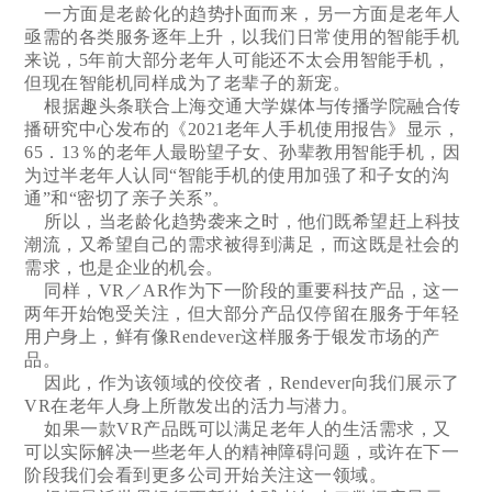
一方面是老龄化的趋势扑面而来，另一方面是老年人
亟需的各类服务逐年上升，以我们日常使用的智能手机
来说，5年前大部分老年人可能还不太会用智能手机，
但现在智能机同样成为了老辈子的新宠。
根据趣头条联合上海交通大学媒体与传播学院融合传
播研究中心发布的《2021老年人手机使用报告》显示，
65．13％的老年人最盼望子女、孙辈教用智能手机，因
为过半老年人认同“智能手机的使用加强了和子女的沟
通”和“密切了亲子关系”。
所以，当老龄化趋势袭来之时，他们既希望赶上科技
潮流，又希望自己的需求被得到满足，而这既是社会的
需求，也是企业的机会。
同样，VR／AR作为下一阶段的重要科技产品，这一
两年开始饱受关注，但大部分产品仅停留在服务于年轻
用户身上，鲜有像Rendever这样服务于银发市场的产
品。
因此，作为该领域的佼佼者，Rendever向我们展示了
VR在老年人身上所散发出的活力与潜力。
如果一款VR产品既可以满足老年人的生活需求，又
可以实际解决一些老年人的精神障碍问题，或许在下一
阶段我们会看到更多公司开始关注这一领域。