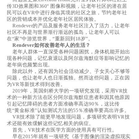
传3D效果图和360° 图像和视频，让老年社区的潜在居
民可以在VR中进行身临其境的社区之旅，节约老年社
区的营销成本并优化老年社区居民体验。
Rendever的产品及服务老年社区注入了活力，让老年
社区不再是与世界渐行渐远的孤岛，让老年人可以
在“家”中游览世界，“重新回到18岁”。
Rendever如何改善老年人的生活？
老年人群体一直深受各种问题困扰，身体机能开始出
现各种问题，记忆衰退以及阿尔兹海默症等影响记忆的
老年病也频繁出现。
除此以外，还有因为社会活动减少、子女关心不够等
问题，也让老年人也日渐孤独。然而这些问题，正在因
为VR等新技术得到改善。
2019年，英国剑桥大学的一项研究发现，采用VR技
术的一种新方法在区分阿尔兹海默症患者和因其他原因
引起记忆障碍的患者方面准确率高达90％，这比传
统“黄金标准”认知测试方法的55％准确率要高出许多。
VR技术除了能更早地发现问题，多项研究表明VR技
术还能有效缓解这些记忆相关的病症。
首先，VR技术在医学方面的使用具有可行性。
早在2015年就有一项研究《基于图像的渲染虚拟现实