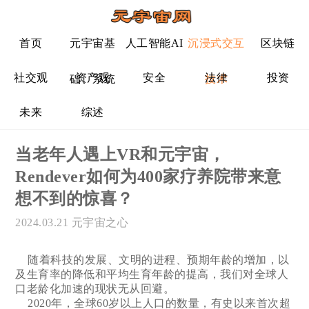
首页
元宇宙基
人工智能AI
沉浸式交互
区块链
社交观
资产观
安全
法律
投资
础、系统
技术
未来
综述
当老年人遇上VR和元宇宙，
Rendever如何为400家疗养院带来意
想不到的惊喜？
2024.03.21
元宇宙之心
随着科技的发展、文明的进程、预期年龄的增加，以
及生育率的降低和平均生育年龄的提高，我们对全球人
口老龄化加速的现状无从回避。
2020年，全球60岁以上人口的数量，有史以来首次超