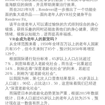
兹海默症的病情，并且帮助测量治疗效果。
而在2021年9月，Rendever进一步推出了一个功能全
面的集大成作品——面向老年人的VR社交健身平台
Rendever Fit。
该平台使老年人可以通过愉快的方式得到综合的身心
锻炼，获得乐趣的同时还能改善他们的身心健康、调控
情绪、锻炼认知能力，进而提高幸福感。
VR会成为老年人的新宠吗？
从全球范围来看，1950年全球百万以上的老年人国家
只有35个，但今天来到了85个，预计到2050年将增至
129个。
根据国际通行划分标准，65岁以上人口占比超过
7％，则意味着进入老龄化社会，而当这一比重超过
14％，则标志着“深度老龄化社会”的到来，若超过
20％，则称为“超老龄化社会”。
以我国为例，第七次人口普查结果显示，65岁及以上
人口超1．90亿，占比达13．50，这意味着我们已经进
入“深度老龄化社会”。
而隔壁日本的老龄化趋势更加严重，根据2015年数据
统计，日本人口超过65岁以上的老年人占比为25％，预
计现在这一数值有所上升。