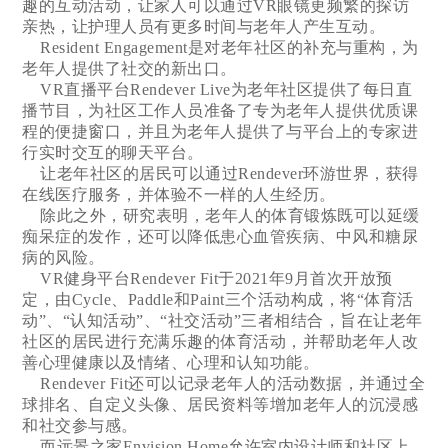
趣的互动活动，让家人可以通过VR眼镜更频繁的探访
亲热，让护理人员有更多时间与老年人产生互动。
Resident Engagement是对老年社区的补充与重构，为
老年人提供了社交的新出口。
VR直播平台Rendever Live为老年社区提供了每日直
播节目，为社区工作人员准备了专为老年人提供优质课
程的便捷窗口，并且为老年人提供了与平台上的专家进
行实时交互的聊天平台。
让老年社区的居民可以通过Rendever环游世界，获得
在线医疗服务，并体验不一样的人生经历。
除此之外，研究表明，老年人的体育锻炼既可以延缓
痴呆症的发作，还可以降低患心血管疾病、中风和糖尿
病的风险。
VR健身平台Rendever Fit于2021年9月首次开放预
定，由Cycle、Paddle和Paint三个活动构成，将“体育活
动”、“认知活动”、“社交活动”三者相结合，旨在让老年
社区的居民进行充满乐趣的体育活动，并帮助老年人改
善心理健康以及情绪、心理和认知功能。
Rendever Fit还可以记录老年人的活动数据，并通过全
球排名、自定义头像、居民资料等增加老年人的沉浸感
和社交参与感。
而远景之家Envision Home允许室内设计师和社区上