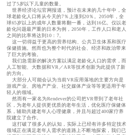
过了5岁以下儿童的数量。
世界经济论坛官网报道，预计在未来的几十年中，全
球老龄化人口将从今天的7％上涨到20％。2050年，全
球65岁以上的成年人数量将翻一番，达到16亿。仅以老
龄化问题最严重的日本为例，2050年，工作人口和老人
之间的比率将达到10：7。
这一切得益于更高的营养结构、公共卫生体系和医疗
保健措施。然而也为整个时代的社会、经济和政治带来
了巨大的考验。
我们急需新的解决方案以满足老龄化人口的需求，而
人工智能、大数据和VR／AR等技术创新为此提供了新
的方向。
大部分人可能会认为当前VR应用落地的主要方向是
游戏产业、房地产产业、社交媒体产业等等更适用于年
轻人的领域。
然而有一家名为Rendever的公司把VR带到了老年社
区，为老年人提供更优质的老年生活，优化医疗保健体
系，辅助共建老年人心理健康，并且与超过400家疗养
院建立了合作。
这打破了很多人的认知，实际上已经有许多特定技术
领域正在满足老年人需求的道路上不断地探索，我们已