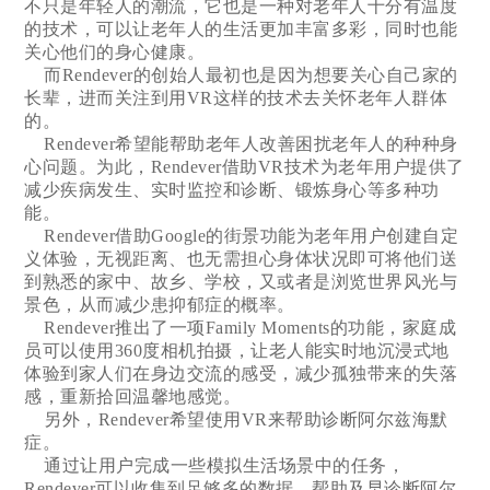
不只是年轻人的潮流，它也是一种对老年人十分有温度
的技术，可以让老年人的生活更加丰富多彩，同时也能
关心他们的身心健康。
而Rendever的创始人最初也是因为想要关心自己家的
长辈，进而关注到用VR这样的技术去关怀老年人群体
的。
Rendever希望能帮助老年人改善困扰老年人的种种身
心问题。为此，Rendever借助VR技术为老年用户提供了
减少疾病发生、实时监控和诊断、锻炼身心等多种功
能。
Rendever借助Google的街景功能为老年用户创建自定
义体验，无视距离、也无需担心身体状况即可将他们送
到熟悉的家中、故乡、学校，又或者是浏览世界风光与
景色，从而减少患抑郁症的概率。
Rendever推出了一项Family Moments的功能，家庭成
员可以使用360度相机拍摄，让老人能实时地沉浸式地
体验到家人们在身边交流的感受，减少孤独带来的失落
感，重新拾回温馨地感觉。
另外，Rendever希望使用VR来帮助诊断阿尔兹海默
症。
通过让用户完成一些模拟生活场景中的任务，
Rendever可以收集到足够多的数据，帮助及早诊断阿尔