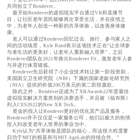
共同创立了Rendever。
最开始Rendever的虚拟现实平台通过VR和直播节
目，让社区老年居民能够再次享受生活，并在疫情之
中，为老年人创造一种新的共享体验，以改善身体健
康。
老人可以通过Rendever回忆过去、旅行、参与家人之
间的活动场景，Kyle Rand表示这项技术正在“让全球参
与者生活的更美好，让老年人重新融入世界”，之后
Rendever团队在2021年推出Rendever Fit，激发老年人参
与并进行体育锻炼。
Rendever先后获得了小企业技术转让第一阶段资助，
美国国立卫生研究院（NIH）下属的国家老龄化研究所
（NIA）提供的价值200万美元的第二阶段拨款。
除此之外，Rendever还成为了XRAwards22年度最佳
虚拟现实解决方案类别的决赛选手，并且被《福布斯》
列入CES2022的New XR Tech。
资金的投入让Rendever更好的优化其产品及服务，
Rendever并不仅仅是一家服务公司，他们以极大的热情
投入到改变老年人世界的事业当中。
Kyle认为“共享体验是团队的核心，而这很大程度要
归功于MIT的根基和与MIT AgeLab的持续合作。”