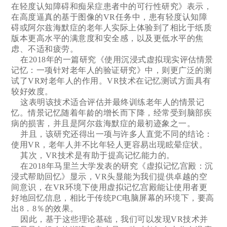
在轻度认知障碍和痴呆症患者中的可行性研究》表示，
在高度逼真的基于图像的VR任务中，患有轻度认知障
碍或阿尔兹海默症的老年人实际上体验到了相比于纸质
版本更高水平的满意度和安全感，以及更低水平的焦
虑、不适和疲劳。
在2018年的一篇研究《使用沉浸式虚拟现实评估情景
记忆：一项针对老年人的验证研究》中，则更广泛的测
试了VR对老年人的作用。VR技术在记忆测试方面具有
较好效度。
这表明该技术适合评估并最终训练老年人的情景记
忆。情景记忆随着年龄的增长而下降，经常受到脑部疾
病的损害，并且是阿尔兹海默症的最初迹象之一。
并且，该研究还得出一项与许多人直觉不同的结论：
使用VR，老年人并不比年轻人更容易出现眩晕症状。
其次，VR技术是有助于提高记忆能力的。
在2018年马里兰大学发表的研究《虚拟记忆宫殿：沉
浸式帮助回忆》显示，VR头显能为我们提供卓越的空
间意识，在VR环境下使用虚拟记忆宫殿能让使用者更
好地回忆信息，相比于传统PC电脑屏幕的环境下，要高
出8．8％的效果。
因此，基于这些理论基础，我们可以发现VR技术并