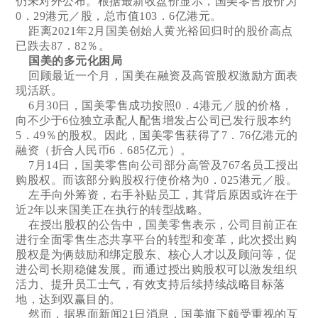
仍未对外公布。根据最新收盘价显示，国美零售股价为
0．29港元／股，总市值103．6亿港元。
距离2021年2月国美创始人黄光裕回归时的股价高点
已跌去87．82％。
国美的多元化困局
回顾最近一个月，国美在融资及高管股权激励方面表
现活跃。
6月30日，国美零售成功按照0．4港元／股的价格，
向不少于6位独立承配人配售增发占公司已发行股本约
5．49％的股权。因此，国美零售获得了7．76亿港元的
融资（折合人民币6．685亿元）。
7月14日，国美零售向公司部分高管及767名员工授出
购股权。而该部分购股权行使价格为0．025港元／股。
左手向外筹资，右手补贴员工，其背后原因或许在于
近2年以来国美正在执行的转型战略。
在授出股权的公告中，国美零售表示，公司目前正在
进行全面零售生态共享平台的转型和变革，此次授出购
股权是为俩鼓励和绑定股东、核心人才以及顾问等，促
进公司长期稳健发展。而通过授出购股权可以激发组织
活力、提升员工士气，有效支持后续持续战略目标落
地，达到双赢目的。
然而，据界面新闻21日消息，国美旗下颇受重视的互