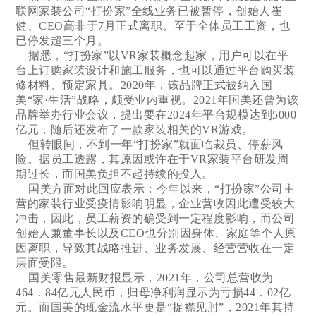
联网家装公司“打扮家”全线业务已被暂停，创始人崔
健、CEO高非于7月正式离职。至于全体员工工资，也
已停发超三个月。
据悉，“打扮家”以VR家装概念起家，用户可以在平
台上订购家装设计和施工服务，也可以通过平台购买装
修材料、预定家具。2020年，该品牌正式被纳入国
美“家·生活”战略，颇受业内重视。2021年国美还曾为该
品牌举办行业会议，提出要在2024年平台规模达到5000
亿元，随后还发布了一款家装相关的VR游戏。
但转眼间，不到一年“打扮家”就面临裁员、停薪风
险。据员工透露，其原因或许在于VR家装平台研发周
期过长，而国美负担不起持续的投入。
国美方面对此回应表示：今年以来，“打扮家”公司主
营的家装行业受疫情影响明显，企业营收因此遭受较大
冲击，因此，员工薪资的确受到一定程度影响，而公司
创始人兼董事长以及CEO也分别因身体、家庭等个人原
因离职，导致其战略推进、业务发展、经营营收在一定
层面受限。
国美零售最新财报显示，2021年，公司总营收为
464．84亿元人民币，归母净利润显示为亏损44．02亿
元。而国美的现金流水平更是“捉襟见肘”，2021年其持