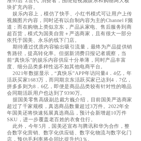
准95后“Z世代”消费者，围绕短视频娱乐和购物两大板
块扩充内容。
娱乐内容上，模仿了快手、小红书模式可让用户上传
视频图片内容，同时还有以自制内容为主的Channel F频
道；而在购物上类似京东，产品从家电、售后服务到商
超百货，模式为国美自营＋严选商家，且有很大一部分
依托于国美、永乐的线下门店。
期待通过优质内容输出吸引流量，最终为产品提供销
售路径，提高转化率。但据新消费日报记者观察，当
前“真快乐”的娱乐内容供应十分单薄，同时产品丰富
度、细分品类多样性远不如其他电商平台。
2021年数据显示，“真快乐”APP年访问量4．4亿，年
活跃买家1683万，而同期京东活跃买家已达到4．7亿，
拼多多则为8．6亿，即便是商品品类较有针对性的唯品
会同期活跃用户也达到了9390万。
据国美零售高级副总裁方巍介绍，目前国美严选商家
超过了千家规模，真选商品数量超过3万件。2022年全
年国美还将快速拓展真选商品，预计会新增超10万件
SKU，进一步覆盖老百姓的衣食住行。
此外，今年5月，国美还宣布与腾讯和华为合作，整
合数字化营销、数字化供应链、数字化物流与数字化门
店，预估毛利率将会同比提升约3％。