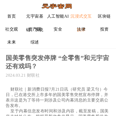
首页
元宇宙基
人工智能AI
沉浸式交互
区块链
社交观
资产观
安全
法律
投资
础、系统
技术
未来
综述
国美零售突发停牌 “全零售”和元宇宙
还有戏吗？
2024.03.21
财联社
财联社｜新消费日报7月21日讯（研究员 梁又匀）今
日，已在港交所上市多年的国美零售突然宣布停牌，并
表示这是为了等待一则涉及公司内幕消息的主要交易公
告发布。
至于内幕信息发布时间和涉及内容，截至发稿，国美