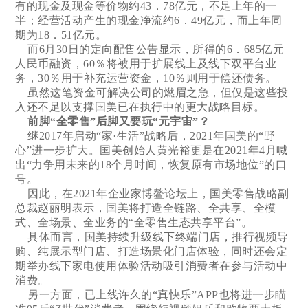
有的现金及现金等价物约43．78亿元，不足上年的一
半；经营活动产生的现金净流约6．49亿元，而上年同
期为18．51亿元。
而6月30日的定向配售公告显示，所得的6．685亿元
人民币融资，60％将被用于扩展线上及线下双平台业
务，30％用于补充运营资金，10％则用于偿还债务。
虽然这笔资金可解决公司的燃眉之急，但仅是这些投
入还不足以支撑国美已在执行中的更大战略目标。
前脚“全零售”后脚又要玩“元宇宙”？
继2017年启动“家·生活”战略后，2021年国美的“野
心”进一步扩大。国美创始人黄光裕更是在2021年4月喊
出“力争用未来的18个月时间，恢复原有市场地位”的口
号。
因此，在2021年企业家博鳌论坛上，国美零售战略副
总裁赵丽明表示，国美将打造全链路、全共享、全模
式、全场景、全业务的“全零售生态共享平台”。
具体而言，国美持续升级线下终端门店，推行视频导
购、纯展示型门店、打造场景化门店体验，同时还会定
期举办线下家电使用体验活动吸引消费者在参与活动中
消费。
另一方面，已上线许久的“真快乐”APP也将进一步瞄