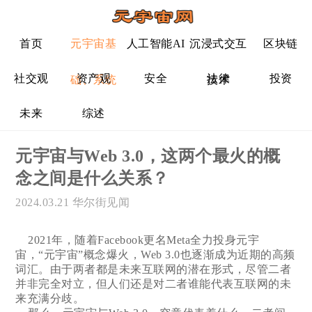
首页
元宇宙基
人工智能AI
沉浸式交互
区块链
社交观
资产观
安全
法律
投资
础、系统
技术
未来
综述
元宇宙与Web 3.0，这两个最火的概
念之间是什么关系？
2024.03.21
华尔街见闻
2021年，随着Facebook更名Meta全力投身元宇
宙，“元宇宙”概念爆火，Web 3.0也逐渐成为近期的高频
词汇。由于两者都是未来互联网的潜在形式，尽管二者
并非完全对立，但人们还是对二者谁能代表互联网的未
来充满分歧。