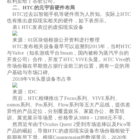
权利卖给了谷歌公司。
二、HTC的元宇宙硬件布局
HTC过去以智能手机等硬件而为人所知。实际上HTC
也有推出虚拟现实相关的硬件，如下表所示。
表1 HTC发表过的虚拟现实设备
来源：01区块链根据公开资料进行整理
HTC发布相关设备最早可以追溯到2015年，当时HTC
与Valve（知名游戏平台Steam，国内被称为蒸汽平台的
开发公司）合作，开发了HTC VIVE头显。HTC Vive的
市场份额在早期曾占据行业前三的位置，拥有一定的用
户基础与市场口碑。
2018年VR头显设备市占率
来源：IDC
而后，HTC相继推出了Focus系列、VIVE系列、
osmos系列、Pro系列、Flow系列等五大产品线，提供差
异性的产品定位，分别覆盖娱乐、家庭办公、教育培
训、展览展示等场景，价格带从3888－12888元不等。
然而近年由于Oculus Quest 2受到市场追捧以及Pico等
产品的崛起，导致HTC的虚拟现实设备市场份额相较于
前期有所下滑。根据Counterpoint的数据显示，2020年