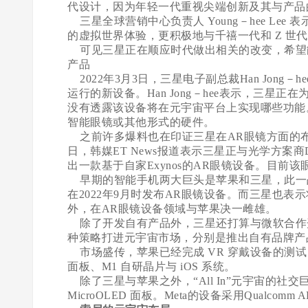
代设计，因为年轻一代重视尖端创新及其与产品
三星全球营销中心负责人 Young－hee Lee 
的虚拟世界体验，更积极地与千禧一代和 Z 世
可见三星正在顺应时代做出相关的改变，希望能
产品
2022年3月3日，三星电子副总裁Han Jong－
运行的新设备。Han Jong－hee表示，三
没有透露该设备将在元宇宙平台上实现哪些功能
智能眼镜或其他形式的硬件。
之前许多爆料也在印证三星在AR眼镜方面的布局
日，韩媒ET News报道表示三星正与光学方案商Di
出一款基于自家Exynos的AR眼镜设备。目前
早期的智能手机两大巨头是苹果和三星，此一
在2022年9月时发布AR眼镜设备。而三星也
外，在AR眼镜设备领域与苹果决一雌雄。
除了开发自有产品外，三星还打算与微软合作开
种策略打进元宇宙市场，分别是推出自有品牌产
市场盛传，苹果已经完成 VR 穿戴设备的测试，预定
面板、M1 自研晶片与 iOS 系统。
除了三星与苹果之外，“All In”元宇宙的社
MicroOLED 面板。Meta的设备采用Qualcomm A