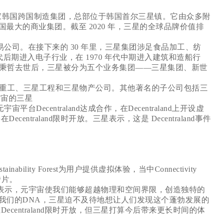
一家韩国跨国制造集团，总部位于韩国首尔三星镇。它由众多附
最大的商业集团。截至 2020 年，三星的全球品牌价值排
易公司。在接下来的 30 年里，三星集团涉足食品加工、纺
代后期进入电子行业，在 1970 年代中期进入建筑和造船行
李秉哲去世后，三星被分为五个业务集团——三星集团、新世
重工、三星工程和三星物产公司。其他著名的子公司包括三
宇宙的三星
Decentraland达成合作，在Decentraland上开设虚
ntraland限时开放。三星表示，这是 Decentraland事件
tainability Forest为用户提供虚拟体验，当中Connectivity
传片。
－Matos表示，元宇宙使我们能够超越物理和空间界限，创造独特的
我们的DNA，三星迫不及待地想让人们发现这个蓬勃发展的
ecentraland限时开放，但三星打算今后带来更长时间的体