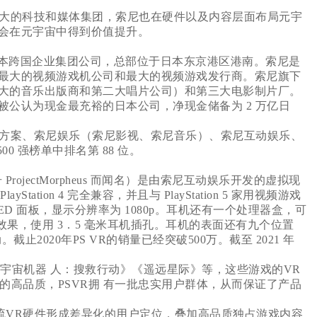
大的科技和媒体集团，索尼也在硬件以及内容层面布局元宇
会在元宇宙中得到价值提升。
本跨国企业集团公司，总部位于日本东京港区港南。索尼是
最大的视频游戏机公司和最大的视频游戏发行商。索尼旗下
大的音乐出版商和第二大唱片公司）和第三大电影制片厂。
公认为现金最充裕的日本公司，净现金储备为 2 万亿日
方案、索尼娱乐（索尼影视、索尼音乐）、索尼互动娱乐、
00 强榜单中排名第 88 位。
号 ProjectMorpheus 而闻名）是由索尼互动娱乐开发的虚拟现
layStation 4 完全兼容，并且与 PlayStation 5 家用视频游戏
英寸 OLED 面板，显示分辨率为 1080p。耳机还有一个处理器盒，可
效果，使用 3．5 毫米耳机插孔。耳机的表面还有九个位置
部运动。截止2020年PS VR的销量已经突破500万。截至 2021 年
戏，如《宇宙机器 人：搜救行动》《遥远星际》等，这些游戏的VR
戏的高品质，PSVR拥 有一批忠实用户群体，从而保证了产品
流VR硬件形成差异化的用户定位，叠加高品质独占游戏内容