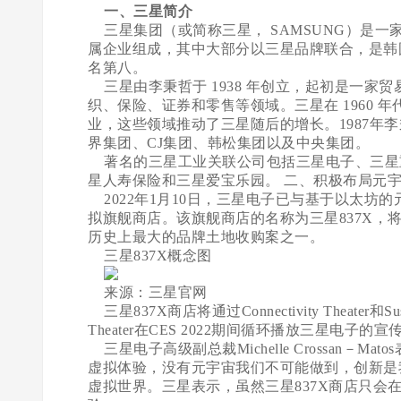
一、三星简介
三星集团（或简称三星， SAMSUNG）是
属企业组成，其中大部分以三星品牌联合，是韩国
名第八。
三星由李秉哲于 1938 年创立，起初是一家贸
织、保险、证券和零售等领域。三星在 1960 年
业，这些领域推动了三星随后的增长。1987年
界集团、CJ集团、韩松集团以及中央集团。
著名的三星工业关联公司包括三星电子、三星
星人寿保险和三星爱宝乐园。 二、积极布局元
2022年1月10日，三星电子已与基于以太坊的元宇宙平台
拟旗舰商店。该旗舰商店的名称为三星837X，将在Dece
历史上最大的品牌土地收购案之一。
三星837X概念图
来源：三星官网
三星837X商店将通过Connectivity Theater和Sus
Theater在CES 2022期间循环播放三星电子的宣
三星电子高级副总裁Michelle Crossan
虚拟体验，没有元宇宙我们不可能做到，创新是
虚拟世界。三星表示，虽然三星837X商店只会在D