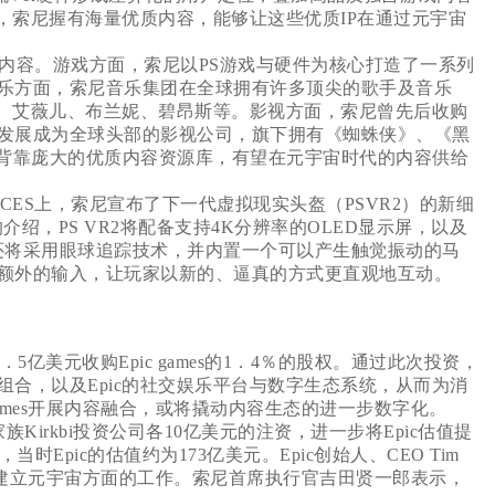
外，索尼握有海量优质内容，能够让这些优质IP在通过元宇宙
容。游戏方面，索尼以PS游戏与硬件为核心打造了一系列
乐方面，索尼音乐集团在全球拥有许多顶尖的歌手及音乐
·赛勒斯、艾薇儿、布兰妮、碧昂斯等。影视方面，索尼曾先后收购
发展成为全球头部的影视公司，旗下拥有《蜘蛛侠》、《黑
尼背靠庞大的优质内容资源库，有望在元宇宙时代的内容供给
CES上，索尼宣布了下一代虚拟现实头盔（PSVR2）的新细
介绍，PS VR2将配备支持4K分辨率的OLED显示屏，以及
 VR2还将采用眼球追踪技术，并内置一个可以产生触觉振动的马
额外的输入，让玩家以新的、逼真的方式更直观地互动。
亿美元收购Epic games的1．4％的股权。通过此次投资，
合，以及Epic的社交娱乐平台与数字生态系统，从而为消
games开展内容融合，或将撬动内容生态的进一步数字化。
族Kirkbi投资公司各10亿美元的注资，进一步将Epic估值提
当时Epic的估值约为173亿美元。Epic创始人、CEO Tim
开展建立元宇宙方面的工作。索尼首席执行官吉田贤一郎表示，