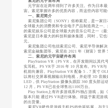
索尼的元宇宙布局
元宇宙在近两年得到了许多关注。作为日本最
宙。索尼掌握许多的优质内容，而这些内容可能
一、索尼简介
索尼集团公司（SONY）俗称索尼，是一家日
全球最大的消费类和专业电子产品制造商之一、
的索尼娱乐公司是全球最大的音乐公司之一（最
索尼是日本最大的科技和媒体集团，同时，它也被
元。
索尼集团公司包括索尼公司、索尼半导体解决
索尼金融集团等。索尼在 2021 年《财富》世界 5
二、索尼的元宇宙硬件布局
PlayStation VR（PS VR，在开发期间以其代
实耳机。PS VR于 2016 年 10 月发布。PS VR与 P
机前向兼容。PlayStation VR 配备 5．7 
以将社交屏幕视频输出到电视，并处理 3D 音频
LED，供 PlayStation 摄像头跟踪 360 度头
12 月，PS VR已在全球售出1100万台。
Play Station上有许多游戏系PS独占游
版本只能 通过PS VR进行体验。得益于索尼游
的出货量。
索尼VR硬件是游戏主机PS的外延拓展，与主