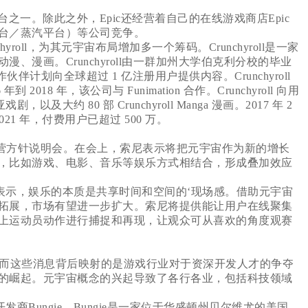
之一。除此之外，Epic还经营着自己的在线游戏商店Epic
team平台／蒸汽平台）等公司竞争。
roll，为其元宇宙布局增加多一个筹码。Crunchyroll是一家
、漫画。Crunchyroll由一群加州大学伯克利分校的毕业
和合作伙伴计划向全球超过 1 亿注册用户提供内容。Crunchyroll
 年到 2018 年，该公司与 Funimation 合作。Crunchyroll 向用
以及大约 80 部 Crunchyroll Manga 漫画。2017 年 2
 2021 年，付费用户已超过 500 万。
度经营方针说明会。在会上，索尼表示将把元宇宙作为新的增长
，比如游戏、电影、音乐等娱乐方式相结合，形成叠加效应
ida）表示，娱乐的本质是共享时间和空间的‘现场感。借助元宇宙
拓展，市场有望进一步扩大。索尼将提供能让用户在线聚集
上运动员动作进行捕捉和再现，让观众可从喜欢的角度观赛
而这些消息背后映射的是游戏行业对于资深开发人才的争夺
的崛起。元宇宙概念的兴起导致了各行各业，包括科技领域
商Bungie。Bungie是一家位于华盛顿州贝尔维尤的美国