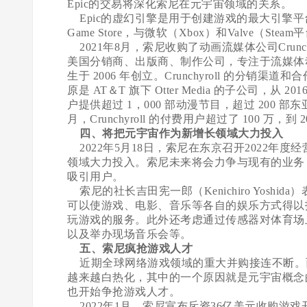
Epic的交易将深化索尼在元宇宙领域的关系。
Epic的虚幻引擎是用于创建游戏的最大引擎平台
Game Store，与微软（Xbox）和Valve（S
2021年8月，索尼收购了动画流媒体公司Crunchy
美国分销商、出版商、制作公司，专注于流媒体动漫
生于 2006 年创立。Crunchyroll 的分销渠道
原是 AT＆T 旗下 Otter Media 的子公司，从 2016
户提供超过 1，000 部动漫节目，超过 200 部东亚戏剧，
月，Crunchyroll 的付费用户超过了 100 万，到
四、将把元宇宙作为新增长领域大力投入
2022年5月18日，索尼在东京召开2022年
领域大力投入。索尼未来将会力争与现有的业务
吸引用户。
索尼的社长吉田宪一郎（Kenichiro Yosh
可以使游戏、电影、音乐等各自的娱乐方式得以
玩游戏的服务。此外还考虑通过传感器对体育场
以及举办现场音乐会等。
五、索尼疯抢游戏人才
近期全球网络游戏领域的重大并购接连不断。
越来越白热化，其中的一个原因就是元宇宙概念
也开始争抢游戏人才。
2022年1月，索尼宣布斥资36亿美元收购游戏开发