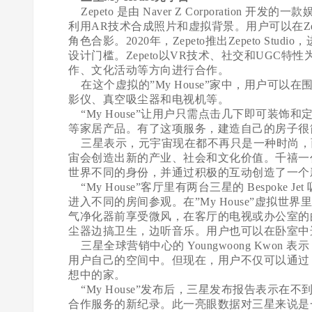
Zepeto 是由 Naver Z Corporation
利用AR技术合成照片和虚拟背景。用户可以在Zepeto
角色合影。2020年，Zepeto推出Zepeto S
设计门槛。Zepeto以VR技术、社交和UGC
作、文化活动等方向进行合作。
在这个虚拟的”My House”家中，用户可
影仪、真空吸尘器和电视机等。
“My House”让用户只需点击几下即可装
等家居产品。有了这项服务，建造自己的房子很
三星表示，元宇宙现在都不再只是一种时尚，
宙会创造出新的产业、社会和文化价值。千禧一
世界不同的身份，并通过积极的互动创造了一个
“My House”客厅里有两台三星的 Bespok
进入不同的房间参观。在”My House”虚拟世界里
气净化器前享受微风，在客厅的电视或办公室的
尘器边搞卫生，边听音乐。用户也可以在卧室中选择三星的
三星全球营销中心的 Youngwoong Kwo
用户自己的空间中。但现在，用户不仅可以通过 M
想中的家。
“My House”发布后，三星发布报告表示在不到
合作服务的新纪录。此一亮眼数据对三星来说是