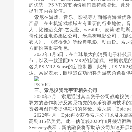
的优势，PS VR的市场份额销量持续增长。此
提升其内在价值。
索尼在游戏、音乐、影视等方面都有海量优质内
产品，在主机游戏领域占有重要的行业地位。音
人，比如迈克尔·杰克逊、westlife、麦莉
哥伦比亚电影集团公司、米高梅电影公司，由此
衣人》、《彼得兔》等经典电影、动画IP。索
方面扮演重要角色。
2022年1月6日，在全球最大的消费电子科技展
节，以及一款适配PS VR2的新游戏。根据索尼的
名为PS VR2 Sense的新控制器。此外，PS
达。索尼表示，眼球追踪功能将为游戏角色提供
PS VR2
三、索尼投资元宇宙相关公司
2020年7月，索尼通过其全资子公司战略投资2．5
双方的合作将涉及索尼领先的娱乐资源与技术的组
费者与创作者提供独特的体验。索尼携手Epic 
2022年4月，Epic再次获得索尼公司以及乐高家
高到315亿美元。此一估值较2020年8月接近翻番，
Sweeney表示，新的融资将帮助该公司加速