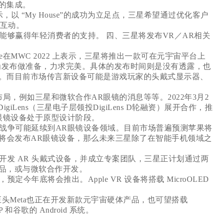
的集成。
表示，以 “My House”的成功为立足点，三星希望通过优化客户
代互动。
够赢得年轻消费者的支持。 四、三星将发布VR／AR相关
hee在MWC 2022 上表示，三星将推出一款可在元宇宙平台上
星正在为发布做准备，力求完美。具体的发布时间则是没有透露，也
。而目前市场传言新设备可能是游戏玩家的头戴式显示器、
，例如三星和微软合作AR眼镜的消息等等。2022年3月2
giLens（三星电子层领投DigiLens D轮融资）展开合作，推
该眼镜设备处于原型设计阶段。
战争可能延续到AR眼镜设备领域。目前市场普遍预测苹果将
表示将会发布AR眼镜设备，那么未来三星除了在智能手机领域之
发 AR 头戴式设备，并成立专案团队，三星正计划通过两
品，或与微软合作开发。
今年底将会推出。Apple VR 设备将搭载 MicroOLED
交巨头Meta也正在开发新款元宇宙硬体产品，也可望搭载
P 和谷歌的 Android 系统。