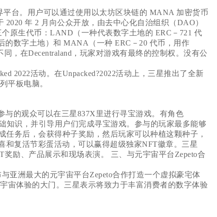
虚拟世界平台。用户可以通过使用以太坊区块链的 MANA 加密货币
nd于 2020 年 2 月向公众开放，由去中心化自治组织（DAO）
有三个原生代币：LAND（一种代表数字土地的 ERC－721 代
合并后的数字土地）和 MANA（一种 ERC－20 代币，用作
界不同，在Decentraland，玩家对游戏有最终的控制权。没有公
ed 2022活动。在Unpacked?2022活动上，三星推出了全新
S7系列平板电脑。
活动。参与的观众可以在三星837X里进行寻宝游戏。有角色
基础知识，并引导用户们完成寻宝游戏。参与的玩家最多能够
成任务后，会获得种子奖励，然后玩家可以种植这颗种子，
喜和复活节彩蛋活动，可以赢得超级独家NFT徽章。三星
、NFT奖励、产品展示和现场表演。 三、与元宇宙平台Zepeto合
宣布与亚洲最大的元宇宙平台Zepeto合作打造一个虚拟豪宅体
打开元宇宙体验的大门。三星表示将致力于丰富消费者的数字体验