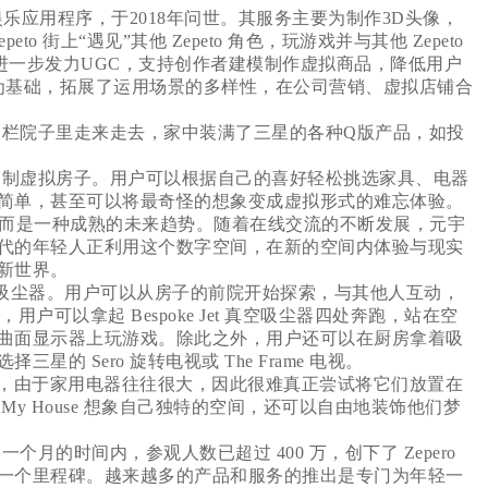
 开发的一款娱乐应用程序，于2018年问世。其服务主要为制作3D头像，
 街上“遇见”其他 Zepeto 角色，玩游戏并与其他 Zepeto
tudio，进一步发力UGC，支持创作者建模制作虚拟商品，降低用户
特性为基础，拓展了运用场景的多样性，在公司营销、虚拟店铺合
以在围栏院子里走来走去，家中装满了三星的各种Q版产品，如投
饰和定制虚拟房子。用户可以根据自己的喜好轻松挑选家具、电器
简单，甚至可以将最奇怪的想象变成虚拟形式的难忘体验。
而是一种成熟的未来趋势。随着在线交流的不断发展，元宇
代的年轻人正利用这个数字空间，在新的空间内体验与现实
新世界。
e Jet 吸尘器。用户可以从房子的前院开始探索，与其他人互动，
，用户可以拿起 Bespoke Jet 真空吸尘器四处奔跑，站在空
曲面显示器上玩游戏。除此之外，用户还可以在厨房拿着吸
 Sero 旋转电视或 The Frame 电视。
n 表示，由于家用电器往往很大，因此很难真正尝试将它们放置在
y House 想象自己独特的空间，还可以自由地装饰他们梦
一个月的时间内，参观人数已超过 400 万，创下了 Zepero
一个里程碑。越来越多的产品和服务的推出是专门为年轻一