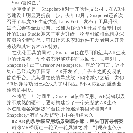
Snap官网图片
更重要的是，Snapchat相对于其他科技公司，在AR生
态建设上明显更提前一步。去年12月，Snapchat还首次
召开了年度AR生态大会 Lens Fest，发布了工具升级、
生态完善等全新动向。比如为移动AR开发平台专门设
计的Lens Studio迎来了重大升级，物理引擎和高精度深
度图的全新迭代，可以让艺术家和软件开发者用来开发
滤镜和其它各种AR特效。
在优化工具的同时，Snapchat也在尽可能让其AR生态
中的开发者、创作者都能够获得商业回报。去年6月，
Snapchat推出了Creator Marketplace。现阶段而言，这个
集市已经成为了国际上AR开发者、广告主之间交易的
首选平台。尤其是在疫情导致线下购物减少之后，类似
AR试穿等功能已经成为了时尚品牌不可或缺的重要业
绩增长手段。
在将近十年时间里，Snapchat依靠应用、AR滤镜以及
并不成熟的硬件，逐渐构建起了一个完整的AR生态，
不过随着各家超级平台也开始逐渐将目光瞄向AR，
Snapchat拥有的先发优势并不会持续太久。
02 AR的杀手级应用场景到底在哪，巨头们苦寻答案
就像VR经历过一轮又一轮风潮之后，到现在也仅仅