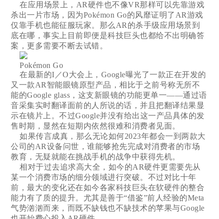
在应用场景上，AR硬件也不像VR那样可以先靠游戏
杀出一片市场，因为Pokémon Go的风靡证明了AR游戏
仅靠手机也能征服玩家。那么AR的杀手级应用场景到
底在哪，事实上目前即便是科技巨头也都给不出明确答
案，更多需要不断去试错。
Pokémon Go
在最新的I／O大会上，Google曝光了一款正在开发的
又一款AR智能眼镜原型产品，相比于之前号称无所不
能的Google glass，这支新眼镜的功能更单一——通过语
音采集实时翻译面前的人所说的话，并且把翻译结果显
示在镜片上。不过Google并没有给出这一产品具体的发
售时期，显然在短期内依然很难和消费者见面。
如果传言成真，那么无论如何2023年都会一到两款大
公司的AR设备问世，谁能够抢先完成对消费者的市场
教育，无疑就能在挑战手机的战争中获得先机。
相对于过去追求高大全，如今的AR硬件更需要先从
某一个消费市场的细分领域进行突破。不过对比十年
前，最大的变化还在如今各家科技巨头在软硬件的整合
能力有了质的提升。尤其是善于“借鉴”前人经验的Meta
气势汹汹而来，而既不缺钱也不缺技术的苹果与Google
也开始费心投入AR硬件。