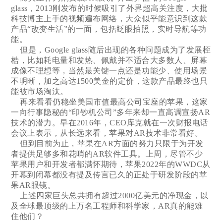
glass，2013刚发布的时候吸引了外界超高关注度，大批
科技博主上手的视频遍布网络，大众似乎能意识到这款
产品“改变生活”的一面，包括眨眼拍照，实时导航等功
能。
但是，Google glass随后出现的各种问题成为了发展桎
梏，比如耗电量和发热、佩戴并不适合大多数人、屏幕
成像不理想等，当然最关键一点还是功能少、使用场景
不明晰，加之高达1500美金的定价，这款产品最终也只
能被市场淘汰。
再来看看仍稳坐美国市值最高公司宝座的苹果，这家
一向行事隐秘的“印钞机公司”多年来却一直高调宣扬AR
技术的潜力。早在2016年，CEO库克就在一次财报电话
会议上表示，从长远来看，苹果对AR技术非常看好。
但到目前为止，苹果在AR方面的努力只限于为开发
者提供足够多和花哨的AR软件工具。上周，尽管不少
苹果用户和开发者都满怀期待，苹果2022年的WWDC从
开幕到闭幕都没有提及传言已久的正处于研发阶段的苹
果AR眼镜。
上述四家巨头总共拥有超过2000亿美元的净现金，以
及全球最顶级的上万名工程师和科学家，AR真的能难
住他们？