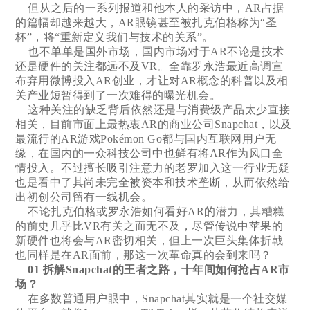
但从之后的一系列报道和他本人的采访中，AR占据
的篇幅却越来越大，AR眼镜甚至被扎克伯格称为“圣
杯”，将“重新定义我们与技术的关系”。
也不单单是国外市场，国内市场对于AR不论是技术
还是硬件的关注都远不及VR。全靠罗永浩最近高调宣
布弃用微博投入AR创业，才让对AR概念的科普以及相
关产业短暂得到了一次难得的曝光机会。
这种关注的缺乏背后依然还是与消费级产品太少直接
相关，目前市面上最热衷AR的商业公司Snapchat，以及
最流行的AR游戏Pokémon Go都与国内互联网用户无
缘，在国内的一众科技公司中也鲜有将AR作为风口全
情投入。不过擅长吸引注意力的老罗加入这一行业无疑
也是看中了其尚未完全被资本和技术垄断，从而依然给
出初创公司留有一线机会。
不论扎克伯格或罗永浩如何看好AR的潜力，其糟糕
的前史几乎比VR有关之而无不及，尽管传说中苹果的
新硬件也将会与AR密切相关，但上一次巨头集体折戟
也同样是在AR面前，那这一次革命真的会到来吗？
01 拆解Snapchat的王者之路，十年间如何抢占AR市
场？
在多数普通用户眼中，Snapchat其实就是一个社交媒