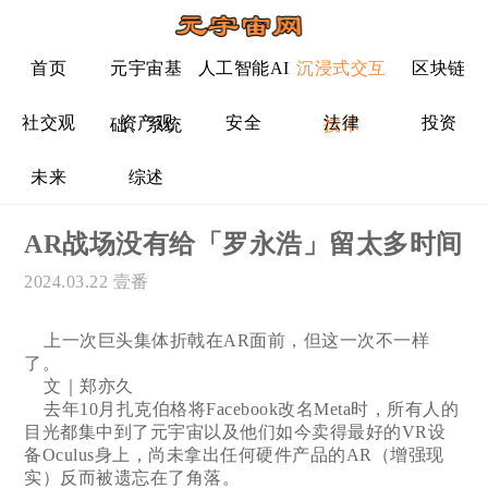
首页
元宇宙基
人工智能AI
沉浸式交互
区块链
社交观
资产观
安全
法律
投资
础、系统
技术
未来
综述
AR战场没有给「罗永浩」留太多时间
2024.03.22
壹番
上一次巨头集体折戟在AR面前，但这一次不一样
了。
文｜郑亦久
去年10月扎克伯格将Facebook改名Meta时，所有人的
目光都集中到了元宇宙以及他们如今卖得最好的VR设
备Oculus身上，尚未拿出任何硬件产品的AR（增强现
实）反而被遗忘在了角落。