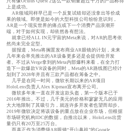
只有像Oculus Quest 2这么一款销量超过千万的产品称得
上是成功。
AR领域同样早已是一个反复试错却还没拿出等价成
果的领域。即便是如今的大型科技公司纷纷意识到，
AR是一个现实世界的痛点或下一个消费产品浪潮开
端，对于如何实现，却依然各有想法。
就拿已经ALL IN元宇宙的Meta来说，对AR的思考依
然尚未完全定型。
据报道，Meta将搁置发布商业AR眼镜的计划，未来
几年来会率先推出的AR设备更多还是会提供给开发
者。不过从Verge拿到的Meta内部爆料来看，在全力打
造下一款爆款VR设备的同时，Meta的AR路线图已经计
划到了2028年并且有三款产品都在筹备之中。
几乎是在同一时间，微软长期以来的AR项目
HoloLens负责人Alex Kipman宣布离开公司。
微软多年来一直在开发这款头盔，第一个版本已于
2016年推出。不过，几千美元的价格和寥寥无几的应用
大大地限制了其吸引力，就连许多开发者也望而却步。
2019年微软决定将该设备的重点放在企业市场，但根据
市场研究机构IDC的数据，自推出以来，HoloLens出货
量仍只有20万至25万台。
而真正作为消费级AR眼镜“开山鼻祖”的Google