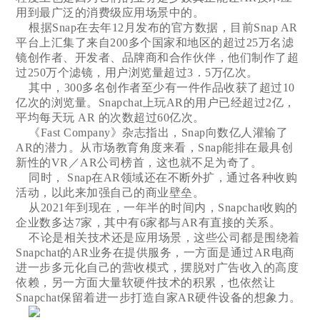
用到最广泛的消费级应用场景中的。
根据Snap在去年12月发布的官方数据，目前Snap AR
平台上汇集了来自200多个国家和地区的超过25万名滤
镜创作者、开发者、品牌商和合作伙伴，他们制作了超
过250万个滤镜，用户浏览量超过3．5万亿次。
其中，300多名创作者至少有一件作品收获了超过10
亿次的浏览量。Snapchat上玩AR的用户已经超过2亿，
平均每天玩 AR 的次数超过60亿次。
《Fast Company》杂志指出，Snap向数亿人灌输了
AR的潜力。从市场教育角度来看，Snap能排在最具创
新性的VR／AR公司榜首，这也就不足为奇了。
同时， Snap在AR领域还在不断外扩，通过各种收购
活动，以此来加强自己的商业壁垒。
从2021年到现在，一年半的时间内，Snapchat收购的
企业数多达7家，其中有6家都与AR有直接的关系。
不论是相关技术还是应用场景，这些公司都是围绕着
Snapchat的AR业务在提供服务，一方面是通过AR电商
进一步多元化自己的营收模式，摆脱对广告收入的高度
依赖，另一方面大量软硬件技术的积累，也依然让
Snapchat保留着进一步打造自家AR硬件设备的想象力。