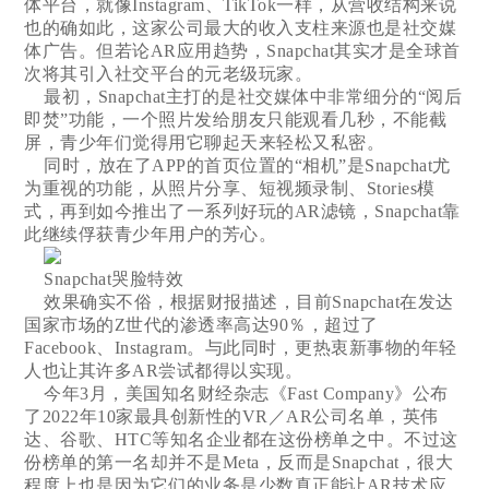
体平台，就像Instagram、TikTok一样，从营收结构来说
也的确如此，这家公司最大的收入支柱来源也是社交媒
体广告。但若论AR应用趋势，Snapchat其实才是全球首
次将其引入社交平台的元老级玩家。
最初，Snapchat主打的是社交媒体中非常细分的“阅后
即焚”功能，一个照片发给朋友只能观看几秒，不能截
屏，青少年们觉得用它聊起天来轻松又私密。
同时，放在了APP的首页位置的“相机”是Snapchat尤
为重视的功能，从照片分享、短视频录制、Stories模
式，再到如今推出了一系列好玩的AR滤镜，Snapchat靠
此继续俘获青少年用户的芳心。
Snapchat哭脸特效
效果确实不俗，根据财报描述，目前Snapchat在发达
国家市场的Z世代的渗透率高达90％，超过了
Facebook、Instagram。与此同时，更热衷新事物的年轻
人也让其许多AR尝试都得以实现。
今年3月，美国知名财经杂志《Fast Company》公布
了2022年10家最具创新性的VR／AR公司名单，英伟
达、谷歌、HTC等知名企业都在这份榜单之中。不过这
份榜单的第一名却并不是Meta，反而是Snapchat，很大
程度上也是因为它们的业务是少数真正能让AR技术应