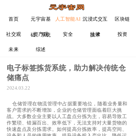
首页
元宇宙基
人工智能AI
沉浸式交互
区块链
社交观
资产观
安全
法律
投资
础、系统
技术
未来
综述
电子标签拣货系统，助力解决传统仓
储痛点
2024.03.22
仓储管理在物流管理中占据重要地位，随着业务量和
客户需求的不断增加，企业的仓储管理面临着巨大挑
战。大多数企业主要以人工盘点分拣为主，容易导致工
作繁琐、错漏百出、效率低下，无法支持对大量货物的
快速盘点及分拣需求。如何提高分拣效率，提高空间、
设备和人员的使用效率，提升设备投入产出比、降低运