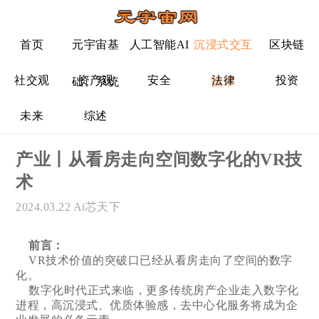
首页
元宇宙基
人工智能AI
沉浸式交互
区块链
社交观
资产观
安全
法律
投资
础、系统
技术
未来
综述
产业丨从看房走向空间数字化的VR技
术
2024.03.22
Ai芯天下
前言：
VR技术价值的突破口已经从看房走向了空间的数字
化。
数字化时代正式来临，更多传统房产企业走入数字化
进程，高沉浸式、优质体验感，去中心化服务将成为企