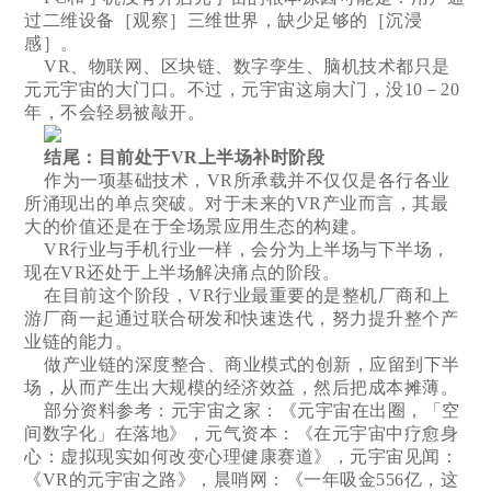
过二维设备［观察］三维世界，缺少足够的［沉浸
感］。
VR、物联网、区块链、数字孪生、脑机技术都只是
元元宇宙的大门口。不过，元宇宙这扇大门，没10－20
年，不会轻易被敲开。
结尾：目前处于VR上半场补时阶段
作为一项基础技术，VR所承载并不仅仅是各行各业
所涌现出的单点突破。对于未来的VR产业而言，其最
大的价值还是在于全场景应用生态的构建。
VR行业与手机行业一样，会分为上半场与下半场，
现在VR还处于上半场解决痛点的阶段。
在目前这个阶段，VR行业最重要的是整机厂商和上
游厂商一起通过联合研发和快速迭代，努力提升整个产
业链的能力。
做产业链的深度整合、商业模式的创新，应留到下半
场，从而产生出大规模的经济效益，然后把成本摊薄。
部分资料参考：元宇宙之家：《元宇宙在出圈，「空
间数字化」在落地》，元气资本：《在元宇宙中疗愈身
心：虚拟现实如何改变心理健康赛道》，元宇宙见闻：
《VR的元宇宙之路》，晨哨网：《一年吸金556亿，这