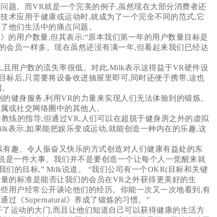
问题。而VR就是一个完美的例子,虽然现在大部分消费者还
技术应用于健康或运动时,就成为了一个完全不同的范式,它
决了他们生活中的痛点问题。
ural》的用户数量,但其表示:“原本我们第一年的用户数量目标是
的会员一样多。现在虽然还没有满一年,但看起来我们已经达
美元,且用户数的流失率很低。对此,Milk表示这得益于VR硬件设
标后,只需要将设备收进抽屉里即可,同时还便于携带,这也
因。
于会员制的健身服务,利用VR的力量来实现人们无法体验到的锻炼。
亲属或社交网络圈中的其他人。
教练的指导,但通过VR,人们可以在超脱于健身房之外的虚拟
lk表示,如果能把娱乐变成运动,就能创造一种内在的乐趣,这
,以有趣、令人振奋又快乐的方式创造对人们健康有益处的东
来说是一件大事。我们并不是要创造一个让每个人一觉醒来就
的目标,” Milk说道。 “我们公司有一个OKR(目标和关键
我们衡量的标准是能否让我们的会员在VR之外获得更美好的生
组,这些用户经常公开谈论他们的经历。你能一次又一次地看到,有
Supernatural》养成了锻炼的习惯。”
些用户打开了运动的大门,而且让他们知道自己可以获得健康的生活方