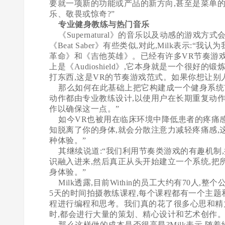
要就一项新的功能或产品的新方向,甚至是菜单
乐、敬畏或惊奇?”
专业健身教练与热门音乐
《Supernatural》的音乐以及动感的游戏
《Beat Saber》有些类似,对此,Milk表示
革命》和《吉他英雄》。已经有许多VR节奏游
上是《Audioshield》,它本身就是一个很
打东西,这是VR的节奏游戏范式。如果你想让别
那么如何在此基础上把它构建成一个健身系统?M
动作都由专业教练设计,以使用户在长期重复动
作以确保这一点。”
如今VR也被用在临床环境中降低患者的疼痛感,这
知脱离了你的身体,就会分散注意力减轻疼痛感
种体验。”
其继续说道:“我们利用节奏类游戏的有趣机制
识融入进来,然后真正从头开始建立一个系统,把
身体验。”
Milk透露,目前Within的员工大约有70人,整个公
5天的时间拍摄教练课程,每个课程都有一个主题和
程进行编程和思考。我们真的花了很多心思和精
时,都会进行大量的策划、精心设计和艺术创作。
那么这样做的成本是否很高昂?Milk表示,随