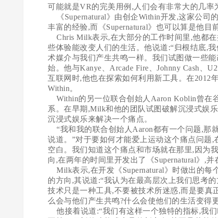
可能就是VR的完美用例,人们会有非常大的几率
《Supernatural》由创企Within开发,这家
丰富的经验,而《Supernatural》也可以算是
Chris Milk表示,在大部分的工作时间里,
些体验能改变人们的生活。他说道:“归根结底,
术媒介与我们产生共鸣一样。我们试图做一些能改变生
始。他与Kanye、Arcade Fire、Johnn
互联网时,他也在探索如何利用新工具。在2012年,
Within。
Within的另一位联合创始人Aaron Kobl
系。在早期,Milk和他的团队试图破解沉浸式娱
沉浸式娱乐来解决一个痛点。
“我和我的联合创始人Aaron都有一个问题,那就
说道。”对于要如何才能爱上运动这个痛点问题,
空白。我们知道这个痛点和市场就在那里,因为我
向,在两年的时间里开发出了《Supernatural
Milk表示,在开发《Supernatural》时
的方向,其说道:“我认为在最高层次上我们思考
技术只是一种工具,不要被技术所迷惑,而是要真
么会与他们产生共鸣?什么会使他们的生活变得更
他接着说道:“我们有这样一个独特的指标,我们叫