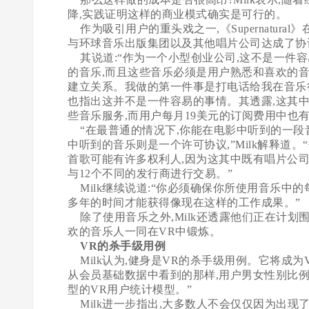
降,实践证明这样的商业模式确实是可行的。
作为吸引用户的重头戏之一,《Supernatura
与环球音乐出版集团以及其他唱片公司达成了协
其说道:“作为一个小型创业公司,这不是一件
的音乐,而且这些音乐必须是用户熟悉和喜欢的
建立关系。我做的第一件事是打电话给我在音乐行业
也指出这并不是一件容易的事情。其透露,这其
些音乐服务,而用户每月19美元的订阅费用中也
“在最普通的情况下,你能在电影中听到的一段音乐
中听到的音乐则是一个许可协议,”Milk解释
首歌可能有许多权利人,因为这其中既有唱片公司
与12个不同的发行商进行交易。”
Milk继续说道:“你必须确保你所使用音乐中
多年的时间才能获得像现在这样的工作成果。”
除了使用音乐之外,Milk还透露他们正在计划
欢的音乐人一同在VR中锻炼。
VR的杀手级用例
Milk认为,健身是VR的杀手级用例。它将成为
从会员基础数据中看到的那样,用户男女性别比例是
型的VR用户统计模型。”
Milk进一步指出,大多数人不会仅仅因为出现