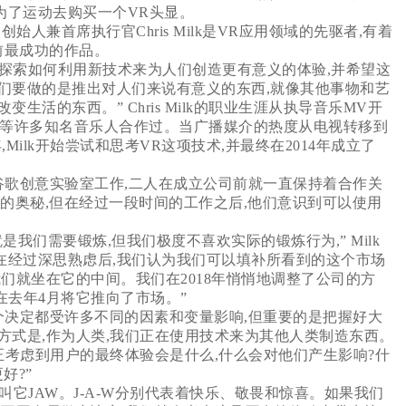
为了运动去购买一个VR头显。
公司的创始人兼首席执行官Chris Milk是VR应用领域的先驱者,有着
他目前最成功的作品。
他都在探索如何利用新技术来为人们创造更有意义的体验,并希望这
我们要做的是推出对人们来说有意义的东西,就像其他事物和艺
活的东西。” Chris Milk的职业生涯从执导音乐MV开
y Cash、U2等许多知名音乐人合作过。当广播媒介的热度从电视转移到
Milk开始尝试和思考VR这项技术,并最终在2014年成立了
in曾在谷歌创意实验室工作,二人在成立公司前就一直保持着合作关
乐的奥秘,但在经过一段时间的工作之后,他们意识到可以使用
是我们需要锻炼,但我们极度不喜欢实际的锻炼行为,” Milk
在经过深思熟虑后,我们认为我们可以填补所看到的这个市场
们就坐在它的中间。我们在2018年悄悄地调整了公司的方
》,并在去年4月将它推向了市场。”
做出的每个决定都受许多不同的因素和变量影响,但重要的是把握好大
的方式是,作为人类,我们正在使用技术来为其他人类制造东西。
正考虑到用户的最终体验会是什么,什么会对他们产生影响?什
好?”
它JAW。J-A-W分别代表着快乐、敬畏和惊喜。如果我们