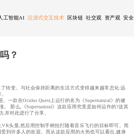
人工智能AI
沉浸式交互技术
区块链
社交观
资产观
安全
例吗？
了转变。与社会保持距离的生活方式变得越来越常态化:远
等。
culus Quest上运行的名为《Supernatural》的健
么,《Supernatural》这款应用究竟是如何运作的?这其
的采访,并对此进行了分享。
只需戴上VR头显,然后用控制手柄拍打随着音乐飞行的目标即可。简
用受到许多人的欢迎。而从这款应用的火热也可以看出,健身