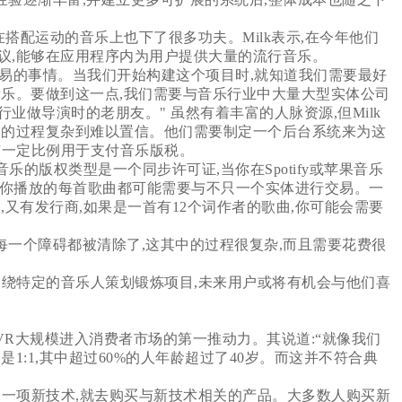
l》在搭配运动的音乐上也下了很多功夫。Milk表示,在今年他们
议,能够在应用程序内为用户提供大量的流行音乐。
容易的事情。当我们开始构建这个项目时,就知道我们需要最好
音乐。要做到这一点,我们需要与音乐行业中大量大型实体公司
做导演时的老朋友。" 虽然有着丰富的人脉资源,但Milk
中的过程复杂到难以置信。他们需要制定一个后台系统来为这
有一定比例用于支付音乐版税。
的版权类型是一个同步许可证,当你在Spotify或苹果音乐
道。“你播放的每首歌曲都可能需要与不只一个实体进行交易。一
,又有发行商,如果是一首有12个词作者的歌曲,你可能会需要
的每一个障碍都被清除了,这其中的过程很复杂,而且需要花费很
围绕特定的音乐人策划锻炼项目,未来用户或将有机会与他们喜
VR大规模进入消费者市场的第一推动力。其说道:“就像我们
1:1,其中超过60%的人年龄超过了40岁。而这并不符合典
了一项新技术,就去购买与新技术相关的产品。大多数人购买新