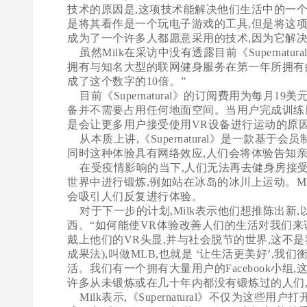
技术的原因是,这项技术能解决他们生活中的一个
是将其看作是一个玩电子游戏的工具,但是将这项
成为了一个许多人都愿意采用的技术,因为它解
虽然Milk在采访中没有透露目前《Supernat
拥有与知名大型的联网健身服务在第一年所拥有
成了这个数字的10倍。”
目前《Supernatural》的订阅费用为每月19
备并不需要占用任何地面空间。当用户完成训练目
是会让更多用户接受使用VR设备进行运动的原
从本质上讲,《Supernatural》是一款基
同时这种体验具有网络效应,人们会将体验告知
在受疫情影响的当下,人们无法再去健身房接受
世界中进行锻炼,例如站在冰岛的冰川上运动。Mi
会吸引人们反复进行体验。
对于下一步的计划,Milk表示他们想推陈出新
西。“如何能使VR体验改善人们的生活对我们
戴上他们的VR头显,并与社会脱节的世界,这不是我们
成果法),叫做MLB,也就是 ‘让生活更美好’,
活。我们有一个拥有大量用户的Facebook小
许多从未锻炼或在几十年内都没有锻炼过的人们,通过《
Milk表示,《Supernatural》不仅为这