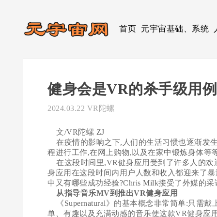
首页
元宇宙基础、系统
健身会是VR的杀手级用
2024.03.22
VR陀螺
文/VR陀螺 ZJ
在疫情的影响之下,人们的生活习惯也逐渐发生
程进行工作,在网上购物,以及在家中锻炼身体等
在这段时间里,VR健身应用受到了许多人的欢迎。一款在O
身应用在这段时间内用户人数和收入都迎来了暴涨。 那
中又有哪些成功经验?Chris Milk接受了外媒
从指导音乐MV到推出VR健身应用
《Supernatural》的基本概念非常简单:
单、有趣以及充满动感的音乐使这款VR健身应