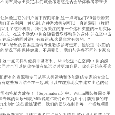
的不同布局做出决定,我们就会考虑这是否会给体验者带来快
方式会让体验过它的用户留下深刻印象,这一点与热门VR音乐游戏
:“我认为我们正在利用一种机制,这种游戏机制可以一直追溯到《舞蹈
戏采用了这种机制。我们所关注的第一个这种类型的应用实际
好的锻炼方式。在这个游戏中你会随着音乐移动你的身体,并在空中击
人在玩乐的同时进行有氧运动,这是非常有效的。”
ilk给出的答案是邀请专业教练参与进来。他说道:“我们的
作的情况下能保持健康、不易受伤。我们与许多不同的专家合
一点同样对健身非常有利。Milk说道:“在空间中,你的感
,这同时也可以使你在做有氧运动时更加容易。你会开始享受这
,把所有的资源和专门从事人类运动和体能训练专家的专业知
所有这些东西结合在一起,就可以在虚拟现实中建立出色的健
司都将精力放在了《Supernatural》中。Within团队每周会用
专属的音乐列表,Milk说道:“我们正在为几个月前拍摄的课
力来制作这些锻炼课程。我们的团队在制作每一个锻炼项目
”
着经验逐渐丰富,并建立更多可扩展的系统后,整体成本也随之下