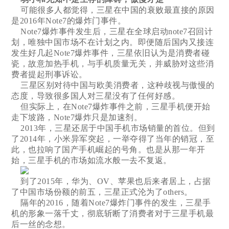
可能很多人都觉得，三星在中国的衰败最直接的原因
是2016年Note7的爆炸门事件。
Note7爆炸事件发生后，三星在全球启动note7召回计
划，唯独中国市场不在计划之内。即便随后国内又接连
发生好几起Note7爆炸事件，三星依旧认为是消费者碰
瓷，故意加热手机，与手机质量无关，并威胁对这些消
费者提起刑事诉讼。
三星区别对待中国与欧美消费者，这种歧视与傲慢的
态度，导致很多国人对三星没有了任何好感。
但实际上，在Note7爆炸事件之前，三星手机便开始
走下坡路，Note7爆炸只是加速剂。
2013年，三星还居于中国手机市场销量的首位。但到
了2014年，小米异军突起，一举夺得了当年的销冠，至
此，也拉响了国产手机崛起的号角。也是从那一年开
始，三星手机的市场如流水般一去不复返。
到了2015年，华为、OV、苹果也后来者居上，占据
了中国市场份额的前五，三星正式沦为了others。
隔年的2016，随着Note7爆炸门事件的发生，三星手
机的形象一落千丈，彻底斩断了消费者对于三星手机最
后一丝的念想。