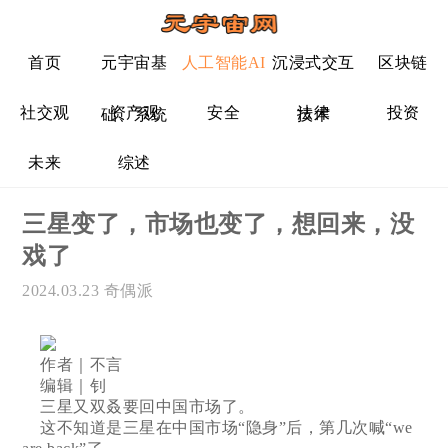
首页
元宇宙基
人工智能AI
沉浸式交互
区块链
社交观
资产观
安全
法律
投资
础、系统
技术
未来
综述
三星变了，市场也变了，想回来，没
戏了
2024.03.23
奇偶派
作者｜不言
编辑｜钊
三星又双叒要回中国市场了。
这不知道是三星在中国市场“隐身”后，第几次喊“we