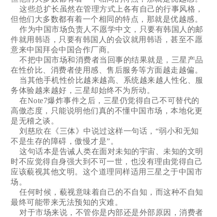
这些总扩长虽然在管理方式上各有自己的行事风格，
但他们大多数都有着一个相同的特点，那就是优越感。
作为中国市场负责人不愿学中文，只要有韩国人的邮
件就用韩语，只要有韩国人的会议就用韩语，甚至不愿
意来中国拜会中国合作厂商。
不把中国市场和消费者当回事的结果就是，三星产品
在性价比、消费者使用感、售后服务等方面越走越偏。
当其他手机性价比越来越高、系统越来越人性化、服
务体验越来越好，三星却始终不为所动。
在Note7爆炸事件之后，三星仍觉得自己不可替代的
高傲态度，只能说明他们真的不懂中国市场，本地化更
是无稽之谈。
刘慈欣在《三体》中说过这样一句话，“弱小和无知
不是生存的障碍，傲慢才是”。
这句话本是告诫人类在面对未知的宇宙、未知的文明
时不应觉得自身强大到不可一世，也没有理由觉得自己
应该藐视其他文明。这个道理同样适用三星之于中国市
场。
任何时候，藐视意味着自己的不自知，而这种不自知
最终可能带来无法预知的灾难。
对于市场来说，不管你是内部还是外部原因，消费者