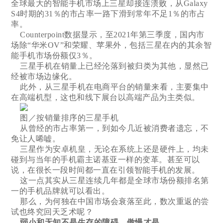
全球最大的智能手机市场上三星却接连溃败，从Galaxy
S4时期的31％的市占率一路下滑到常年不足1％的市占
率。
Counterpoint数据显示，至2021年第三季度，国内市
场除“华米OV”和荣耀、苹果外，包括三星在内的其余智
能手机市场份额仅3％。
三星手机在销量上已经沦落到被归类为其他，显然已
经被市场边缘化。
此外，从三星手机在电商平台的销量来看，主要集中
在高端机型，这也和线下展台以高端产品为主类似。
图／按销量排序的三星手机
从曾经的市占率第一，到如今几近被消费者遗忘，不
免让人唏嘘。
三星作为安卓机皇，无论在系统上还是硬件上，均未
碰到与当年的手机霸主诺基亚一样的变革。甚至可以
说，在很长一段时间都一直在引领智能手机的发展。
这一点其实从三星连续几年都是全球市场份额排名第
一的手机品牌就可以看出。
那么，为何独在中国市场会衰落至此，数次重返的尝
试也终究回天乏术呢？
弱小和无知不是生存的障碍，傲慢才是