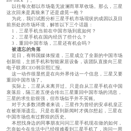
are back”了。
以往每次都以市场毫无波澜而草草收场。那么，三星
这次回来是真狼来了还是虚晃一枪？
为此，我们试图分析三星手机市场现状的成因以及目
前所处的市场环境，解答以下三个话题：
1．三星手机当前在中国市场到底如何？
2．三星手机在国内经历了些什么？
3．重回中国市场，三星还有机会吗？
被遗忘的角落
近日，有韩国媒体报道，三星成立了全新的中国市场
创新组，主抓手机和智能家居设备，该团队直接向三星
电子联席CEO韩宗熙汇报。
这一动作很显然是在向外界传达一个信息，三星又要
重回中国市场了。
实际上，三星从未离开过。只是自从三星手机在中国
衰落后，隔三差五便会传出三星重回中国市场的消息，
三星的求生欲很强，但市场似乎并不买账。
对于大多数消费者来说，三星作为曾经的安卓机皇正
在被渐渐遗忘。只是在看到新闻时才偶尔想起，三星在
中国市场也有过辉煌的历史。
本想找身边的同事朋友问问三星手机现在做的如何，
怎奈如今在生活中已经很难看到三星手机了，询问一周