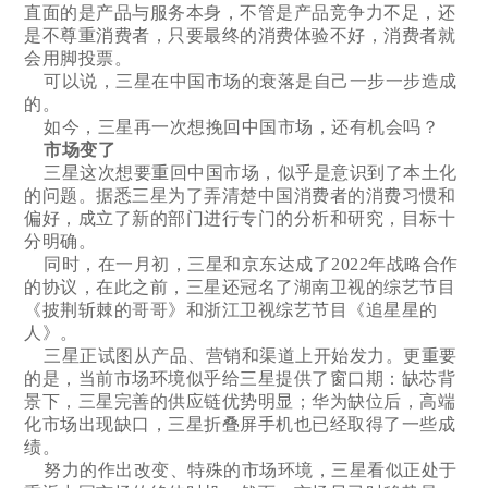
直面的是产品与服务本身，不管是产品竞争力不足，还
是不尊重消费者，只要最终的消费体验不好，消费者就
会用脚投票。
可以说，三星在中国市场的衰落是自己一步一步造成
的。
如今，三星再一次想挽回中国市场，还有机会吗？
市场变了
三星这次想要重回中国市场，似乎是意识到了本土化
的问题。据悉三星为了弄清楚中国消费者的消费习惯和
偏好，成立了新的部门进行专门的分析和研究，目标十
分明确。
同时，在一月初，三星和京东达成了2022年战略合作
的协议，在此之前，三星还冠名了湖南卫视的综艺节目
《披荆斩棘的哥哥》和浙江卫视综艺节目《追星星的
人》。
三星正试图从产品、营销和渠道上开始发力。更重要
的是，当前市场环境似乎给三星提供了窗口期：缺芯背
景下，三星完善的供应链优势明显；华为缺位后，高端
化市场出现缺口，三星折叠屏手机也已经取得了一些成
绩。
努力的作出改变、特殊的市场环境，三星看似正处于