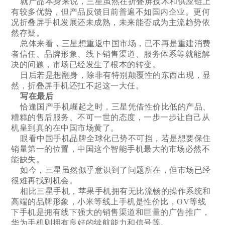
就产品本身来说，三星虽然在折叠屏技术和供应链上
有较多优势，但产品反馈目前普遍不如国内企业。更何
况折叠屏手机发展还未成熟，未来能否成为主流趋势依
然存疑。
总体来看，三星想重返中国市场，已不再是重建消费
者信任、品牌形象、线下销售渠道、服务体系等就能解
决的问题，市场已经发生了根本的转变。
日后若是想翻身，除非有特别颠覆性的东西出现，显
然，折叠屏手机还扛不起这一大任。
写在最后
恰逢国产手机崛起之时，三星凭借性价比低的产品、
糟糕的售后服务、不可一世的态度，一步一步让自己从
机皇到真的在中国市场黄了。
眼看中国手机品牌全球化已势不可挡，若是想要保住
销量第一的位置，中国这个智能手机最大的市场必然不
能缺失。
如今，三星虽然似乎意识到了问题所在，但市场已经
很难再找到机会。
相比三星手机，苹果手机拥有无比流畅的操作系统和
高端的品牌形象，小米等线上手机是性价比，OV等线
下手机是拥有线下强大的销售渠道和巨量的广告推广，
华为手机则拥有良好的续航能力和信号等。