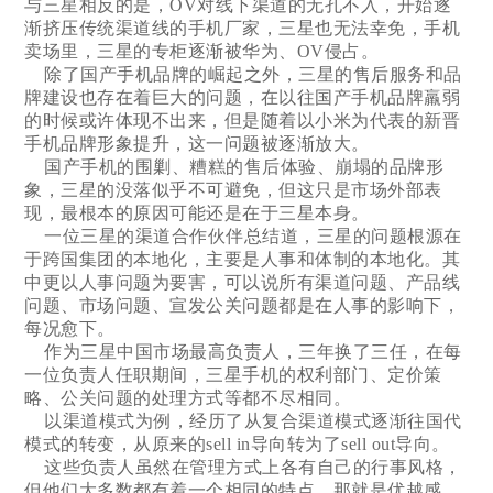
与三星相反的是，OV对线下渠道的无孔不入，开始逐
渐挤压传统渠道线的手机厂家，三星也无法幸免，手机
卖场里，三星的专柜逐渐被华为、OV侵占。
除了国产手机品牌的崛起之外，三星的售后服务和品
牌建设也存在着巨大的问题，在以往国产手机品牌羸弱
的时候或许体现不出来，但是随着以小米为代表的新晋
手机品牌形象提升，这一问题被逐渐放大。
国产手机的围剿、糟糕的售后体验、崩塌的品牌形
象，三星的没落似乎不可避免，但这只是市场外部表
现，最根本的原因可能还是在于三星本身。
一位三星的渠道合作伙伴总结道，三星的问题根源在
于跨国集团的本地化，主要是人事和体制的本地化。其
中更以人事问题为要害，可以说所有渠道问题、产品线
问题、市场问题、宣发公关问题都是在人事的影响下，
每况愈下。
作为三星中国市场最高负责人，三年换了三任，在每
一位负责人任职期间，三星手机的权利部门、定价策
略、公关问题的处理方式等都不尽相同。
以渠道模式为例，经历了从复合渠道模式逐渐往国代
模式的转变，从原来的sell in导向转为了sell out导向。
这些负责人虽然在管理方式上各有自己的行事风格，
但他们大多数都有着一个相同的特点，那就是优越感。