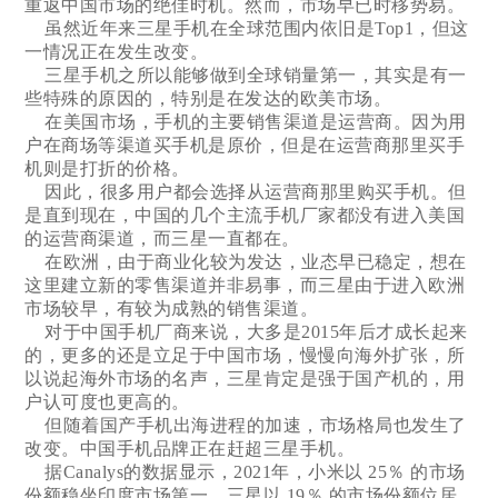
重返中国市场的绝佳时机。然而，市场早已时移势易。
虽然近年来三星手机在全球范围内依旧是Top1，但这
一情况正在发生改变。
三星手机之所以能够做到全球销量第一，其实是有一
些特殊的原因的，特别是在发达的欧美市场。
在美国市场，手机的主要销售渠道是运营商。因为用
户在商场等渠道买手机是原价，但是在运营商那里买手
机则是打折的价格。
因此，很多用户都会选择从运营商那里购买手机。但
是直到现在，中国的几个主流手机厂家都没有进入美国
的运营商渠道，而三星一直都在。
在欧洲，由于商业化较为发达，业态早已稳定，想在
这里建立新的零售渠道并非易事，而三星由于进入欧洲
市场较早，有较为成熟的销售渠道。
对于中国手机厂商来说，大多是2015年后才成长起来
的，更多的还是立足于中国市场，慢慢向海外扩张，所
以说起海外市场的名声，三星肯定是强于国产机的，用
户认可度也更高的。
但随着国产手机出海进程的加速，市场格局也发生了
改变。中国手机品牌正在赶超三星手机。
据Canalys的数据显示，2021年，小米以 25％ 的市场
份额稳坐印度市场第一，三星以 19％ 的市场份额位居