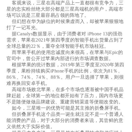
客观来说，三星在高端产品上一直都很有竞争力，三
星的忠实粉丝绝大部分都是三星高端机的用户，高端市
场可以说是三星最容易占领的阵地了。
但幻想在华为缺位的时候乘虚而入，却被苹果狠狠地
打了一记耳光。
据Canalys数据显示，由于消费者对 iPhone 13的强劲
需求，苹果在2021年第四季度的智能手机出货量占到了
全球总量的22％，重夺全球智能手机市场桂冠。
而苹果手机的使用忠诚度向来很高，在苹果与Epic的
官司中，曾公开过苹果内部进行的市场调查数据。
根据苹果的统计数据，2019年第三季度至2020年第四
季度，果粉持续购买iPhone手机的比例，依次为81％、
86％、74％、74％、88％。用户一旦选择了苹果，则很
难再换回安卓手机。
高端市场败北苹果，在多个市场也逐渐被中国手机品
牌赶超，全球第一的地位都开始有了压力，国内市场更
不是随便做做品牌建设、重建营销渠道等便能改变的。
如今，三星唯一的优势可能是其主推的折叠屏手机。
但折叠屏手机这个品类一诞生就注定不是一个普通人
能消费的产品，对于大部分的消费者来说，其尝鲜的意
义依然大于实际价值。