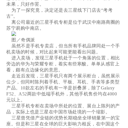
未果，只好作罢。
为了一探究竟，决定还是去三星线下门店去“考考
古”。
离公司最近的三星手机专柜是位于武汉中南路商圈的
苏宁易购中南店。
图／奇偶派
虽然不是手机专卖店，但当所有手机品牌同处一个手
机卖场的时候，对比起来可能更能看出问题。
进入卖场，发现三星手机处于一个角落的位置，相比
旁边的华为与荣耀专柜，着实有些寒酸。单单从感官上
看，颇有点边缘化的意思。
走近后发现，三星手机只有两个展示柜台，虽然展示
位少，但同时陈列着手机、平板、耳机、手表等多类型
产品。10款左右的手机有一半是折叠屏，除了Galaxy
F52、A52两款中低端手机外，其他手机售价均在4000
元以上。
三星手机专柜在卖场中所处的位置、展台上陈列的产
品，实际上也是三星在中国市场处境的一个缩影。
三星曾凭借产业链的优势长期稳坐全球销量第一的宝
座。但是和三星在全球的巨大影响力相反，在中国这个