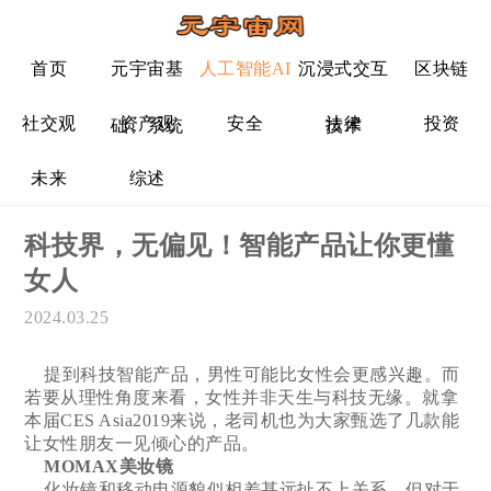
首页
元宇宙基
人工智能AI
沉浸式交互
区块链
社交观
资产观
安全
法律
投资
础、系统
技术
未来
综述
科技界，无偏见！智能产品让你更懂
女人
2024.03.25
提到科技智能产品，男性可能比女性会更感兴趣。而
若要从理性角度来看，女性并非天生与科技无缘。就拿
本届CES Asia2019来说，老司机也为大家甄选了几款能
让女性朋友一见倾心的产品。
MOMAX美妆镜
化妆镜和移动电源貌似相差甚远扯不上关系，但对于