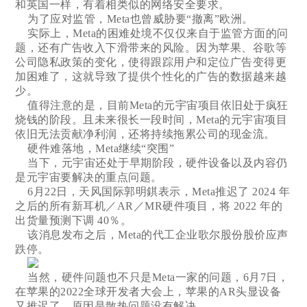
和英国一样，有着相类似的网络安全要求。
为了应对监管，Meta也曾威胁要“撤离”欧洲。
实际上，Meta的困难处境不仅仅来自于监管方面的问
题，还有广告收入下滑带来的风险。因为苹果、谷歌等
公司隐私政策的变化，使得跟踪用户和定位广告变得更
加困难了，这就导致了提供个性化的广告的数据越来越
少。
值得注意的是，目前Meta的元宇宙项目依旧处于疯狂
烧钱的阶段。且未来很长一段时间，Meta的元宇宙项目
依旧无法贡献净利润，还将持续拖累公司的现金流。
硬件难落地，Meta继续“突围”
当下，元宇宙还处于早期阶段，硬件设备以及内容仍
是元宇宙要解决的重点问题。
6月22日，天风国际郭明錤表示，Meta推迟了 2024 年
之后的所有新耳机／AR／MR硬件项目，将 2022 年的
出货量预测下调 40％。
该消息发布之后，Meta的代工企业歌尔股份股价应声
跌停。
当然，硬件问题也不只是Meta一家的问题，6月7日，
在苹果的2022全球开发者大会上，苹果的AR头显设备
又推迟了，原因是散热问题没有解决。