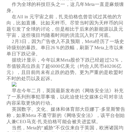
作为全球的科技巨头之一，这几年Meta一直是麻烦缠
身。
在All in 元宇宙之前，扎克伯格也曾尝试过其他的方
向，比如直播、比如天秤币。尽管当时因为天秤币的问
题引发了全球的讨论，但是相比于后来的新能源以及元
宇宙，这些项目均随着时间的洪流沉入到了河底。
2月3日，因为广告收入不及预期，Meta经历了一场史
诗级别的暴跌。单日26％的跌幅，刷新了Meta上市以来
单日下跌记录。
据统计显示，今年以来Meta股价下跌已经超过52％，
市值较高位跌去了超6000亿美元（约合人民币40206亿
元），且目前尚未有止跌的趋势。更为严重的是欧盟时
不时的处罚以及起诉。
早在今年二月，英国最新发布的《网络安全法》补充
了一系列刑事犯罪事项，以此迫使社交媒体公司对非法
内容采取更快的行动。
英国数字、文化、媒体和体育部大臣娜丁·多里斯警告
称，如果Meta 不遵守新的《网络安全法》，该平台创始
人兼CEO马克·扎克伯格可能会被关进监狱。
当然，Meta的“威胁”不仅仅来自于英国，欧洲诸国均