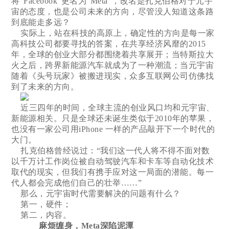
将“Facebook”更名为“Meta”，改名是扎克伯格对于元宇
宙的态度，也是公司未来的方向，尽管没人知道这条路
到底能走多远？
实际上，站在科技的高原上，确定性的方向是每一家
高科技公司都要寻找的答案，在共享经济风靡的2015
年，全球的创业大部分都围绕着共享展开；当特斯拉大
火之后，跨界新能源汽车就成为了一种潮流；当元宇宙
随着《头号玩家》被搬进现实，众多互联网公司仿佛找
到了未来的方向。
近三四年的时间，全球主流的创业风口均和元宇宙、
新能源相关。只是全球还未诞生类似于2010年的苹果，
也没有一家公司用iPhone 一样的产品敲开下一个时代的
大门。
扎克伯格曾经说过：“我们这一代人将不得不面对数
以千万计工作岗位被自动驾驶汽车和卡车等自动化技术
取代的现实，但我们有携手应对这一局面的潜能。每一
代人都会完成他们自己的壮举……”
那么，元宇宙时代需要解决的问题有什么？
第一，硬件；
第二，内容。
麻烦缠身，Meta深陷泥潭