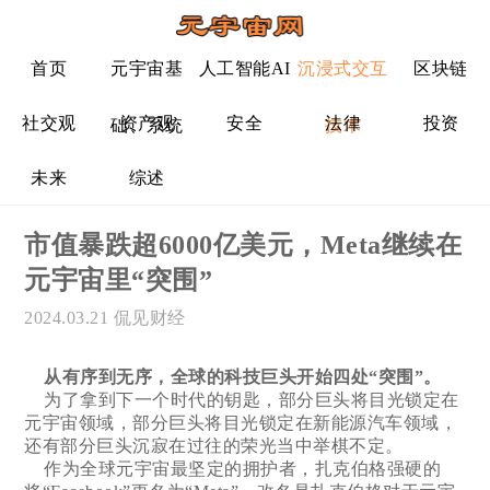
首页
元宇宙基
人工智能AI
沉浸式交互
区块链
社交观
资产观
安全
法律
投资
础、系统
技术
未来
综述
市值暴跌超6000亿美元，Meta继续在
元宇宙里“突围”
2024.03.21
侃见财经
从有序到无序，全球的科技巨头开始四处“突围”。
为了拿到下一个时代的钥匙，部分巨头将目光锁定在
元宇宙领域，部分巨头将目光锁定在新能源汽车领域，
还有部分巨头沉寂在过往的荣光当中举棋不定。
作为全球元宇宙最坚定的拥护者，扎克伯格强硬的